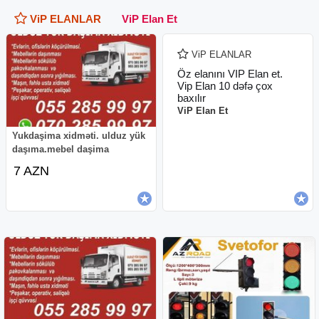
ViP ELANLAR
ViP Elan Et
ViP ELANLAR
Öz elanını VIP Elan et.
Vip Elan 10 dəfə çox
baxılır
ViP Elan Et
Yukdaşima xidməti. ulduz yük
daşıma.mebel daşima
7 AZN