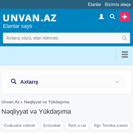
Elanlar
Bizimlə əlaqə
Elanlar saytı
Axtarış
Unvan.Az
▸
Nəqliyyat və Yükdaşıma
Nəqliyyat və Yükdaşıma
Evakuator xidməti
Avtosəbət
Rent a car
Ağır Texnika icarəsi