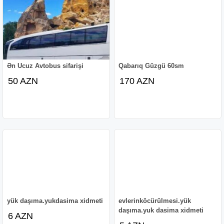
Ən Ucuz Avtobus sifarişi
Qabarıq Güzgü 60sm
50 AZN
170 AZN
yük daşıma.yukdasima xidmeti
evlerinköcürülmesi.yük
daşıma.yuk dasima xidmeti
6 AZN