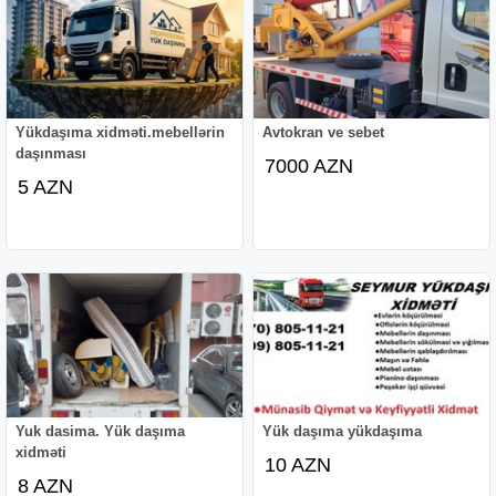
Yükdaşıma xidməti.mebellərin
Avtokran ve sebet
daşınması
7000 AZN
5 AZN
Yuk dasima. Yük daşıma
Yük daşıma yükdaşıma
xidməti
10 AZN
8 AZN