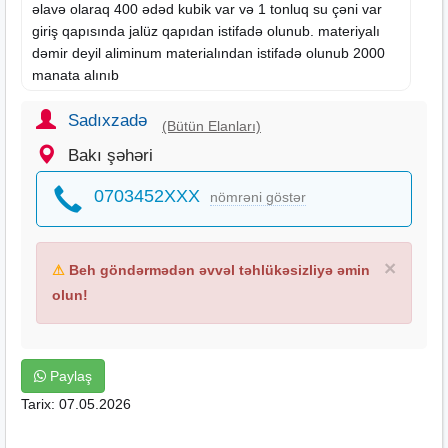
əlavə olaraq 400 ədəd kubik var və 1 tonluq su çəni var
giriş qapısında
jalüz
qapıdan istifadə olunub. materiyalı
dəmir deyil aliminum materialından istifadə olunub 2000
manata alınıb
ətraf tam yaşayışdır sakit məhəllədir
əlavə məlumat üçün əlaqə saxlamağınız xahiş olunur
Sadıxzadə
(Bütün Elanları)
Bakı şəhəri
0703452XXX
nömrəni göstər
×
⚠
Beh göndərmədən əvvəl təhlükəsizliyə əmin
olun!
Paylaş
Tarix: 07.05.2026