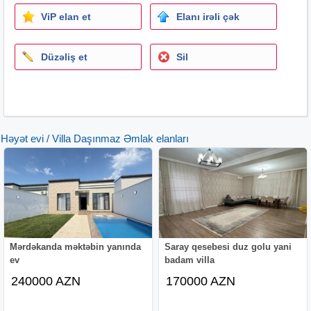
ViP elan et
Elanı irəli çək
Düzəliş et
Sil
Həyət evi / Villa Daşınmaz Əmlak elanları
Mərdəkanda məktəbin yanında
Saray qesebesi duz golu yani
ev
badam villa
240000 AZN
170000 AZN