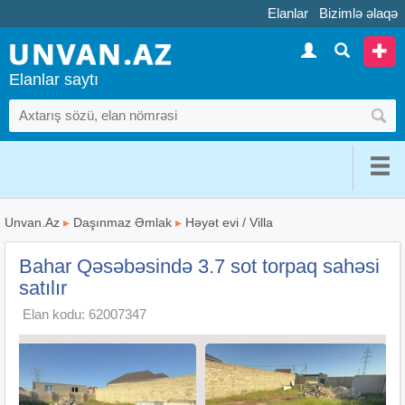
Elanlar
Bizimlə əlaqə
Elanlar saytı
Unvan.Az
▸
Daşınmaz Əmlak
▸
Həyət evi / Villa
Bahar Qəsəbəsində 3.7 sot torpaq sahəsi
satılır
Elan kodu: 62007347