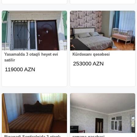
Yasamalda 3 otaqli heyet evi
Kürdəxanı qəsəbəsi
satilir
253000 AZN
119000 AZN
Binəqədi Sentiralnidə 2 otaqlı
ramana qəsəbəsi