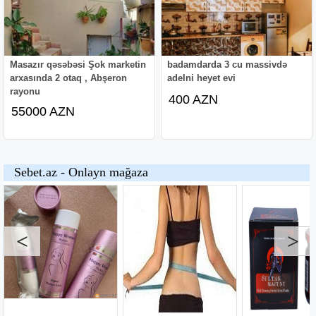
Masazır qəsəbəsi Şok marketin
badamdarda 3 cu massivdə
arxasında 2 otaq , Abşeron
adelni heyet evi
rayonu
400 AZN
55000 AZN