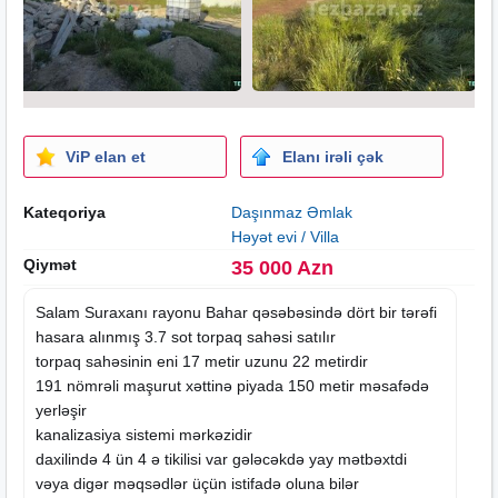
ViP elan et
Elanı irəli çək
Kateqoriya
Daşınmaz Əmlak
Həyət evi / Villa
Qiymət
35 000 Azn
Salam Suraxanı rayonu Bahar qəsəbəsində dört bir tərəfi
hasara alınmış 3.7 sot torpaq sahəsi satılır
torpaq sahəsinin eni 17 metir uzunu 22 metirdir
191 nömrəli maşurut xəttinə piyada 150 metir məsafədə
yerləşir
kanalizasiya sistemi mərkəzidir
daxilində 4 ün 4 ə tikilisi var gələcəkdə yay mətbəxtdi
vəya digər məqsədlər üçün istifadə oluna bilər