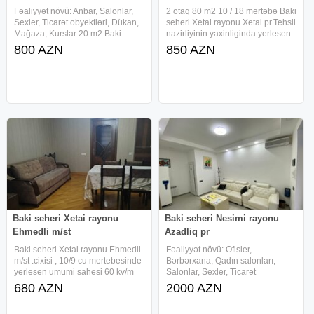
Fəaliyyət növü: Anbar, Salonlar,
2 otaq 80 m2 10 / 18 mərtəbə Baki
Sexler, Ticarət obyektləri, Dükan,
seheri Xetai rayonu Xetai pr.Tehsil
Mağaza, Kurslar 20 m2 Baki
nazirliyinin yaxinliginda yerlesen
seheri Sabuncu rayonu
18/10 mertebesinde umumi
800 AZN
850 AZN
Bakixanov qes.de yerlesen
sahesi 80 kv/m olan 2 otaqli
umumi sahesi 20 kv/m olan
menzil kiraye verilir. Təmirli, Qaz,
obyekt - ofis icareye verilir. HER
Su, İşıq, İnternet,
PROFIL UCUN
Baki seheri Xetai rayonu
Baki seheri Nesimi rayonu
Ehmedli m/st
Azadliq pr
Baki seheri Xetai rayonu Ehmedli
Fəaliyyət növü: Ofisler,
m/st .cixisi , 10/9 cu mertebesinde
Bərbərxana, Qadın salonları,
yerlesen umumi sahesi 60 kv/m
Salonlar, Sexler, Ticarət
olan 2 otaqli menzil kiraye verilir.
obyektləri, Dükan, Mağaza, Aptek,
680 AZN
2000 AZN
Təmirli, Qaz, Su, İşıq, Telefon,
Klinikalar, Tədris mərkəzi, Kurslar
Kabel TV, Lift, Seyf Qapı, PVC
70 m2 Baki seheri Nesimi rayonu