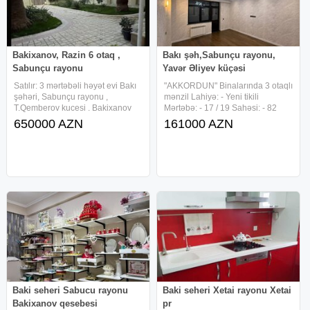
Bakixanov, Razin 6 otaq ,
Bakı şəh,Sabunçu rayonu,
Sabunçu rayonu
Yavər Əliyev küçəsi
Satılır: 3 mərtəbəli həyət evi Bakı
"AKKORDUN" Binalarında 3 otaqlı
şəhəri, Sabunçu rayonu ,
mənzil Lahiyə: - Yeni tikili
T.Qemberov kucesi . Bakixanov
Mərtəbə: - 17 / 19 Sahəsi: - 82
mall'un yaxinliği. Metro : Neftciler
kv.m.(faktiki) Sahəsi: - 72 kv.m.
650000 AZN
161000 AZN
(7deq mesafe ) Ümumi sahə:
(çıxarışda) Otaq sayı: - 3( 2dən 3ə
278.5 m² Torpaq sahəsi: 6 sot Ev
düzəlmə) Evin cəhəti (istiqaməti)
möhkəm monolit
Baki seheri Sabucu rayonu
Baki seheri Xetai rayonu Xetai
Bakixanov qesebesi
pr