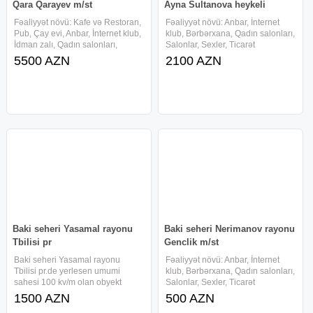
Qara Qarayev m/st
Ayna Sultanova heykeli
Fəaliyyət növü: Kafe və Restoran,
Fəaliyyət növü: Anbar, İnternet
Pub, Çay evi, Anbar, İnternet klub,
klub, Bərbərxana, Qadın salonları,
İdman zalı, Qadın salonları,
Salonlar, Sexler, Ticarət
Şirniyyat sexi, Salonlar, Sexler,
obyektləri, Dükan, Fast Food,
5500 AZN
2100 AZN
Fast Food, Fabrik, Biznes Mərkəzi,
Mağaza, Klinikalar, Tədris
Bank, Trenajor zalı, Klinikalar,
mərkəzi, Kurslar, Playstation klub
Tədris mərkəzi,
140 m2 Baki seheri Nerimanov
Baki seheri Yasamal rayonu
Baki seheri Nerimanov rayonu
Tbilisi pr
Genclik m/st
Baki seheri Yasamal rayonu
Fəaliyyət növü: Anbar, İnternet
Tbilisi pr.de yerlesen umumi
klub, Bərbərxana, Qadın salonları,
sahesi 100 kv/m olan obyekt
Salonlar, Sexler, Ticarət
icareye verilir.Sekillerde
obyektləri, Dükan, Tədris mərkəzi,
1500 AZN
500 AZN
gorunduyu kimi aciq ve qapali
Kurslar, Playstation klub 40 m2