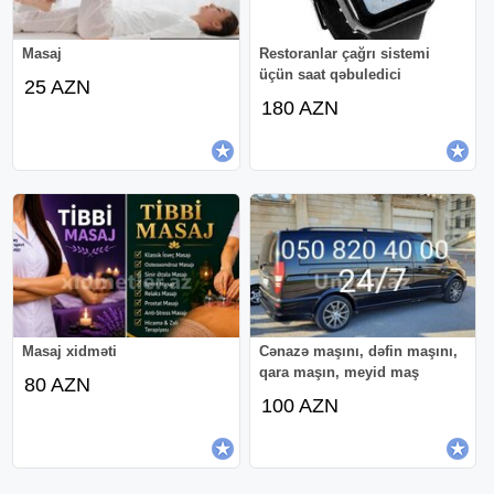
Masaj
Restoranlar çağrı sistemi
üçün saat qəbuledici
25 AZN
180 AZN
Masaj xidməti
Cənazə maşını, dəfin maşını,
qara maşın, meyid maş
80 AZN
100 AZN