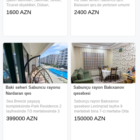
Ticarət obyektləri, Dükan,
Balaxani qes.de yerlesen umumi
Mağaza, Aptek, Biznes Mərkəzi,
sahesi 555 kv/m olan anbar
1600 AZN
2400 AZN
Klinikalar, Tədris mərkəzi,
icareye verilir. Qaz, Su, İşıq ,
Kurslar100 m2 Baki seheri
Avtodayanacaq.
Sabuncu rayonu Bakixanov
qes.de yerlesen
Baki seheri Sabuncu rayonu
Sabunçu rayon Bakıxanov
Nardaran qes
qəsəbəsi
Sea Breeze yaşayış
Sabunçu rayon Bakıxanov
kompleksində-Park Residence 2
qəsəbəsi Leninqrad layihə 9
layihəsində 7/3 mərtəbəsində 3
mərtəbəli bina 7-ci mərtəbə Orta
otaqlı əla təmirli və əşyalı mənzil
blok 49kv 2 otaqlı mənzil satılır
399000 AZN
150000 AZN
satılır. Mənzilin sahəsi 100 kv.
Mənzilin 2 balkonu var, Əşyalar
Binada 2 lift, təhlükəsizlik
qalacaq Qaz su işıq daimi,
kameraları, yeraltı qaraj, uşaq və
mərkəzi istilik sistemi Sənəd
idman