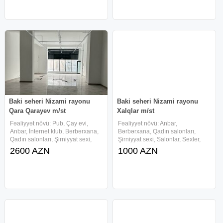
pəncərə, Su çəni,
Azadliq pr.de yerlesen umumi
sahesi
Baki seheri Nizami rayonu
Baki seheri Nizami rayonu
Qara Qarayev m/st
Xalqlar m/st
Fəaliyyət növü: Pub, Çay evi,
Fəaliyyət növü: Anbar,
Anbar, İnternet klub, Bərbərxana,
Bərbərxana, Qadın salonları,
Qadın salonları, Şirniyyat sexi,
Şirniyyat sexi, Salonlar, Sexler,
Salonlar, Sexler, Ticarət
Ticarət obyektləri, Fast Food,
2600 AZN
1000 AZN
obyektləri, Dükan, Fast Food,
Klinikalar, Tədris mərkəzi, Kurslar
Mağaza, Aptek, Fabrik, Klinikalar,
80 m2 Baki seheri Nizami rayonu
Tədris mərkəzi, Kurslar,
Xalqlar m/st yaxinliginda