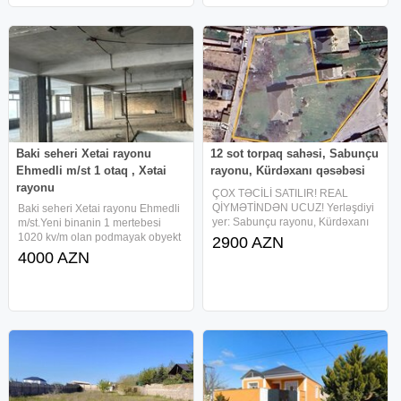
Baki seheri Xetai rayonu
12 sot torpaq sahəsi, Sabunçu
Ehmedli m/st 1 otaq , Xətai
rayonu, Kürdəxanı qəsəbəsi
rayonu
ÇOX TƏCİLİ SATILIR! REAL
QİYMƏTİNDƏN UCUZ! Yerləşdiyi
Baki seheri Xetai rayonu Ehmedli
yer: Sabunçu rayonu, Kürdəxanı
m/st.Yeni binanin 1 mertebesi
qəsəbəsi, Dadaş Vasif küçəsi 102
1020 kv/m olan podmayak obyekt
2900 AZN
Ümumi sahə: 12 sot Sənəd
anbar icareye verilir.
4000 AZN
vəziyyəti: Layihə (MMC sənədi)
Remontsuzdu, anbar ucun
Təsvir: Kürdəxanı qəsəbəsinin
uygundu. Remontlu ofisi var.
sakit,