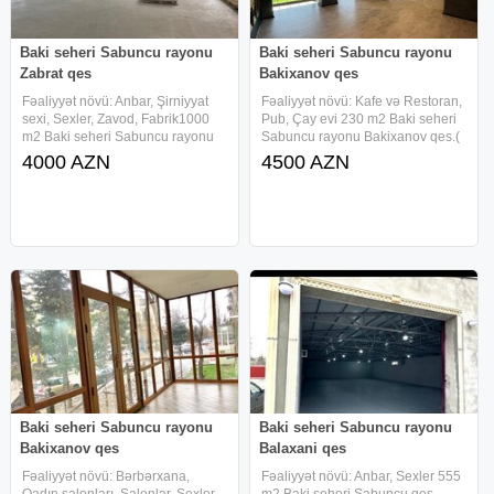
Baki seheri Sabuncu rayonu
Baki seheri Sabuncu rayonu
Zabrat qes
Bakixanov qes
Fəaliyyət növü: Anbar, Şirniyyat
Fəaliyyət növü: Kafe və Restoran,
sexi, Sexler, Zavod, Fabrik1000
Pub, Çay evi 230 m2 Baki seheri
m2 Baki seheri Sabuncu rayonu
Sabuncu rayonu Bakixanov qes.(
Zabrat qes.de yerlesen umumi
Razin ) yerlesen umumi sahesi
4000 AZN
4500 AZN
sahesi 1000 kv/m olan obyekt
230 kv/m olan obyekt icareye
icareye verilir. Tam hazır və işlək
verilir. Obyetk tam yeni müasir
vəziyyətdə olan tikiş sexi
qaydada təmir olunub. 200 kv
Baki seheri Sabuncu rayonu
Baki seheri Sabuncu rayonu
Bakixanov qes
Balaxani qes
Fəaliyyət növü: Bərbərxana,
Fəaliyyət növü: Anbar, Sexler 555
Qadın salonları, Salonlar, Sexler,
m2 Baki seheri Sabuncu qes.