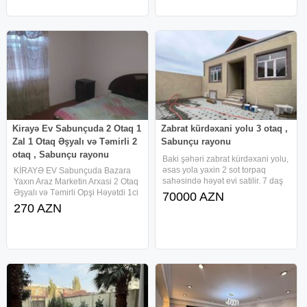
Kirayə Ev Sabunçuda 2 Otaq 1
Zabrat kürdəxani yolu 3 otaq ,
Zal 1 Otaq Əşyalı və Təmirli 2
Sabunçu rayonu
otaq , Sabunçu rayonu
Baki şəhəri zabrat kürdəxani yolu,
əsas yola yaxin 2 sot torpaq
KİRAYƏ EV Sabunçuda Bazara
sahəsində həyət evi satilir. 7 daş
Yaxın Araz Marketin Arxasi 2 Otaq
kürsüdə qoşa daşla tikilib
Əşyalı və Təmirli Opşi Həyətdi 1ci
70000 AZN
fundamentlidir. Təmir işləri
Mərtəbə Kirayə üçün 2ci Mərtəbə
270 AZN
görülür, tam hazir olunub təhvil
Ev Sahibi üçün Soyuducu Var
veriləçək. Ev 3 otaq 80
Hamam Tualet Ayrı Kamunal
Odenisler Bizlikdi Wifi