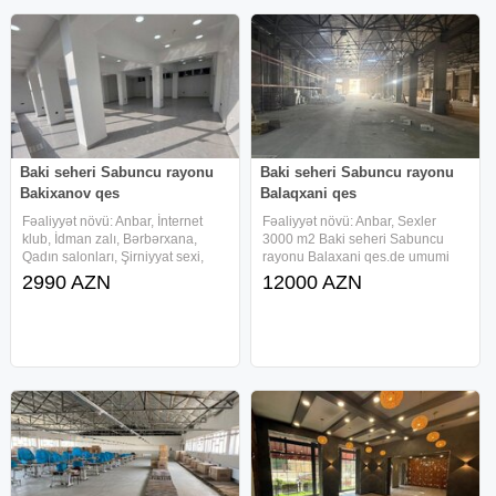
Baki seheri Sabuncu rayonu
Baki seheri Sabuncu rayonu
Bakixanov qes
Balaqxani qes
Fəaliyyət növü: Anbar, İnternet
Fəaliyyət növü: Anbar, Sexler
klub, İdman zalı, Bərbərxana,
3000 m2 Baki seheri Sabuncu
Qadın salonları, Şirniyyat sexi,
rayonu Balaxani qes.de umumi
Salonlar, Sexler, Ticarət
sahesi 3000 kv/m olan " ANBAR "
2990 AZN
12000 AZN
obyektləri, Dükan, Fast Food,
icareye verilir. HER BIR PROFIL
Mağaza, Aptek, Bank, Trenajor
UCUN YARARLIDIR. Hisselere
zalı, Klinikalar, Tədris mərkəzi,
bolunub icareye verile biler