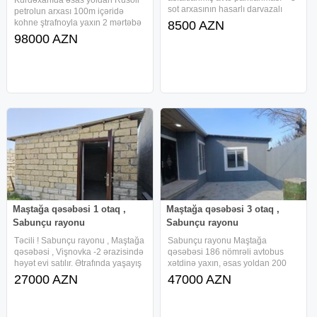
sot arxasının hasarlı darvazalı
petrolun arxası 100m içəridə
həyəti ( Həyətindən də obyektə
kohne ştrafnoyla yaxın 2 mərtəbə
8500 AZN
arxa giriş qapısı var ) Aylıq 8500
2 sotda 180 kv əşyalı həyət evi
98000 AZN
Azn icarə. Təmirinin
satılır. 1-ci mərtəbə 2 otaq bir
tamamlanması təyinata uyğun
mətbəx hamam eyaq yolu var 2 ci
mərtəbə 3 otaq bir mətbəx
Maştağa qəsəbəsi 1 otaq ,
Maştağa qəsəbəsi 3 otaq ,
Sabunçu rayonu
Sabunçu rayonu
Təcili ! Sabunçu rayonu , Maştağa
Sabunçu rayonu Maştağa
qəsəbəsi , Vişnovka -2 ərazisində
qəsəbəsi 186 nömrəli avtobus
həyət evi satılır. Ətrafında yaşayış
xətdinə yaxın, əsas yoldan 200
məntəqələri mövcuddur . Həyət
metr məsafədə, ümümi sahəsi 1.5
27000 AZN
47000 AZN
evi 1 otaqdan ibarətdir .
sot torpaq sahəsi üzərində ümümi
Kommunallar qapının qarşısından
tikili sahəsi 120 kv/metr 3 otaq 1
keçir. Torpaq sahəsi
mətbəxdən ibarət həyət evi satılır