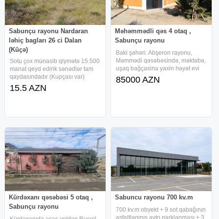
Sabunçu rayonu Nardaran
Məhəmmədli qəs 4 otaq ,
ləhiç bagları 26 ci Dalan
Sabunçu rayonu
(Küçə)
Baki şəhəri. Abşeron rayonu,
Məmmədi qəsəbəsində, məktəbə,
Sotu çox münasib qiymətə 15.500
uşaq bağçasina yaxin həyət evi
manat qeyd edirik sənədlər tam
satilir. Ev 1.5 sot torpaq sahəsində
qaydasındadır (Kupçası var)
85000 AZN
inşa olub. Ümumi sahəsi 120 kv. 4
Sabunçu rayonu Nardaran ləhiç
15.5 AZN
otaq. Qoşa daşla tikilib,
bagları Seabreeze massivində
fundamenti betondur. Əla
yerləşən 26 küçədə denize əks
terefde yoldan cemi 900 metr
mesafede
Kürdəxanı qəsəbəsi 5 otaq ,
Sabuncu rayonu 700 kv.m
Sabunçu rayonu
700 kv.m obyekt + 9 sot qabağının
asfaltlanmış avto parklanması + 3
Kürdəxanıda əsas yoldan Rusoil