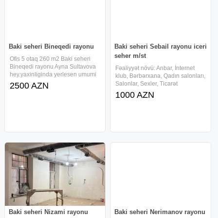
Baki seheri Bineqedi rayonu
Baki seheri Sebail rayonu iceri
seher m/st
Ofis 5 otaq 260 m2 Baki seheri
Bineqedi rayonu Ayna Sultavova
Fəaliyyət növü: Anbar, İnternet
hey.yaxinliginda yerlesen umumi
klub, Bərbərxana, Qadın salonları,
sahesi 260 kv/m olan 5 otaqli ofis
Salonlar, Sexler, Ticarət
2500 AZN
icareye verilir. Təmirli, Qaz, Su,
obyektləri, Dükan, Fast Food,
1000 AZN
İşıq, İnternet, Kabel TV, PVC
Mağaza, Aptek, Tədris mərkəzi,
pəncərə, Kombi,
Kurslar, Playstation klub 50 m2
Baki seheri Sebail rayonu iceri
Baki seheri Nizami rayonu
Baki seheri Nerimanov rayonu