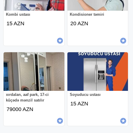
Kombi ustası
Kondisioner təmiri
15 AZN
20 AZN
xırdalan, aaf park, 17-ci
Soyuducu ustası
küçədə mənzil satılır
15 AZN
79000 AZN