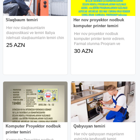
Slaqbaum temiri
Her nov proyektor nodbuk
komputer printer temiri
Her nov slaqbaumlarin
diaqnostikasi ve temiri Italiya
Her nov proyektor nodbuk
istehsali slaqbaumlarin temiri chin
komputer printer temir edirem.
slaqbaumlarin temiri rusiya
Farmat olunma Proqram ve
25 AZN
slaqbaumlarin temiri Belarusiya
antivirus yazilmasi Manitor ve
30 AZN
slaqbaumlarin temiri Etrafli
ekranlarin deyisdirilmesi
melumat ucun zenq edin
Printerlerin temiri zapravka
whatsapp
edilmesi (doldurulmasu)
Proyektorlarin
Komputer Proyektor nodbuk
Qabyuyan temiri
printer temiri
Hər növ qabyuyan maşınların
evinizdə keyfiyyətli təmiri
Komputer Proyektor nodbuk