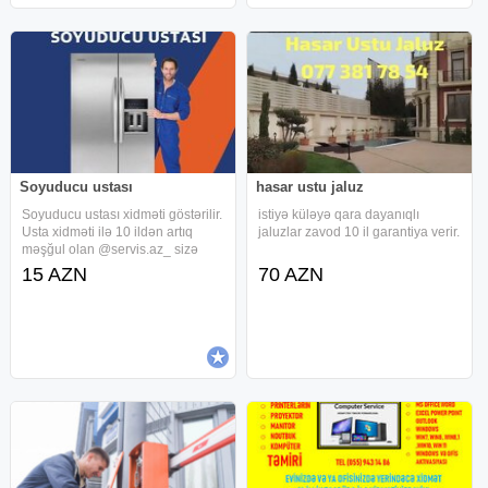
Soyuducu ustası
hasar ustu jaluz
Soyuducu ustası xidməti göstərilir.
istiyə küləyə qara dayanıqlı
Usta xidməti ilə 10 ildən artıq
jaluzlar zavod 10 il garantiya verir.
məşğul olan @servis.az_ sizə
zəmanətli peşəkar usta xidməti
15 AZN
70 AZN
təklif edir. Biz sizin vaxtınıza və
pulunuza qənaət etmək üçün
çalışırıq ! - Soyuducuda