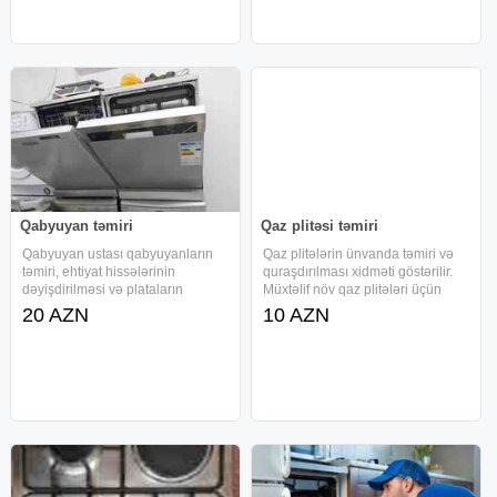
Qiymetlerle
Qabyuyan təmiri
Qaz plitəsi təmiri
Qabyuyan ustası qabyuyanların
Qaz plitələrin ünvanda təmiri və
təmiri, ehtiyat hissələrinin
quraşdırılması xidməti göstərilir.
dəyişdirilməsi və plataların
Müxtəlif növ qaz plitələri üçün
bərpası xidmətlərini həyata keçirir.
diaqnostika aparılır və ehtiyat
20 AZN
10 AZN
Görülən bütün işlərə zəmanət
hissələrinin mövcudluğu ilə təmir
verilir və orijinal ehtiyat
işləri həyata keçirilir. Xidmət
hissələrindən istifadə olunur.
çərçivəsində qaz