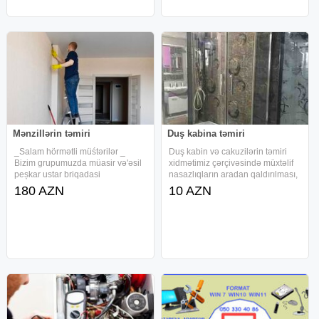
Mənzillərin təmiri
Duş kabina təmiri
_Salam hörmətli müśtərilər _
Duş kabin və cakuzilərin təmiri
Bizim grupumuzda müasir və'əsil
xidmətimiz çərçivəsində müxtəlif
peșkar ustar briqadasi
nasazlıqların aradan qaldırılması,
semimiyətlə düzgün calișir! Hər
aksesuarların dəyişdirilməsi və
180 AZN
10 AZN
bir sahədə secilmiș əsil
quraşdırılması işləri həyata
sənətkarlardan ibarət olan
keçirilir. Temper şüşələrin sifarişi,
briqadamiz imanla
sensor və ehtiyyat
xidmətinizdəyiz. Tikinti