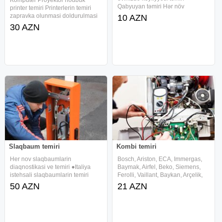
Qabyuyan təmiri Hər növ
printer temiri Printerlerin temiri
Qabyuyanların unvanda serfeli
zapravka olunmasi doldurulmasi
10 AZN
qiymete pesekar ustasi xidmeti
Proyektorlarin temiri ,
30 AZN
Temiri ve Qurasdirilmasi Unvanda
proyektorlarin kodunun qirilmasi ,
temir Ucuz ve etibarlı Qabyuyan
proyektorlarin detallarinin
temiri
deyisdirilmesi. Her nov netbuk ve
Slaqbaum temiri
Kombi temiri
Her nov slaqbaumlarin
Bosch, Ariston, ECA, Immergas,
diaqnostikasi ve temiri ●Italiya
Baymak, Airfel, Beko, Siemens,
istehsali slaqbaumlarin temiri
Ferolli, Vaillant, Baykan, Arçelik,
●chin slaqbaumlarin temiri
Vestel, Protherm, Viessmann,
50 AZN
21 AZN
●rusiya slaqbaumlarin temiri
Baxi, Alarko, Termet, Electrolux,
●Belarusiya slaqbaumlarin temiri
Franke, Termodinamik, Unical,
Etrafli melumat ucun zenq edin
Auer, Nobella, Emko,
whatsapp