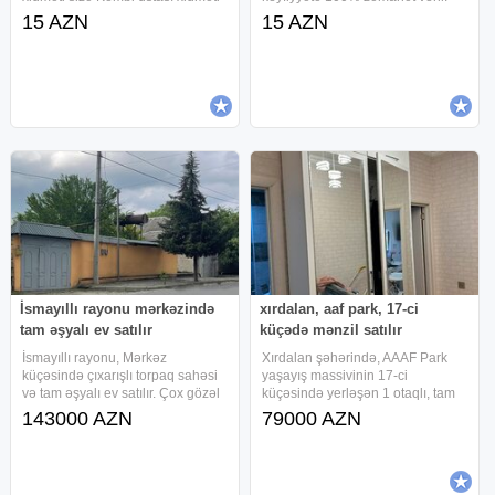
təklif edir. Biz sizin vaxtınıza və
Xidmətlərimiz: - Paltaryuyan
15 AZN
15 AZN
pulunuza qənaət etmək üçün
Maşınların təmiri -Paltaryuyan
çalışırıq! Kombi təmiri zamanı
Maşınların quraşdırılması -
kombidə bütün nasazlıqları
Aşağıdakı detalların təmiri
İsmayıllı rayonu mərkəzində
xırdalan, aaf park, 17-ci
tam əşyalı ev satılır
küçədə mənzil satılır
İsmayıllı rayonu, Mərkəz
Xırdalan şəhərində, AAAF Park
küçəsində çıxarışlı torpaq sahəsi
yaşayış massivinin 17-ci
və tam əşyalı ev satılır. Çox gözəl
küçəsində yerləşən 1 otaqlı, tam
yerləşməsi var, bütün infrastruktur
təmirli, mansard tipli mənzil satılır.
143000 AZN
79000 AZN
yanından keçir. • Ümumi sahə: 6
Mənzil haqqında: * Sahə: 47 m² *
sot • ⁠ Ev: 3 otaq+zal+mətbəx • Tam
1 otaq * 11 mərtəbəli binanın 11-ci
əşyalı: Şəkildə
mərtəbəsi (mansard