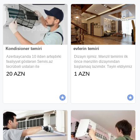
Kondisioner təmiri
evlerin temiri
Azerbaycanda 10 ildən artıqdırki
Dizayn işimiz. Mənzil təmirini ilk
fəaliyyət göstərən Servis.az
öncə mənzilin dizaynından
təcrübəli ustaları ilə
başlamaq lazımdır. Təyin etdiyimiz
xidmətinizdədir. Kondisionerlərin
dizayn, nəzərdə tutduğunuz
20 AZN
1 AZN
təmiri və quraşdırılması yüksək
büdcəni aşmamaq üçün kiçik
keyfiyyətlə Servis.az da
nüansları dəqiq araşdırmalısınız.
Əgər mənzil dizaynı haqqında
geniş