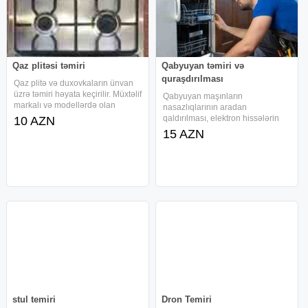
Qaz plitəsi təmiri
Qabyuyan təmiri və
quraşdırılması
Qaz plitə və duxovkaların ünvan
üzrə təmiri həyata keçirilir. Müxtəlif
Qabyuyan maşınların
markalı və modellərdə olan
nasazlıqlarının aradan
plitələrin nasazlıqları aradan
qaldırılması, elektron hissələrin
10 AZN
qaldırılır və texnikanın düzgün
təmiri və su axını ilə bağlı
15 AZN
işləməsi üçün lazımi xidmət
xidmətlər yerində icra olunur. Bakı
göstərilir. Məişət
və ətraf ərazilərdə peşəkar servis
xidməti göstərilir. Qabyuyan maşın
stul temiri
Dron Temiri