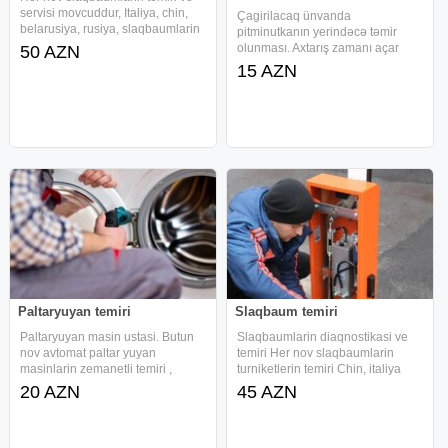
servisi movcuddur, Italiya, chin,
Çagirilacaq ünvanda
belarusiya, rusiya, slaqbaumlarin
pitminutkanın yerindəcə təmir
temiri ve her bir slaqbaumun
olunması. Axtarış zamanı açar
50 AZN
detali movcuddur Daha etrafli
sözləri : 5minutka 5minudka
15 AZN
melumat ucun zenq edin
pyatminutka pitiminutka
whatsapp aktivdir Acar
pyatminudka minutka minudka
termet ariston neva temiri təmiri .
пят минутка
Paltaryuyan temiri
Slaqbaum temiri
Paltaryuyan masin ustasi. Butun
Slaqbaumlarin diaqnostikasi ve
nov avtomat paltar yuyan
temiri Her nov slaqbaumlarin
masinlarin zemanetli temiri ,
turniketlerin temiri Chin, italiya
ixtisaslı ustalar. Her Nov
rusiya belarusiya slaqbaumlarinin
20 AZN
45 AZN
Paltaryuyan Soyuducu Unvanda
servisi Daha etrafli melumat ucun
Temir edilir. Gorulen islere
zenq edin whatsapp aktivdir Acar
zemanet verilir. En ucuz
sozler:slaqbaum,