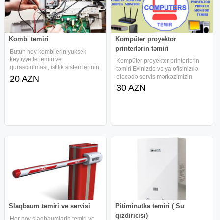
Kombi temiri
Kompüter proyektor
printerlərin təmiri
Butun nov kombilerin yuksek
keyfiyyetle temiri ve
Kompüter proyektor printerlərin
qurasdirilmasi, istilik sistemlerinin
təmiri Evinizdə və ya ofisinizdə
cekilisi. Xususi avadanliqla
eləcədə servis mərkəzimizin
20 AZN
borularin erpden temizlenmesi.
özündə də yerindəcə xidmət
30 AZN
Gosterilen xidmetlere zemanet
göstərilir. Qiymətlər münasibdir.10
verilir. kombi servisi xidmeti,
ildən yuxarı iş stajı olan
proqramist ustalarımız tərəfindən
Slaqbaum temiri ve servisi
Pitiminutka temiri ( Su
qızdırıcısı)
Her nov slaqbaumlarin temiri ve