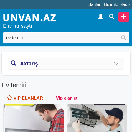
Elanlar
Bizimlə əlaqə
Elanlar saytı
Axtarış
Ev temiri
ViP ELANLAR
Vip elan et