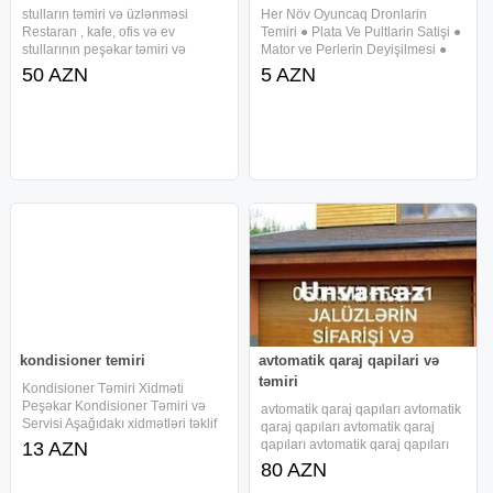
stulların təmiri və üzlənməsi
Her Növ Oyuncaq Dronlarin
Restaran , kafe, ofis və ev
Temiri ● Plata Ve Pultlarin Satişi ●
stullarının peşəkar təmiri və
Mator ve Perlerin Deyişilmesi ●
yenidən üzlənməsi xidməti
Dron Batareyasinin Satişi ●
50 AZN
5 AZN
göstəririk . Köhnə və qırılmış
Ünvan ehmedli 7 sayli
stullarınızı tam yeniləyib yeni kimi
poliknikanin yani ● Daha Etrafli
edirik. Restaran, kafe , ofis və
Nömre ile elaqe saxlaya bilersiz
kondisioner temiri
avtomatik qaraj qapilari və
təmiri
Kondisioner Təmiri Xidməti
Peşəkar Kondisioner Təmiri və
avtomatik qaraj qapıları avtomatik
Servisi Aşağıdakı xidmətləri təklif
qaraj qapıları avtomatik qaraj
edirik: Kondisionerlərin
qapıları avtomatik qaraj qapıları
13 AZN
diaqnostikası və təmiri Qaz
avtomatik qaraj qapıları avtomatik
80 AZN
vurulması (freon doldurulması)
qaraj qapıları avtomatik qaraj