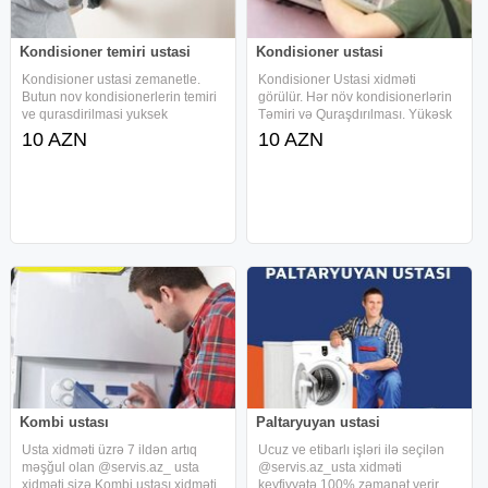
Kondisioner temiri ustasi
Kondisioner ustasi
Kondisioner ustasi zemanetle.
Kondisioner Ustasi xidməti
Butun nov kondisionerlerin temiri
görülür. Hər növ kondisionerlərin
ve qurasdirilmasi yuksek
Təmiri və Quraşdırılması. Yükəsk
kefiyyetle. Butun nov
xidmət və Peşəkar ustalar ilə sizə
10 AZN
10 AZN
kondisionerler Mitsubishi, Gree Lg
ən münasib kondisioer temiri
, Samsung, simens midea elit
xidməti götəririk. İndi zəng elə,
panasonik beko unionaer
gün ərzində həll edək. -
electrolux supermax
Kombi ustası
Paltaryuyan ustasi
Usta xidməti üzrə 7 ildən artıq
Ucuz ve etibarlı işləri ilə seçilən
məşğul olan @servis.az_ usta
@servis.az_usta xidməti
xidməti sizə Kombi ustası xidməti
keyfiyyətə 100% zəmanət verir.