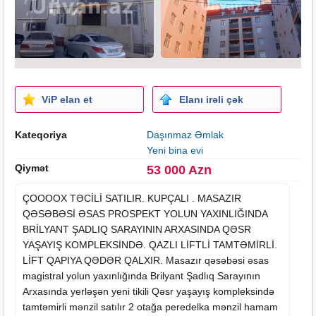
ViP elan et
Elanı irəli çək
Kateqoriya
Daşınmaz Əmlak
Yeni bina evi
Qiymət
53 000 Azn
ÇOOOOX TƏCİLİ SATILIR. KUPÇALI . MASAZIR
QƏSƏBƏSİ ƏSAS PROSPEKT YOLUN YAXINLIĞINDA
BRİLYANT ŞADLIQ SARAYININ ARXASINDA QƏSR
YAŞAYIŞ KOMPLEKSİNDƏ. QAZLI LİFTLİ TAMTƏMİRLİ.
LİFT QAPIYA QƏDƏR QALXIR. Masazır qəsəbəsi əsas
magistral yolun yaxınlığında Brilyant Şadlıq Sarayının
Arxasında yerləşən
yeni tikili
Qəsr yaşayış kompleksində
tamtəmirli mənzil satılır 2 otağa peredelka mənzil hamam