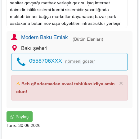
sanitar qovşağı mətbəx yerləşir qaz su işıq internet
daimidir istilik sistemi kombi sistemidir yaxınlığında
məktəb binası bağça marketlər dayanacaq bazar park
xəstəxana bütün növ iaşə obyektləri infrastruktur yerləşir
liftli bina 24
saat
mühafizə sistemi hər cürə şəraiti var 8/8
mərtəbəsində yerləşən mənzil TƏCİLİ SATILIR KUPÇALI
Modern Baku Emlak
(Bütün Elanları)
QİYMƏTİ SONDUR ENDİRİM YOXDUR SON QİYMƏTİ
Bakı şəhəri
QOYULUB
0558706XXX
nömrəni göstər
×
⚠
Beh göndərmədən əvvəl təhlükəsizliyə əmin
olun!
Paylaş
Tarix: 30.06.2026