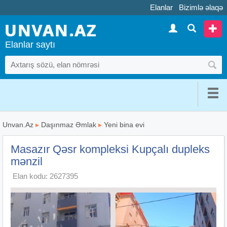
Elanlar
Bizimlə əlaqə
Elanlar saytı
Unvan.Az
▸
Daşınmaz Əmlak
▸
Yeni bina evi
Masazır Qəsr kompleksi Kupçalı dupleks
mənzil
Elan kodu: 2627395