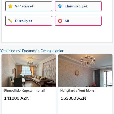
ViP elan et
Elanı irəli çək
Düzəliş et
Sil
Yeni bina evi Daşınmaz Əmlak elanları
Əhmədlidə Kupçalı mənzil
Neftçilərdə Yeni Mənzil
141000 AZN
153000 AZN