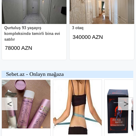
Qurtuluş 93 yaşayış
3 otaq
kompleksində təmirli bina evi
340000 AZN
satılır
78000 AZN