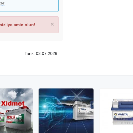
h 12v 75ah 12v 77ah 12v 80ah
tər
 12v 105ah #akkumulyator
ti #akmulyatorsatisi
×
izliyə əmin olun!
Tarix: 03.07.2026