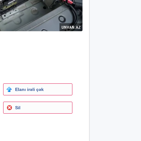
Elanı irəli çək
Sil