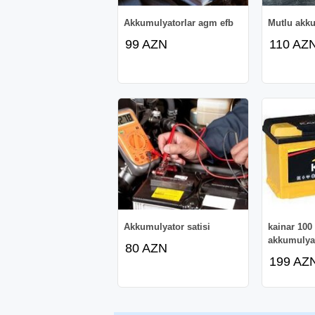
Akkumulyatorlar agm efb
Mutlu akk
99 AZN
110 AZ
Akkumulyator satisi
kainar 100
akkumulya
80 AZN
199 AZ