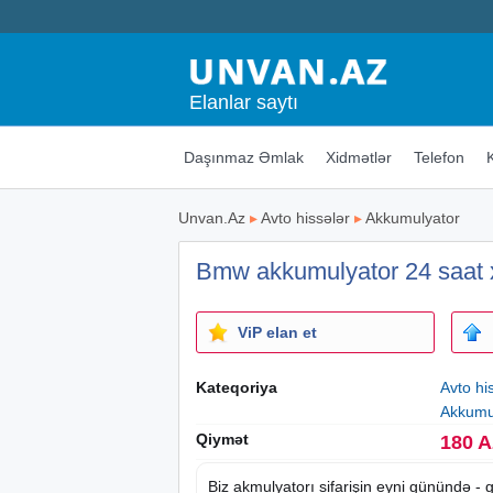
Elanlar saytı
Daşınmaz Əmlak
Xidmətlər
Telefon
Unvan.Az
▸
Avto hissələr
▸
Akkumulyator
Bmw akkumulyator 24 saat 
ViP elan et
Kateqoriya
Avto hi
Akkumu
Qiymət
180 
Biz akmulyatorı sifarişin eyni günündə - 