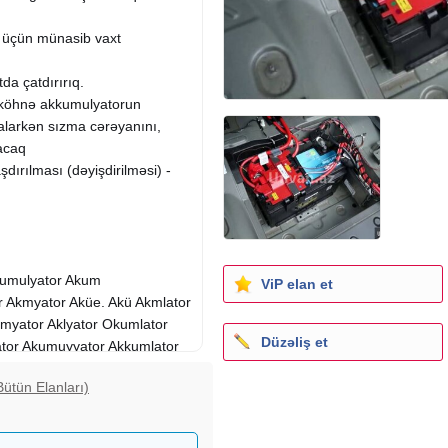
n üçün münasib vaxt
da çatdırırıq.
 köhnə akkumulyatorun
alarkən sızma cərəyanını,
yacaq
dırılması (dəyişdirilməsi) -
kumulyator Akum
ViP elan et
r Akmyator Aküe. Akü Akmlator
lmyator Aklyator Okumlator
Düzəliş et
tor Akumuyyator Akkumlator
or akumulyator akkumulator
Bütün Elanları)
reya аккумулятор аккум varta
el varto platin yigitakü yigitaku