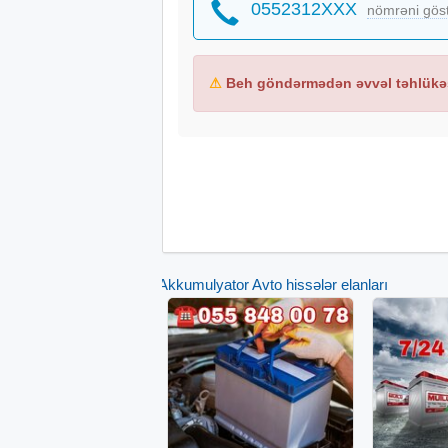
0552312XXX
12v 45 ah 12v 50 ah 12 v 60ah 12v 70a
nömrəni gös
12v 90ah 12v95ah 12v 95 ah 12v 100ah
#24saatakkumulyator #akkumulyatorxidme
#akkumulyatorxidmeti
⚠
Beh göndərmədən əvvəl təhlükəs
Akkumulyator Avto hissələr elanları