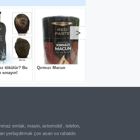
inmaz emlak, masin, avtomobil , telefon,
an yerləşdirmək çox asan və rahatdır.