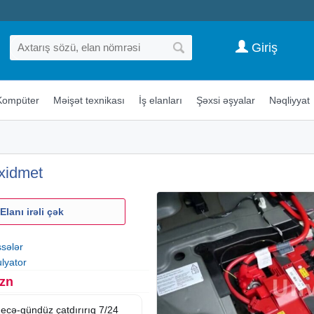
Giriş
Kompüter
Məişət texnikası
İş elanları
Şəxsi əşyalar
Nəqliyyat
xidmet
Elanı irəli çək
ssələr
lyator
Azn
gecə-gündüz çatdırırıq 7/24