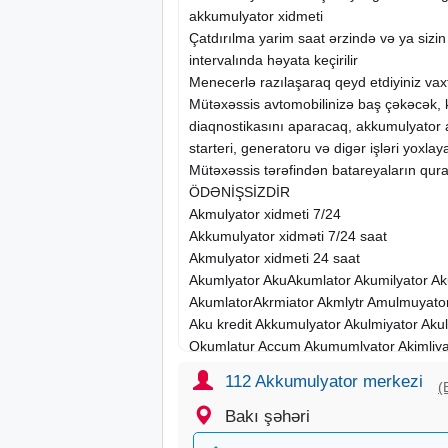
akkumulyator
xidmeti
Çatdırılma yarim
saat
ərzində və ya sizi
intervalında həyata keçirilir
Menecerlə razılaşaraq qeyd etdiyiniz vaxt
Mütəxəssis avtomobilinizə baş çəkəcək,
diaqnostikasını aparacaq, akkumulyator 
starteri, generatoru və digər işləri yoxla
Mütəxəssis tərəfindən batareyaların quraş
ÖDƏNİŞSİZDİR
Akmulyator xidmeti 7/24
Akkumulyator xidməti 7/24 saat
Akmulyator xidmeti 24 saat
Akumlyator AkuAkumlator Akumilyator A
AkumlatorAkrmiator Akmlytr Amulmuyato
Aku kredit Akkumulyator Akulmiyator Aku
Okumlatur Accum Akumumlyator Akimliya
Akmulyator Akmiyatir Akmyatrakkumulyat
112 Akkumulyator merkezi
(
akumulator akumlyator akkumlyator bata
mutlu inciaku inci aku inciakü inci akü rov
Bakı şəhəri
yigit aku yigit akü