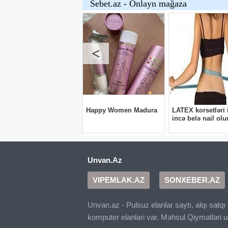
Unvan.Az
VIPEMLAK.AZ
SONXEBER.AZ
Unvan.az - Pulsuz elanlar saytı, alqı satq
komputer elanlari var. Məhsul Qiymətləri 