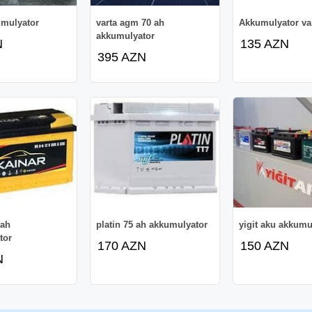
umulyator
varta agm 70 ah
Akkumulyator va
akkumulyator
N
135 AZN
395 AZN
 ah
platin 75 ah akkumulyator
yigit aku akkumu
tor
170 AZN
150 AZN
N