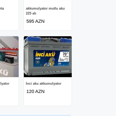
rta
akkumulyator mutlu aku
225 ah
595 AZN
lyator
Inci aku akkumulyator
120 AZN