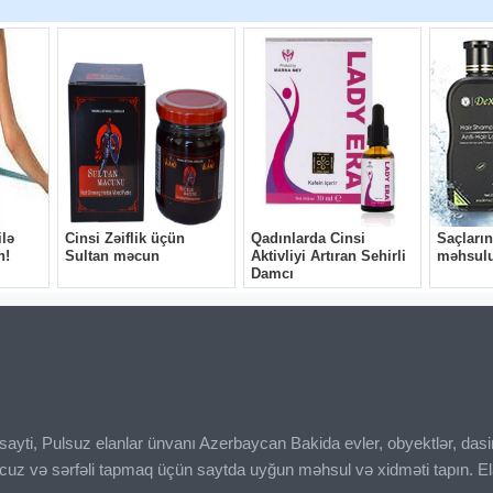
ı sayti, Pulsuz elanlar ünvanı Azerbaycan Bakida evler, obyektlər, das
ucuz və sərfəli tapmaq üçün saytda uyğun məhsul və xidməti tapın. El