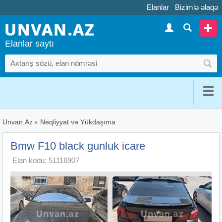
Elanlar
Bizimlə əlaqə
Elanlar saytı
Unvan.Az
▸
Nəqliyyat və Yükdaşıma
Bmw F10 black gunluk icare
Elan kodu: 51116907