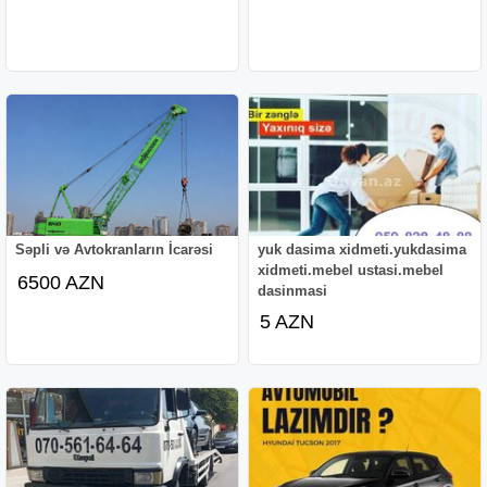
Səpli və Avtokranların İcarəsi
yuk dasima xidmeti.yukdasima
xidmeti.mebel ustasi.mebel
6500 AZN
dasinmasi
5 AZN