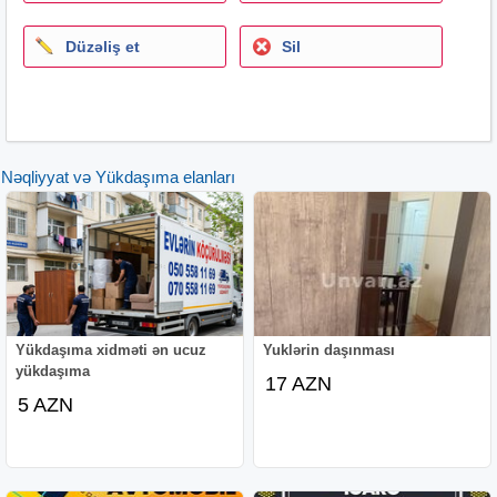
Düzəliş et
Sil
Nəqliyyat və Yükdaşıma elanları
Yükdaşıma xidməti ən ucuz
Yuklərin daşınması
yükdaşıma
17 AZN
5 AZN