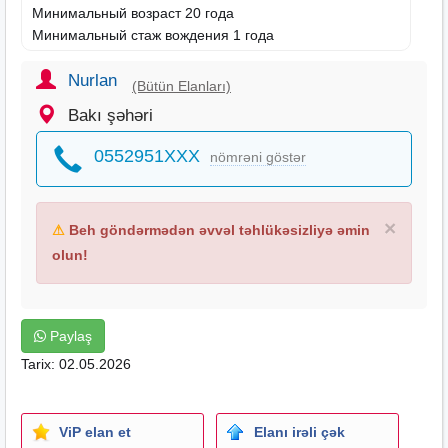
Минимальный возраст 20 года
Минимальный стаж вождения 1 года
Nurlan
(Bütün Elanları)
Bakı şəhəri
0552951XXX
nömrəni göstər
×
⚠
Beh göndərmədən əvvəl təhlükəsizliyə əmin
olun!
Paylaş
Tarix: 02.05.2026
ViP elan et
Elanı irəli çək