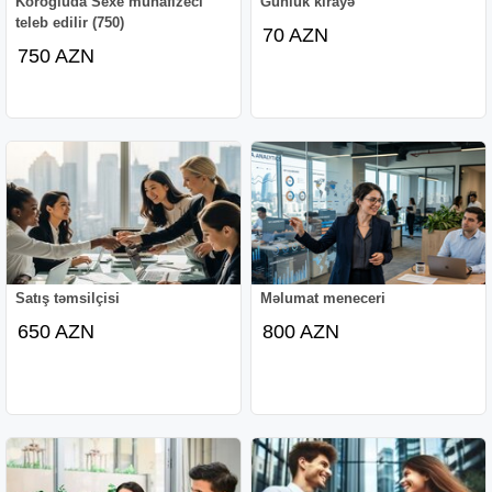
Korogluda Sexe muhafizeci
Günlük kirayə
teleb edilir (750)
70 AZN
750 AZN
Satış təmsilçisi
Məlumat meneceri
650 AZN
800 AZN