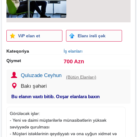
ViP elan et
Elanı irəli çək
Kateqoriya
İş elanları
Qiymət
700 Azn
Quluzade Ceyhun
(Bütün Elanları)
Bakı şəhəri
Bu elanın vaxtı bitib. Oxşar elanlara baxın
Görüləcək işlər:
- Yeni və daimi müştərilərlə münasibətlərin yüksək
səviyyədə qurulması
- Müştəri istəklərinin qeydiyyatı və ona uyğun xidmət və