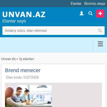
Elanlar
Bizimlə əlaqə
Elanlar saytı
Unvan.Az
▸
İş elanları
Brend menecer
Elan kodu: 51072425