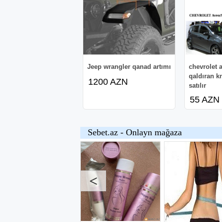
Jeep wrangler qanad artımı
chevrolet 
qaldıran k
1200 AZN
satılır
55 AZN