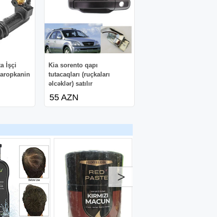
a İşçi
Kia sorento qapı
 Karopkanin
tutacaqları (ruçkaları
əlcəklər) satılır
55 AZN