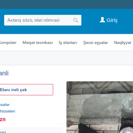
Giriş
Kompüter
Məişət texnikası
İş elanları
Şəxsi əşyalar
Nəqliyyat
nli
Elanı irəli çək
ssələr
hissələri
Azn
iri