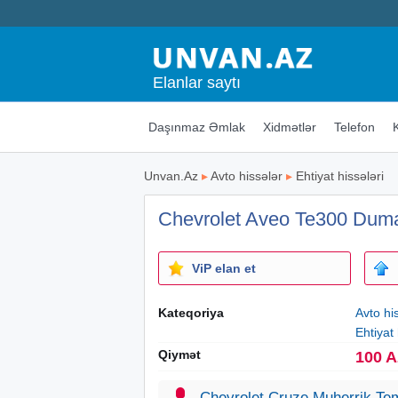
Elanlar saytı
Daşınmaz Əmlak
Xidmətlər
Telefon
Unvan.Az
▸
Avto hissələr
▸
Ehtiyat hissələri
Chevrolet Aveo Te300 Duma
ViP elan et
Kateqoriya
Avto hi
Ehtiyat 
Qiymət
100 
Chevrolet Cruze Muherrik Tem