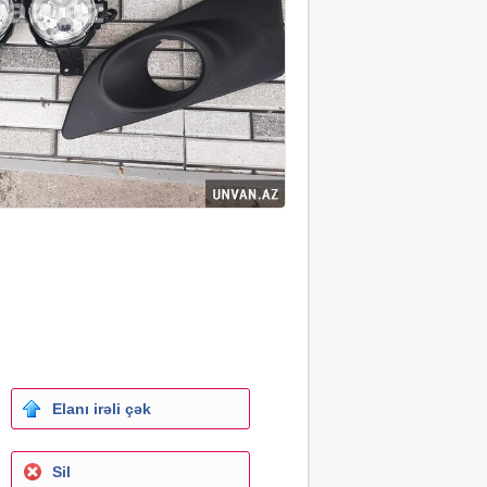
Elanı irəli çək
Sil