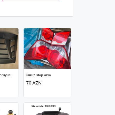
qoruyucu
Curuz stop arxa
70 AZN