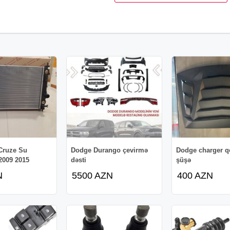
Cruze Su
Dodge Durango çevirmə
Dodge charger 
2009 2015
dəsti
şüşə
N
5500 AZN
400 AZN