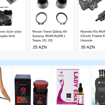
aveo üçün şüşə
Nissan Teana Qabaq Alt
Hyundai Kia Muft
nopka blok
Şaravoy 40160-9w200 |
Silindri Pstalet
Teana J31 J32
Ustunde
25 AZN
35 AZN