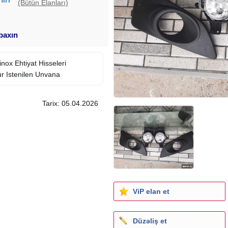
(Bütün Elanları)
 baxın
uinox
Ehtiyat Hisseleri
r Istenilen Unvana
Tarix: 05.04.2026
ViP elan et
Düzəliş et