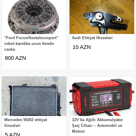
"Ford Focus/fiesta/ecosport"
Audi Ehtiyat Hissələri
robot karobka ucun feredo
10 AZN
caska
800 AZN
Mercedes W202 ehtiyat
12V 6a Ağıllı Akkumulyator
hissələri
Şarj Cihazı – Avtomobil və
Motosi
5 AZN