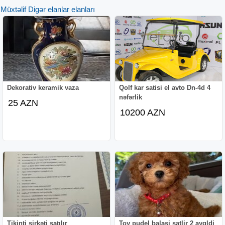
Müxtəlif Digər elanlar elanları
Dekorativ keramik vaza
Qolf kar satisi el avto Dn-4d 4
nəfərlik
25 AZN
10200 AZN
Tikinti şirkəti satılır
Toy pudel balasi satlir 2 ayqldi