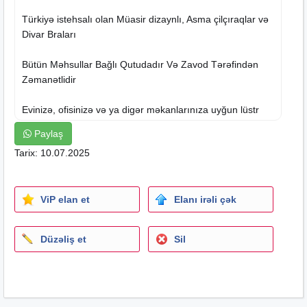
Türkiyə istehsalı olan Müasir dizaynlı, Asma çilçıraqlar və
Divar Braları
Bütün Məhsullar Bağlı Qutudadır Və Zavod Tərəfindən
Zəmanətlidir
Evinizə, ofisinizə və ya digər məkanlarınıza uyğun lüstr
modelləri geniş seçimlə sizlər üçün təqdim olunur!
Paylaş
Tarix: 10.07.2025
ÜNVANADƏK ÇATDIRILMA VAR (ÜNVAN:20 Yanvar
Metro Yaxınlıqı)
ViP elan et
Elanı irəli çək
Düzəliş et
Sil