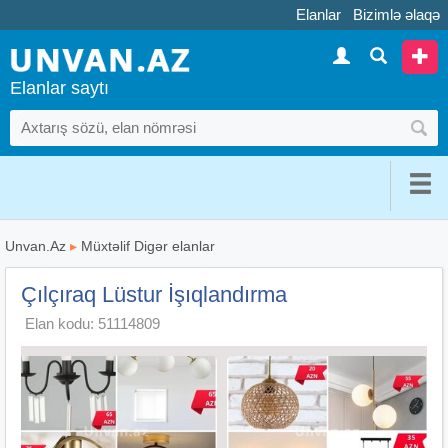
Elanlar
Bizimlə əlaqə
Elanlar saytı
Unvan.Az
▸
Müxtəlif Digər elanlar
Çılçıraq Lüstur İşıqlandırma
Elan kodu: 51114809