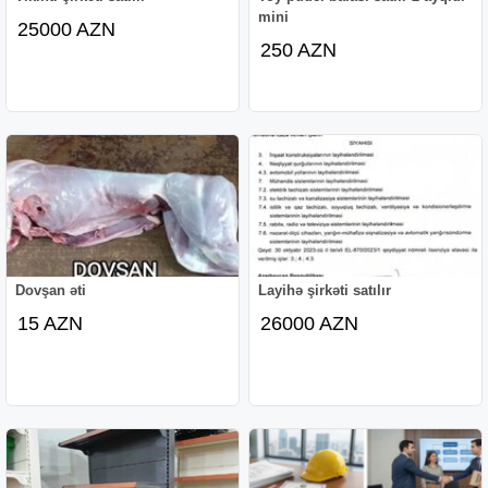
mini
25000 AZN
250 AZN
Dovşan əti
Layihə şirkəti satılır
15 AZN
26000 AZN