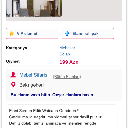
ViP elan et
Elanı irəli çək
Kateqoriya
Mebellər
Dolab
Qiymət
199 Azn
Mebel Sifarisi
(Bütün Elanları)
Bakı şəhəri
Bu elanın vaxtı bitib. Oxşar elanlara baxın
Elani
Screen Edib Watcapa Gonderin !!
Çatdırılma+quraşdırılma xidməti şəhər daxili pulsuz
Dəhliz dolabı təmiz laminatla və istənilən rəngdə