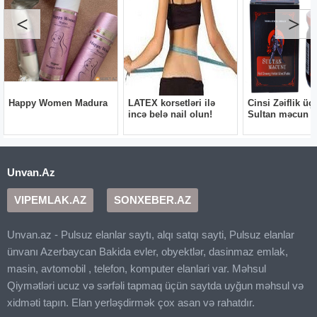
Unvan.Az
VIPEMLAK.AZ
SONXEBER.AZ
Unvan.az - Pulsuz elanlar saytı, alqı satqı sayti, Pulsuz elanlar
ünvanı Azerbaycan Bakida evler, obyektlər, dasinmaz emlak,
masin, avtomobil , telefon, komputer elanlari var. Məhsul
Qiymətləri ucuz və sərfəli tapmaq üçün saytda uyğun məhsul və
xidməti tapın. Elan yerləşdirmək çox asan və rahatdır.