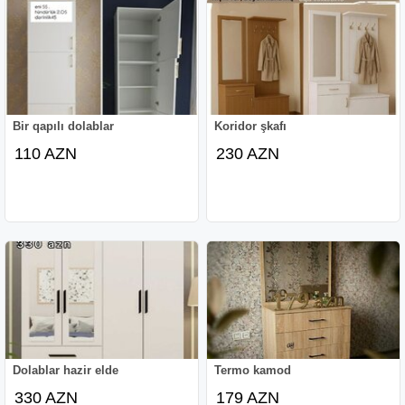
Bir qapılı dolablar
Koridor şkafı
110 AZN
230 AZN
Dolablar hazir elde
Termo kamod
330 AZN
179 AZN