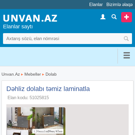
Elanlar
Bizimlə əlaqə
Elanlar saytı
Unvan.Az
▸
Mebellər
▸
Dolab
Dəhliz dolabı təmiz laminatla
Elan kodu: 51025815