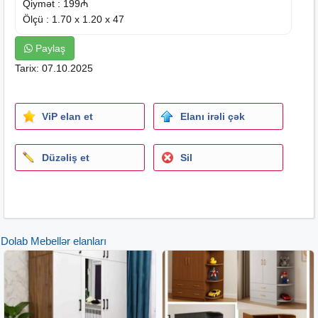
Qiymət : 199₼
Ölçü : 1.70 x 1.20 x 47
Paylaş
Tarix: 07.10.2025
ViP elan et
Elanı irəli çək
Düzəliş et
Sil
Dolab Mebellər elanları