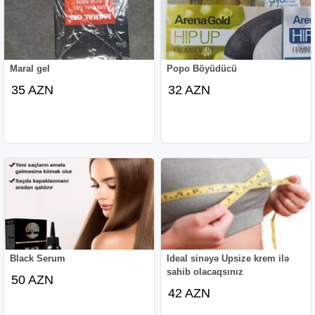
Maral gel
Popo Böyüdücü
35 AZN
32 AZN
Black Serum
Ideal sinəyə Upsize krem ilə
sahib olacaqsınız
50 AZN
42 AZN