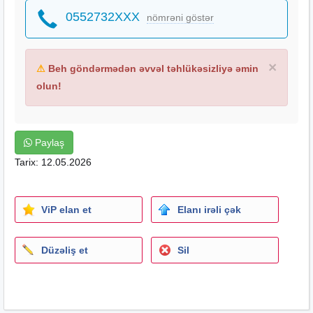
0552732XXX
nömrəni göstər
×
⚠
Beh göndərmədən əvvəl təhlükəsizliyə əmin
olun!
Paylaş
Tarix: 12.05.2026
ViP elan et
Elanı irəli çək
Düzəliş et
Sil