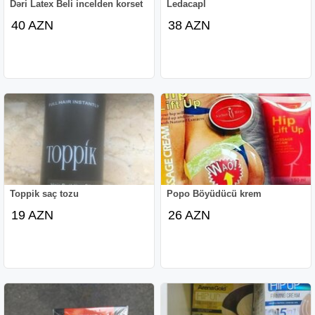
Dəri Latex Beli incelden korset
Ledacapl
40 AZN
38 AZN
Toppik saç tozu
Popo Böyüdücü krem
19 AZN
26 AZN