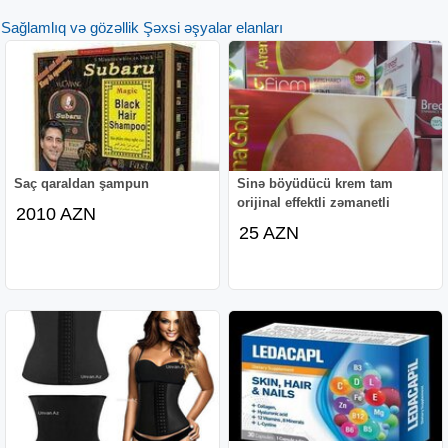
Sağlamlıq və gözəllik Şəxsi əşyalar elanları
Saç qaraldan şampun
Sinə böyüdücü krem tam
orijinal effektli zəmanetli
2010 AZN
25 AZN