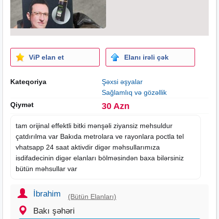
ViP elan et
Elanı irəli çək
Kateqoriya
Şəxsi əşyalar
Sağlamlıq və gözəllik
Qiymət
30 Azn
tam orijinal effektli bitki mənşəli ziyansiz mehsuldur
çatdırılma var Bakıda metrolara ve rayonlara poctla tel
vhatsapp 24
saat
aktivdir digər məhsullarımıza
isdifadecinin digər
elanları
bölməsindən baxa bilərsiniz
bütün məhsullar var
İbrahim
(Bütün Elanları)
Bakı şəhəri