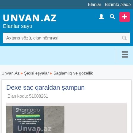
Elanlar
Bizimlə əlaqə
Elanlar saytı
Unvan.Az
▸
Şəxsi əşyalar
▸
Sağlamlıq və gözəllik
Dexe saç qaraldan şampun
Elan kodu: 51008261