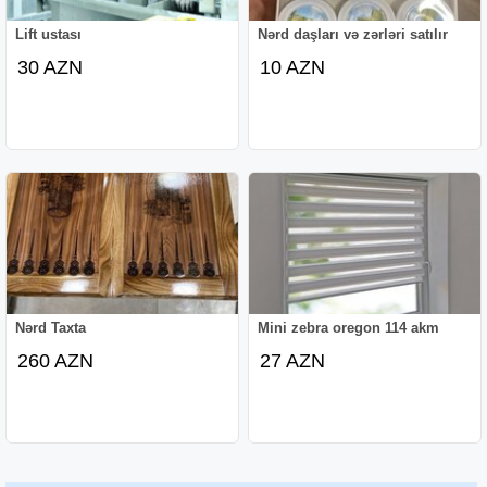
Lift ustası
Nərd daşları və zərləri satılır
30 AZN
10 AZN
Nərd Taxta
Mini zebra oregon 114 akm
260 AZN
27 AZN