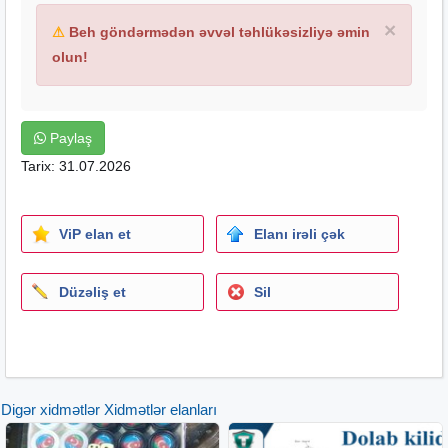
×
⚠
Beh göndərmədən əvvəl təhlükəsizliyə əmin
olun!
Paylaş
Tarix: 31.07.2026
ViP elan et
Elanı irəli çək
Düzəliş et
Sil
Digər xidmətlər Xidmətlər elanları