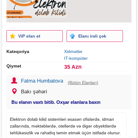
ViP elan et
Elanı irəli çək
Kateqoriya
Xidmətlər
IT-kompüter
Qiymət
35 Azn
Fatma Humbatova
(Bütün Elanları)
Bakı şəhəri
Bu elanın vaxtı bitib. Oxşar elanlara baxın
Elektron
dolab
kilid sistemləri əsasən ofislərdə, idman
zallarında, məktəblərdə, otellərdə və digər obyektlərdə
təhlükəsizlik və rahatlıq təmin etmək üçün istifadə olunur.