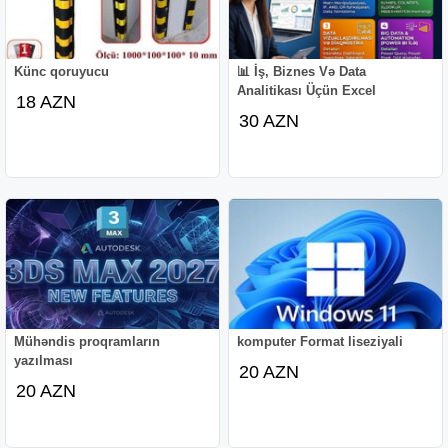
Künc qoruyucu
📊 İş, Biznes Və Data
Analitikası Üçün Excel
18 AZN
30 AZN
Mühəndis proqramların
komputer Format liseziyali
yazılması
20 AZN
20 AZN