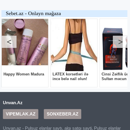
Unvan.Az
VIPEMLAK.AZ
SONXEBER.AZ
Unvan.az - Pulsuz elanlar saytı, alqı satqı sayti, Pulsuz elanlar