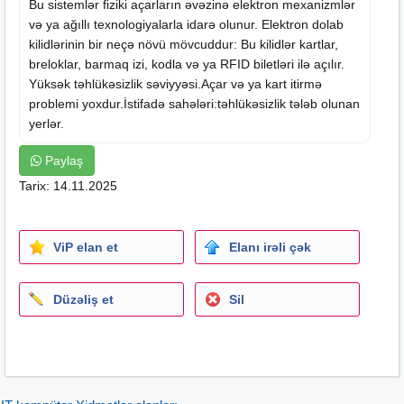
Bu sistemlər fiziki açarların əvəzinə elektron mexanizmlər
və ya ağıllı texnologiyalarla idarə olunur. Elektron dolab
kilidlərinin bir neçə növü mövcuddur: Bu kilidlər kartlar,
breloklar, barmaq izi, kodla və ya RFID biletləri ilə açılır.
Yüksək təhlükəsizlik səviyyəsi.Açar və ya kart itirmə
problemi yoxdur.İstifadə sahələri:təhlükəsizlik tələb olunan
yerlər.
Paylaş
Tarix: 14.11.2025
ViP elan et
Elanı irəli çək
Düzəliş et
Sil