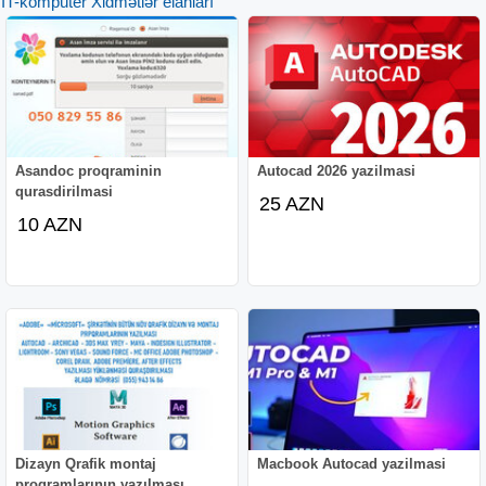
IT-kompüter Xidmətlər elanları
Asandoc proqraminin
Autocad 2026 yazilmasi
qurasdirilmasi
25 AZN
10 AZN
Dizayn Qrafik montaj
Macbook Autocad yazilmasi
proqramlarının yazılması