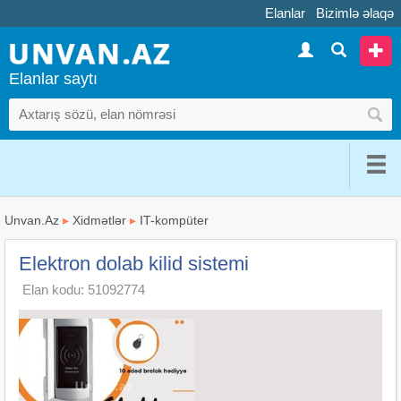
Elanlar
Bizimlə əlaqə
Elanlar saytı
Unvan.Az
▸
Xidmətlər
▸
IT-kompüter
Elektron dolab kilid sistemi
Elan kodu: 51092774