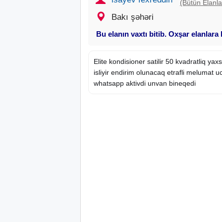
(Bütün Elanla
Bakı şəhəri
Bu elanın vaxtı bitib. Oxşar elanlara
Elite kondisioner satilir 50 kvadratliq ya
isliyir endirim olunacaq etrafli melumat u
whatsapp aktivdi unvan bineqedi