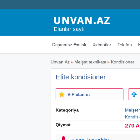
Elanlar saytı
Daşınmaz Əmlak
Xidmətlər
Telefon
Unvan.Az
▸
Məişət texnikası
▸
Kondisioner
Elite kondisioner
ViP elan et
Kateqoriya
Məişət 
Kondisi
Qiymət
270 
isayev fexreddin