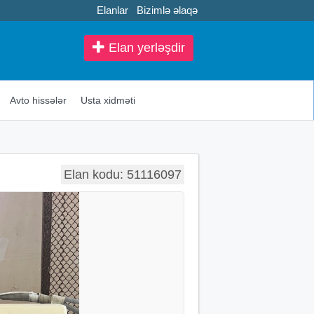
Elanlar
Bizimlə əlaqə
Elan yerləşdir
Avto hissələr
Usta xidməti
Elan kodu: 51116097