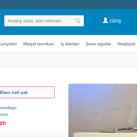
Giriş
Kompüter
Məişət texnikası
İş elanları
Şəxsi əşyalar
Nəqliyyat
Elanı irəli çək
texnikası
oner
Azn