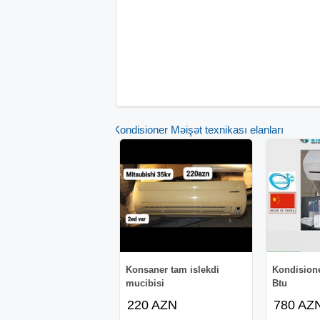
Kondisioner Məişət texnikası elanları
Konsaner tam islekdi
Kondision
mucibisi
Btu
220 AZN
780 AZ