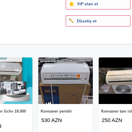
ViP elan et
Düzəliş et
er Gchv 18.000
Konsaner yenidir
Konsaner tam isl
530 AZN
250 AZN
N