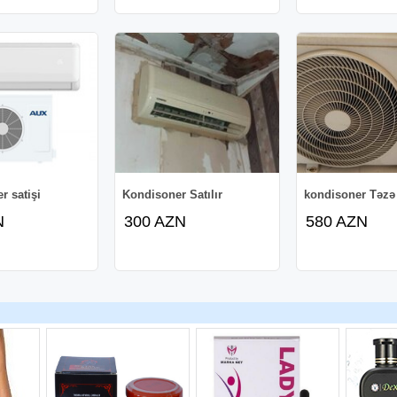
r satişi
Kondisoner Satılır
kondisoner Təzə
N
300 AZN
580 AZN