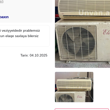
rı)
 baxın
xsi veziyyetdedir prablemsiz
cun elaqe saxlaya bilersiz
Tarix: 04.10.2025