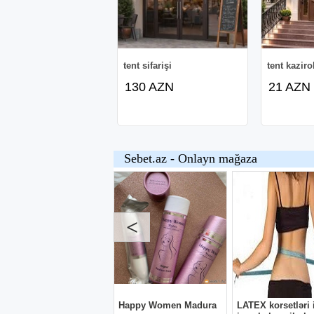
tent sifarişi
tent kaziro
130 AZN
21 AZN