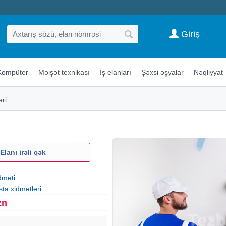
Giriş
Kompüter
Məişət texnikası
İş elanları
Şəxsi əşyalar
Nəqliyyat
əri
Elanı irəli çək
dməti
sta xidmətləri
zn