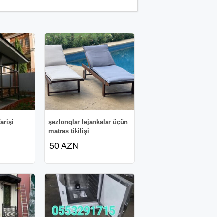
arişi
şezlonqlar lejankalar üçün
matras tikilişi
50 AZN