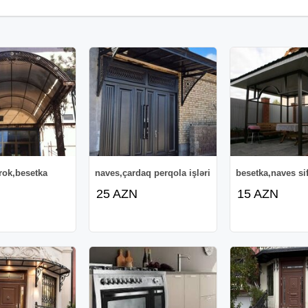
rok,besetka
naves,çardaq perqola işləri
besetka,naves sif
25 AZN
15 AZN