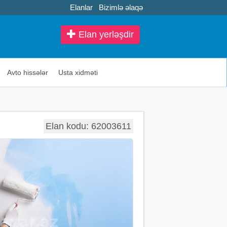
Elanlar
Bizimlə əlaqə
Elan yerləşdir
Avto hissələr
Usta xidməti
Elan kodu: 62003611