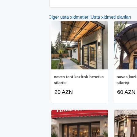
Digər usta xidmətləri Usta xidməti elanları
naves tent kazirok besetka
naves,kazi
sifarisi
sifarişi
20 AZN
60 AZN