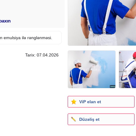
 baxın
in emulsiya ilə rənglənməsi.
Tarix: 07.04.2026
ViP elan et
Düzəliş et