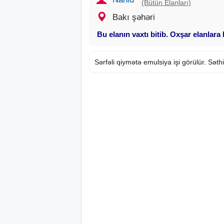
(Bütün Elanları)
Bakı şəhəri
Bu elanın vaxtı bitib. Oxşar elanlara
Sərfəli qiymətə emulsiya işi görülür. Səth