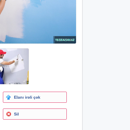
Elanı irəli çək
Sil