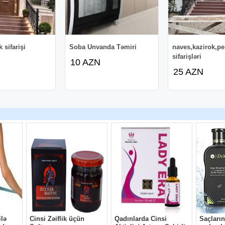
k sifarişi
Soba Unvanda Təmiri
naves,kazirok,pe
sifarişləri
10 AZN
25 AZN