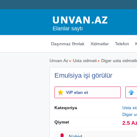
Elanlar saytı
Daşınmaz Əmlak
Xidmətlər
Telefon
Unvan.Az
▸
Usta xidməti
▸
Digər usta xidmətl
Emulsiya işi görülür
ViP elan et
Kateqoriya
Usta xi
Digər u
Qiymət
2.5 A
Nahid