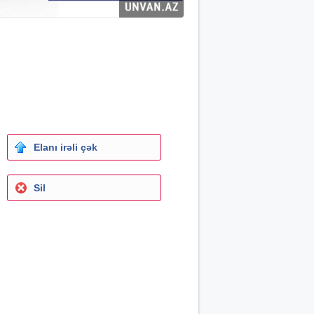
Elanı irəli çək
Sil