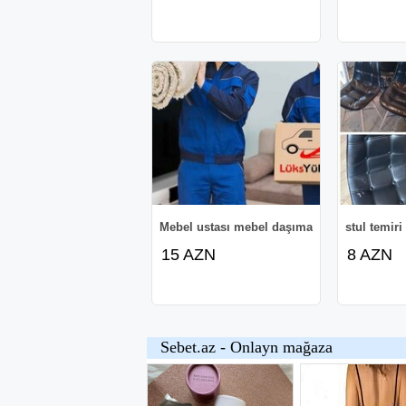
Mebel ustası mebel daşıma
stul temiri
15 AZN
8 AZN