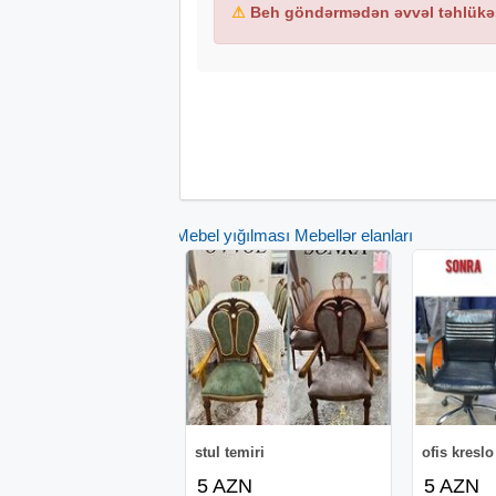
⚠
Beh göndərmədən əvvəl təhlükəs
Mebel yığılması Mebellər elanları
stul temiri
ofis kreslo
5 AZN
5 AZN