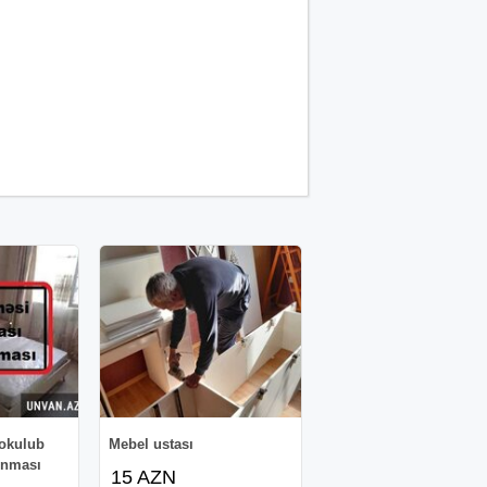
sokulub
Mebel ustası
inması
15 AZN