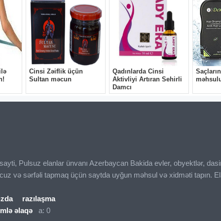
ı sayti, Pulsuz elanlar ünvanı Azerbaycan Bakida evler, obyektlər, das
ucuz və sərfəli tapmaq üçün saytda uyğun məhsul və xidməti tapın. El
ızda
razılaşma
imlə əlaqə
a: 0