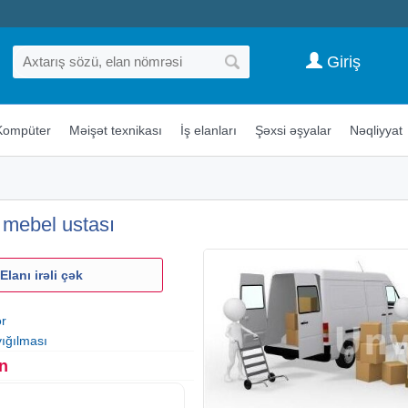
Giriş
Kompüter
Məişət texnikası
İş elanları
Şəxsi əşyalar
Nəqliyyat
 mebel ustası
Elanı irəli çək
ər
ığılması
n