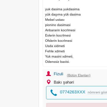
yuk dasima yukdasima
yùk daşıma yük dasima
Mebel ustası
pionino dasimasi
Anbararin kocrlmesi
Evlerin
kocrlmesi
Ofslerin kocrlmesi
Usda xidmeti
Fehle xdmeti
Yuk
masini
xdmeti,
Odenssiz baxisi.
Fizuli
(Bütün Elanları)
Bakı şəhəri
0774263XXX
nömrəni gös