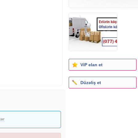
ViP elan et
Düzəliş et
tər