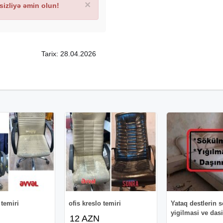
×
izliyə əmin olun!
Tarix: 28.04.2026
 temiri
ofis kreslo temiri
Yataq destlerin 
yigilmasi ve das
12 AZN