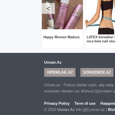
Unvan.Az
VIPEMLAK.AZ
SONXEBER.AZ
Unvan.az - Pulsuz elanlar saytı, alqı satq
komputer elanlari var. Məhsul Qiymətləri 
Privacy Policy
Term of use
Haqqım
© 2016
Unvan.Az
info [@] unvan.az |
Biz