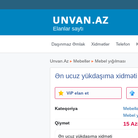
Elanlar saytı
Daşınmaz Əmlak
Xidmətlər
Telefon
Unvan.Az
▸
Mebellər
▸
Mebel yığılması
Ən ucuz yükdaşıma xidməti
ViP elan et
Kateqoriya
Mebell
Mebel y
Qiymət
15 Az
Ən ucuz yükdaşıma xidməti