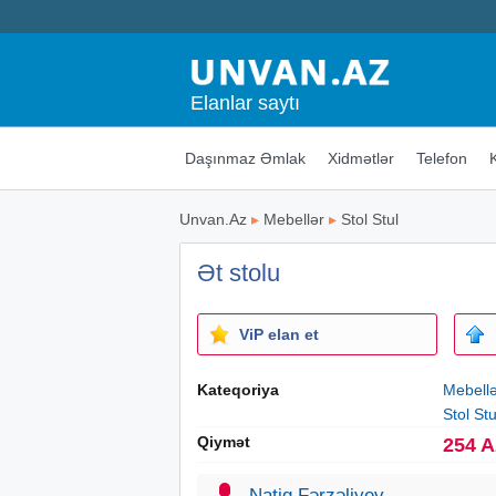
Elanlar saytı
Daşınmaz Əmlak
Xidmətlər
Telefon
Unvan.Az
▸
Mebellər
▸
Stol Stul
Ət stolu
ViP elan et
Kateqoriya
Mebell
Stol Stu
Qiymət
254 
Natiq Fərzəliyev