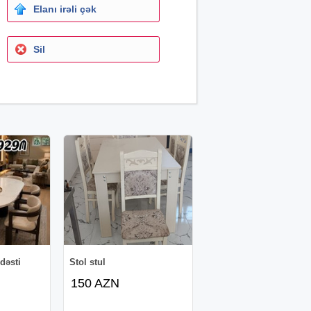
Elanı irəli çək
Sil
dəsti
Stol stul
150 AZN