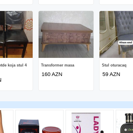
tde koja stul 4
Transformer masa
Stul oturacaq
160 AZN
59 AZN
N