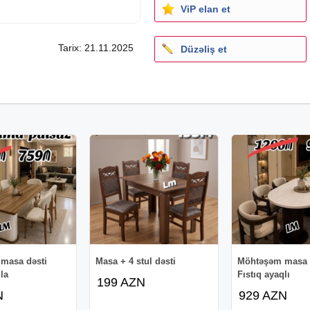
ViP elan et
Tarix: 21.11.2025
Düzəliş et
və.s);
mizə zəng edə və ya
iz.
masa dəsti
Masa + 4 stul dəsti
Möhtəşəm masa 
la
Fıstıq ayaqlı
199 AZN
N
929 AZN