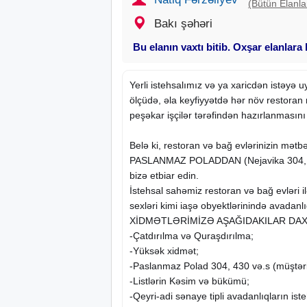
(Bütün Elanla
Bakı şəhəri
Bu elanın vaxtı bitib. Oxşar elanlara
Yerli istehsalımız və ya xaricdən istəyə uyğ
ölçüdə, əla keyfiyyətdə hər növ restoran
peşəkar işçilər tərəfindən hazırlanmasını 
Belə ki, restoran və bağ evlərinizin mətbə
PASLANMAZ POLADDAN (Nejavika 304, 43
bizə etbiar edin.
İstehsal sahəmiz restoran və bağ evləri il
sexləri kimi iaşə obyektlərinində avadanlıq
XİDMƏTLƏRİMİZƏ AŞAĞIDAKILAR DAX
-Çatdırılma və Quraşdırılma;
-Yüksək xidmət;
-Paslanmaz Polad 304, 430 və.s (müştərin
-Listlərin Kəsim və bükümü;
-Qeyri-adi sənaye tipli avadanlıqların iste