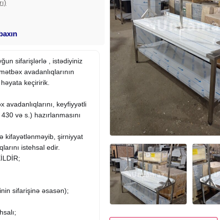
rı)
 baxın
un sifarişlərlə , istədiyiniz
 mətbəx avadanlıqlarının
həyata keçiririk.
x avadanlıqlarını, keyfiyyətli
0 və s.) hazırlanmasını
ə kifayətlənməyib, şirniyyat
larını istehsal edir.
İLDİR;
in sifarişinə əsasən);
hsalı;