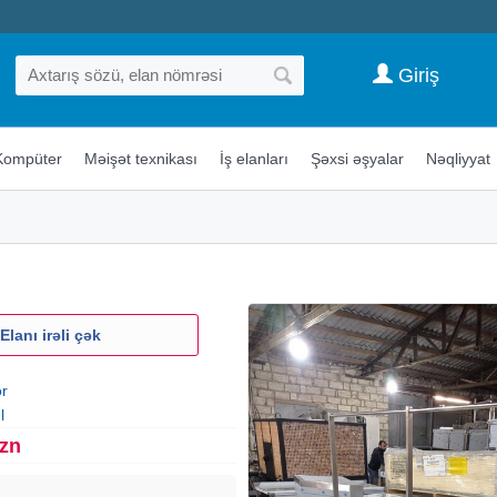
Giriş
Kompüter
Məişət texnikası
İş elanları
Şəxsi əşyalar
Nəqliyyat
Elanı irəli çək
ər
l
Azn