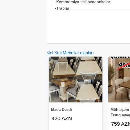
-Kommersiya tipli avadanlıqlar;
-Traplar;
-Manqal;
-Yuma dəzgahları;
-Çalışma dəzgahları;
-Daşınma avadanlıqları (servis arabaları 
-Soyuducular və Soyutma sistemləri;
-Vitrinlər;
Stol Stul Mebellər elanları
-Rəflər (Paslanmaz, Stellaj, Divar rəfləri);
-Çay samovarları;
-Ət çəkənlər;
-Gigiyena və Təmizlik avadanlıqları;
-Dönər və Tantuni aparatları;
-Dezinfektorlar və Zibil qabları;
Daha çox məlumat üçün əlaqə nömrələri
whatsapp vasitəsilə əlaqə saxlaya bilərsin
Mada Desdi
Möhtəşəm 
Fıstıq ayaq
420 AZN
759 AZ