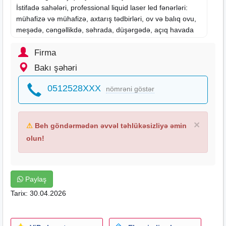
İstifadə sahələri, professional liquid laser led fənərləri:
mühafizə və mühafizə, axtarış tədbirləri, ov və balıq ovu,
meşədə, cəngəllikdə, səhrada, düşərgədə, açıq havada
və s.
Fənər yığcamdır və orta və yüksək intensivlikli mexaniki
Firma
zərbələrə davamlıdır.
Bakı şəhəri
Son dərəcə güclü maye lazer led fənər fənər zoom
bazarında dairəvi nöqtə ilə
0512528XXX
nömrəni göstər
ən güclü fənərlərdən biri olan yeni modeldir.
Aviasiya sənayesindən alüminiumdan hazırlanmışdır
suya davamlı
×
⚠
Beh göndərmədən əvvəl təhlükəsizliyə əmin
floresan əlavələr
olun!
zoom
dəyirmi nöqtəli
lanyard
4 çox güclü təkrar doldurulan batareya ilə təchiz
Paylaş
edilmişdir.
Tarix: 30.04.2026
Maksimum diapazon 1500 metr
ölçü: 21,5 sm uzunluq, 5,5 sm baş
funksiyaları: çox addımlı tənzimləmə