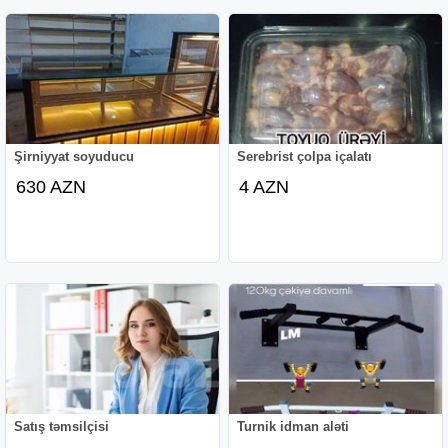
Şirniyyat soyuducu
Serebrist çolpa içalatı
630 AZN
4 AZN
Satış təmsilçisi
Turnik idman aləti