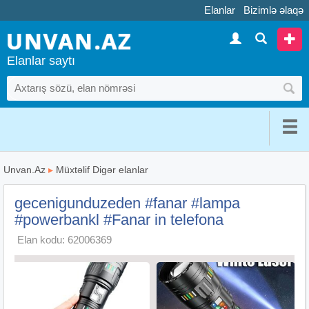
Elanlar
Bizimlə əlaqə
Elanlar saytı
Unvan.Az
▸
Müxtəlif Digər elanlar
gecenigunduzeden #fanar #lampa
#powerbankl #Fanar in telefona
Elan kodu: 62006369