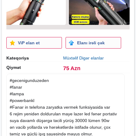
ViP elan et
Elanı irəli çək
Kateqoriya
Müxtəlif Digər elanlar
Qiymət
75 Azn
#gecenigunduzeden
#fanar
#lampa
#powerbankl
#Fanar in telefona zaryatka vermek funksiyasida var
6 rejim yenidən doldurulan maye lazer led fənər portativ
suya davamlı düşərgə təcili yürüş 30000 lümen 90w
ən vacib yollarda və hərəkətlərdə istifadə olunur, çox
təmiz və güclü işıq sayəsində məyus olmur.