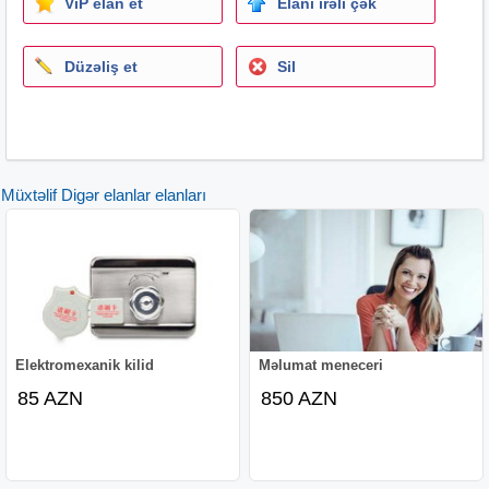
ViP elan et
Elanı irəli çək
məhsulun çəkisi: 711 q (batareyasız) 898 q (batareya ilə)
güc: 90 vt
doldurma interfeysi: c növü
Düzəliş et
Sil
lümen:: 30000 lm
i̇stənilən nov məhsullari sifaris verə bilərsiz
mehsullarimiz yenidir
seher daxili unvana catdirilma pulsuzdur
rayonlara poct ve taksiyle gonderilir #.
Müxtəlif Digər elanlar elanları
Elektromexanik kilid
Məlumat meneceri
85 AZN
850 AZN