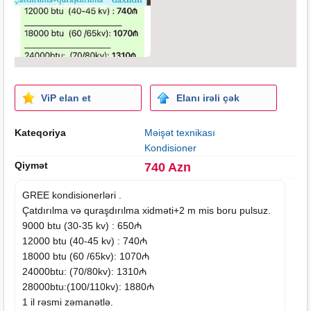
ViP elan et
Elanı irəli çək
Kateqoriya
Məişət texnikası
Kondisioner
Qiymət
740 Azn
GREE kondisionerləri .
Çatdırılma və quraşdırılma xidməti+2 m mis boru pulsuz.
9000 btu (30-35 kv) : 650₼
12000 btu (40-45 kv) : 740₼
18000 btu (60 /65kv): 1070₼
24000btu: (70/80kv): 1310₼
28000btu:(100/110kv): 1880₼
1 il rəsmi zəmanətlə.