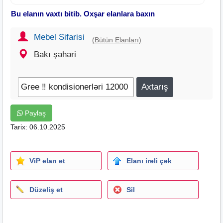
Bu elanın vaxtı bitib. Oxşar elanlara baxın
Mebel Sifarisi
(Bütün Elanları)
Bakı şəhəri
Paylaş
Tarix: 06.10.2025
ViP elan et
Elanı irəli çək
Düzəliş et
Sil