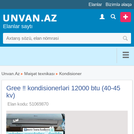
Elanlar
Bizimlə əlaqə
Elanlar saytı
Unvan.Az
▸
Məişət texnikası
▸
Kondisioner
Gree ‼️ kondisionerləri 12000 btu (40-45
kv)
Elan kodu: 51069870