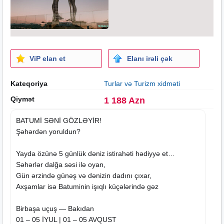
ViP elan et
Elanı irəli çək
Kateqoriya
Turlar və Turizm xidməti
Qiymət
1 188 Azn
BATUMİ SƏNİ GÖZLƏYİR!
Şəhərdən yoruldun?
Yayda özünə 5 günlük dəniz istirahəti hədiyyə et…
Səhərlər dalğa səsi ilə oyan,
Gün ərzində günəş və dənizin dadını çıxar,
Axşamlar isə Batuminin işıqlı küçələrində gəz
Birbaşa uçuş — Bakıdan
01 – 05 İYUL | 01 – 05 AVQUST