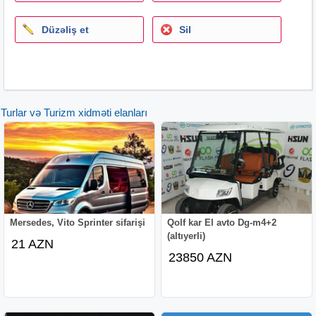
Təbiət Turu
* Tamara körpüsü
Düzəliş et
Sil
* Maxunceti şəlaləsi (25 AZN)
Əyləncə (istəyə görə)
* Delfinariya (20–25 Lari)
* Gəmi / yaxta (15 Lari)
Turlar və Turizm xidməti elanları
* Botanika bağı
* Dönmə çarx
* Rafting (50 Lari)
Trabzon & Uzungöl (+40 $)
Yayda Batumi turları tez dolur
Erkən rezervasiya = daha sərfəli qiymət
Yaz — yerini indi ayırt! WhatsApp /
Mersedes, Vito Sprinter sifarişi
Qolf kar El avto Dg-m4+2
(altıyerli)
21 AZN
23850 AZN