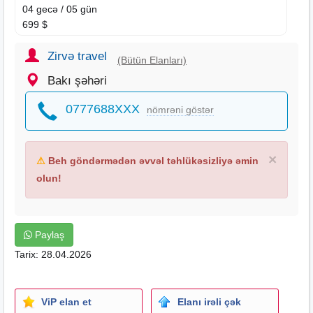
04 gecə / 05 gün
699 $
Paketə daxildir
Zirvə travel
(Bütün Elanları)
Bakı – Batumi – Bakı
aviabilet
(10 kq əl yükü)
Bakı şəhəri
Transferlər
Mərkəzdə oteldə 4 gecə gecələmə
0777688XXX
nömrəni göstər
Səhər yeməkləri
Tur rəhbəri
Proqram üzrə gəzintilər
×
⚠
Beh göndərmədən əvvəl təhlükəsizliyə əmin
Şəhər Turu
olun!
* Batumi bulvarı və sahil promenadı
* Əli & Nino heykəli
* Avropa & Piazza meydanları
Paylaş
* Alfabe qülləsi panoraması
Tarix: 28.04.2026
* Astronomik
saat
& Teatr meydanı
* Ardagani gölü & rəqs edən fontanlar
* Köhnə Batumi küçələri & liman
ViP elan et
Elanı irəli çək