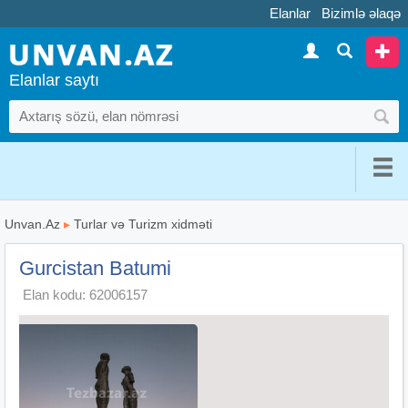
Elanlar
Bizimlə əlaqə
Elanlar saytı
Unvan.Az
▸
Turlar və Turizm xidməti
Gurcistan Batumi
Elan kodu: 62006157