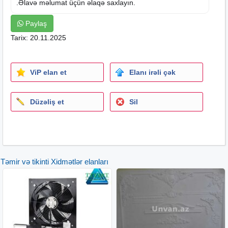
.Əlavə məlumat üçün əlaqə saxlayın.
Paylaş
Tarix: 20.11.2025
ViP elan et
Elanı irəli çək
Düzəliş et
Sil
Təmir və tikinti Xidmətlər elanları