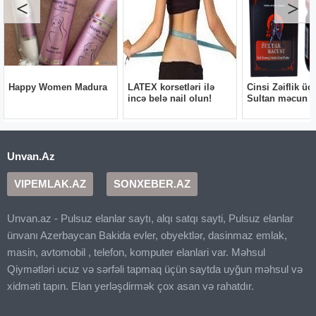
Unvan.Az
VIPEMLAK.AZ
SONXEBER.AZ
Unvan.az - Pulsuz elanlar saytı, alqı satqı sayti, Pulsuz elanlar
ünvanı Azerbaycan Bakida evler, obyektlər, dasinmaz emlak,
masin, avtomobil , telefon, komputer elanlari var. Məhsul
Qiymətləri ucuz və sərfəli tapmaq üçün saytda uyğun məhsul və
xidməti tapın. Elan yerləşdirmək çox asan və rahatdır.