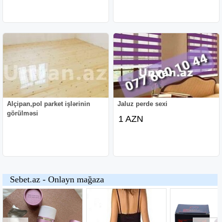
Alçipan,pol parket işlərinin
Jaluz perde sexi
görülməsi
1 AZN