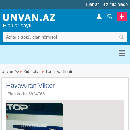
Elanlar
Bizimlə əlaqə
Elanlar saytı
Unvan.Az
▸
Xidmətlər
▸
Təmir və tikinti
Havavuran Viktor
Elan kodu: 5934766