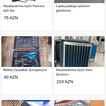
Havalandırma üçün Pəncərə
Lepka,paduqa işlərinin
tipli fan
görülməsi
75 AZN
Makita Zaryatkalı Şurupavyort
Havalandırma üçün Sulu
Qızdırıcı
40 AZN
210 AZN