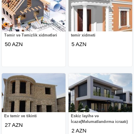
Təmir və Təmizlik xidmətləri
temir xidmeti
50 AZN
5 AZN
Ev temir ve tikinti
Eskiz layihə və
İcazə(Məlumatlandırma icraatı)
27 AZN
2 AZN