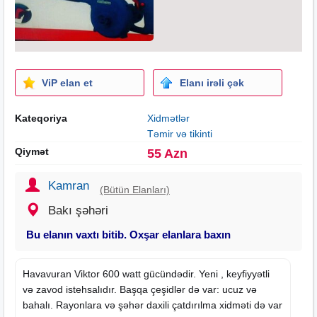
ViP elan et
Elanı irəli çək
Kateqoriya
Xidmətlər
Təmir və tikinti
Qiymət
55 Azn
Kamran
(Bütün Elanları)
Bakı şəhəri
Bu elanın vaxtı bitib. Oxşar elanlara baxın
Havavuran Viktor 600 watt gücündədir. Yeni , keyfiyyətli
və zavod istehsalıdır. Başqa çeşidlər də var: ucuz və
bahalı. Rayonlara və şəhər daxili çatdırılma xidməti də var