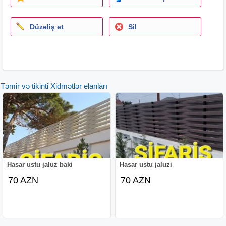
Düzəliş et
Sil
Təmir və tikinti Xidmətlər elanları
Hasar ustu jaluz baki
Hasar ustu jaluzi
70 AZN
70 AZN