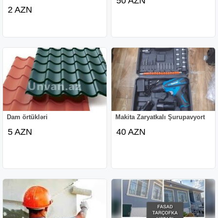
50 AZN
2 AZN
Dam örtükləri
Makita Zaryatkalı Şurupavyort
5 AZN
40 AZN