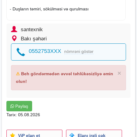
- Duşların təmiri, sökülməsi və qurulması
- Duş kabinalarının sökülməsi və qurulması
santexnik
-İstilik sistemlərinin çəkilişi (kombi,radiator,istipol)
Bakı şəhəri
-Su,qaz,kanalizasiya xətlərinin çəkilməsi
-Duş kabina , çakkuzilərin təmiri və quraşdırılması
0552753XXX
nömrəni göstər
-Su sızıntılarının təyini və təmiri
-Qızdırıcıların təmiri (ariston,pitiminutka və s.)
-Tutulmuş kanalizasiya xətlərinin açılması və borunun
×
⚠
Beh göndərmədən əvvəl təhlükəsizliyə əmin
yuyularaq təmizlənməsi
olun!
-24
saat
xidmətinizdəyik
-Görülən işə tam zəmanət verilir
Paylaş
Tarix: 05.08.2026
ViP elan et
Elanı irəli çək