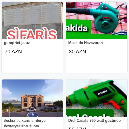
gunqirici jaluz
Meakida Havavuran
70 AZN
30 AZN
#eskiz #cixaris #interyer
Drel Casals 760 watt gücündə
#exteryer #btr #usta