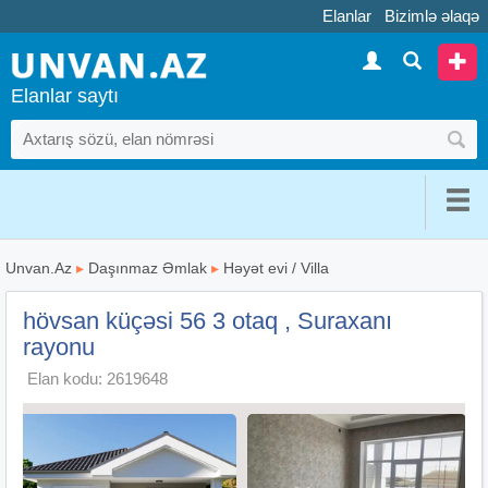
Elanlar
Bizimlə əlaqə
Elanlar saytı
Unvan.Az
▸
Daşınmaz Əmlak
▸
Həyət evi / Villa
hövsan küçəsi 56 3 otaq , Suraxanı
rayonu
Elan kodu: 2619648