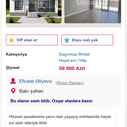
ViP elan et
Elanı irəli çək
Kateqoriya
Daşınmaz Əmlak
Həyət evi / Villa
Qiymət
59 000 Azn
Efsane Əliyeva
(Bütün Elanları)
Bakı şəhəri
Bu elanın vaxtı bitib. Oxşar elanlara baxın
Hövsan qəsəbəsinə yaxın tam yaşayış məhləsində həyət
evi sizin sifarişlə tikilir.