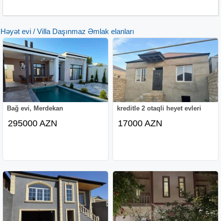
Həyət evi / Villa Daşınmaz Əmlak elanları
Bağ evi, Merdekan
kreditle 2 otaqli heyet evleri
295000 AZN
17000 AZN