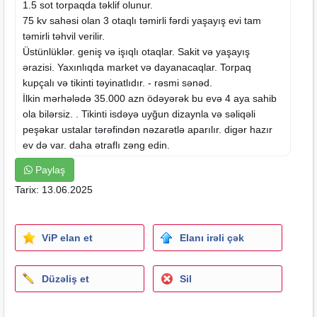
1.5 sot torpaqda təklif olunur.
75 kv sahəsi olan 3 otaqlı təmirli fərdi yaşayış evi tam
təmirli təhvil verilir.
Üstünlüklər. geniş və işıqlı otaqlar. Sakit və yaşayış
ərazisi. Yaxınlıqda market və dayanacaqlar. Torpaq
kupçalı və tikinti təyinatlıdır. - rəsmi sənəd.
İlkin mərhələdə 35.000 azn ödəyərək bu evə 4 aya sahib
ola bilərsiz. . Tikinti isdəyə uyğun dizaynla və səliqəli
peşəkar ustalar tərəfindən nəzarətlə aparılır. digər hazır
ev də var. daha ətraflı zəng edin.
Paylaş
Tarix: 13.06.2025
ViP elan et
Elanı irəli çək
Düzəliş et
Sil