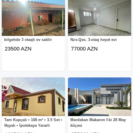
bilgehde 3 otaqli ev satilir
Nzs-Qəs. 3-otaq həyət evi
23500 AZN
77000 AZN
Tam Kupçalı • 108 m² • 3.5 Sot •
Mərdəkan Makaron f-ki 28 May
Əşyalı • İpotekaya Yararlı
küçəsi