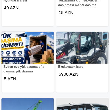
Hyundai Icaresi
Yukdasima xidməti.yüklerin
daşınması.mebel daşima
49 AZN
15 AZN
Evden eve yük daşıma ofis
Ekskavator icare
daşıma yük dasıma
5900 AZN
5 AZN