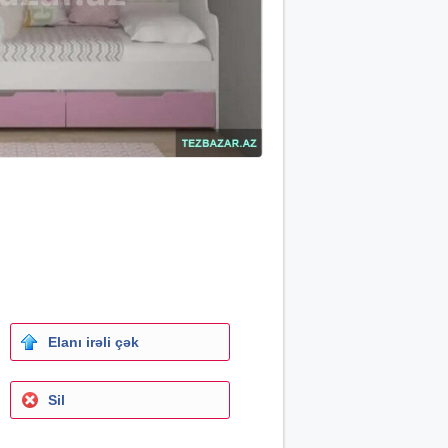
Elanı irəli çək
Sil