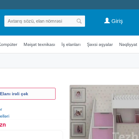
Giriş
Kompüter
Məişət texnikası
İş elanları
Şəxsi əşyalar
Nəqliyyat
Elanı irəli çək
ər
lləri
Azn