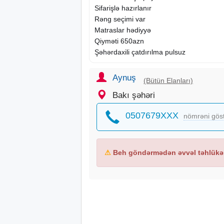
Sifarişlə hazırlanır
Rəng seçimi var
Matraslar hədiyyə
Qiyməti 650azn
Şəhərdaxili çatdırılma pulsuz
Aynuş
(Bütün Elanları)
Bakı şəhəri
0507679XXX
nömrəni gös
⚠
Beh göndərmədən əvvəl təhlükəs