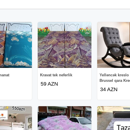
manat
Kravat tek neferlik
Yelləncək kresl
Brussel qara Kre
59 AZN
34 AZN