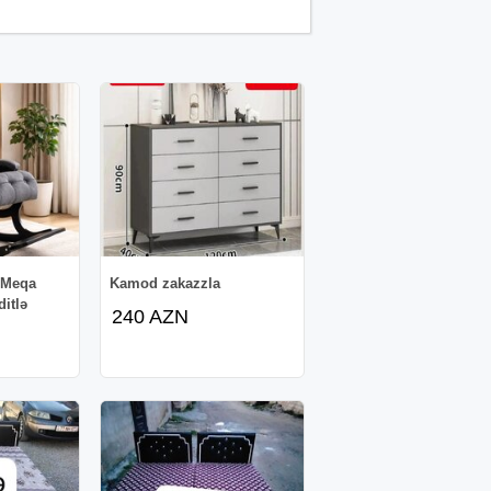
o Meqa
Kamod zakazzla
ditlə
240 AZN