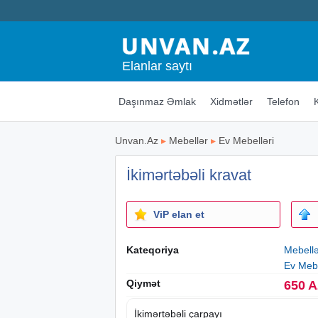
Elanlar saytı
Daşınmaz Əmlak
Xidmətlər
Telefon
Unvan.Az
▸
Mebellər
▸
Ev Mebelləri
İkimərtəbəli kravat
ViP elan et
Kateqoriya
Mebell
Ev Mebe
Qiymət
650 
İkimərtəbəli çarpayı