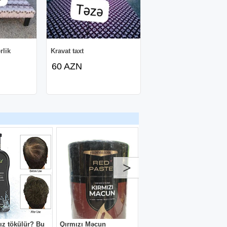
rlik
Kravat taxt
60 AZN