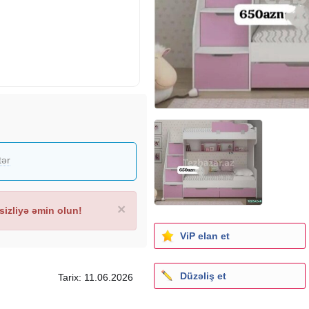
tər
×
izliyə əmin olun!
ViP elan et
Düzəliş et
Tarix: 11.06.2026