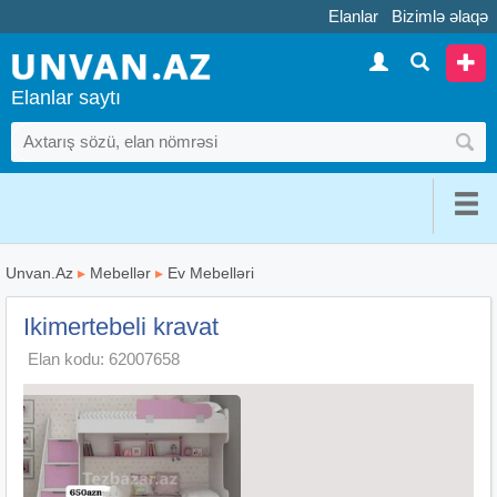
Elanlar
Bizimlə əlaqə
Elanlar saytı
Unvan.Az
▸
Mebellər
▸
Ev Mebelləri
Ikimertebeli kravat
Elan kodu: 62007658