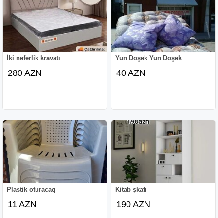
İki nəfərlik kravatı
Yun Doşək Yun Doşək
280 AZN
40 AZN
Plastik oturacaq
Kitab şkafı
11 AZN
190 AZN