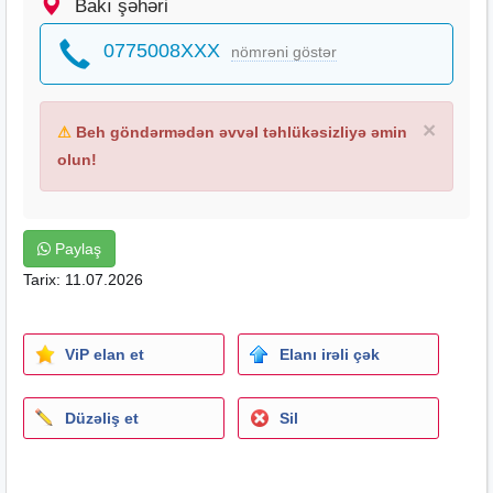
Bakı şəhəri
0775008XXX
nömrəni göstər
×
⚠
Beh göndərmədən əvvəl təhlükəsizliyə əmin
olun!
Paylaş
Tarix: 11.07.2026
ViP elan et
Elanı irəli çək
Düzəliş et
Sil