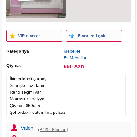
ViP elan et
Elanı irəli çək
Kateqoriya
Mebellər
Ev Mebelləri
Qiymət
650 Azn
İkimərtəbəli çarpayı
Sifarişlə hazırlanır
Rəng seçimi var
Matraslar hədiyyə
Qiyməti 650azn
Şəhərdaxili çatdırılma pulsuz
Valeh
(Bütün Elanları)