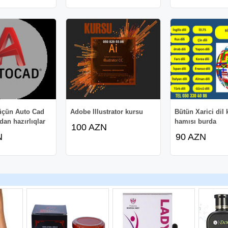
üçün Auto Cad
Adobe Illustrator kursu
Bütün Xarici dil 
an hazırlıqlar
hamısı burda
100 AZN
N
90 AZN