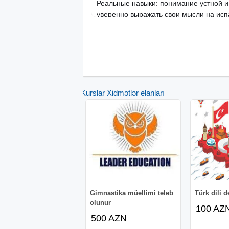
Реальные навыки: понимание устной и
уверенно выражать свои мысли на исп
Мы уверены: изучение языка должно 
увлекательным. Именно поэтому наши 
помогут вам не только освоить граммат
частью испанской культуры.
Kurslar Xidmətlər elanları
Gimnastika müəllimi tələb
Türk dili d
olunur
100 AZ
500 AZN