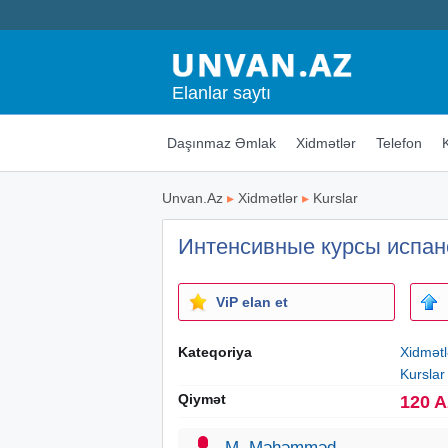
Elanlar saytı
Daşınmaz Əmlak
Xidmətlər
Telefon
Unvan.Az
▸
Xidmətlər
▸
Kurslar
Интенсивные курсы испан
ViP elan et
Kateqoriya
Xidmətl
Kurslar
Qiymət
120 
M. Məhəmməd