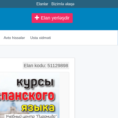
Elanlar
Bizimlə əlaqə
Elan yerləşdir
Avto hissələr
Usta xidməti
Elan kodu: 51129898