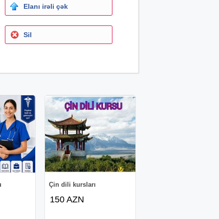
Elanı irəli çək
Sil
u
Çin dili kursları
150 AZN