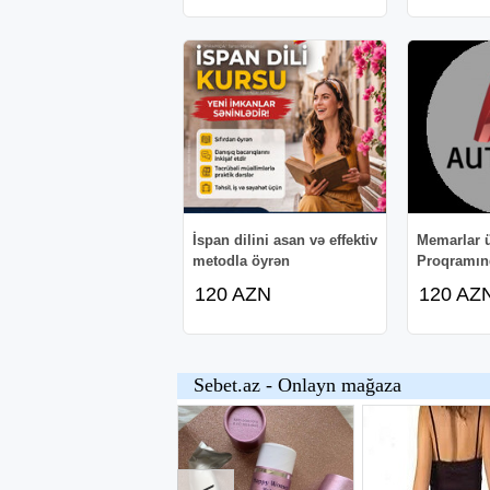
İspan dilini asan və effektiv
Memarlar 
metodla öyrən
Proqramınd
120 AZN
120 AZ