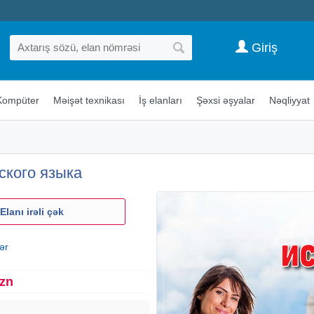
Giriş
Kompüter
Məişət texnikası
İş elanları
Şəxsi əşyalar
Nəqliyyat
ского языка
Elanı irəli çək
ər
Azn