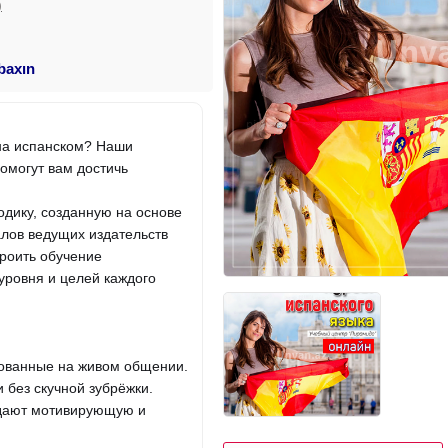
)
 baxın
 на испанском? Наши
омогут вам достичь
дику, созданную на основе
алов ведущих издательств
троить обучение
уровня и целей каждого
ованные на живом общении.
 без скучной зубрёжки.
здают мотивирующую и