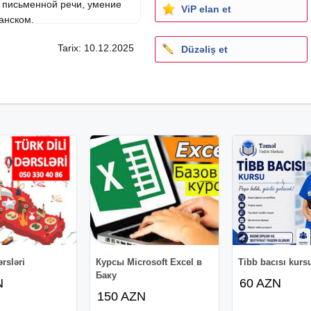
 письменной речи, умение
ViP elan et
анском.
быть эффективным и
Tarix: 10.12.2025
Düzəliş et
занятия испанского языка
ику, но и почувствовать себя
ərsləri
Курсы Microsoft Excel в
Tibb bacısı kurs
Баку
N
60 AZN
150 AZN