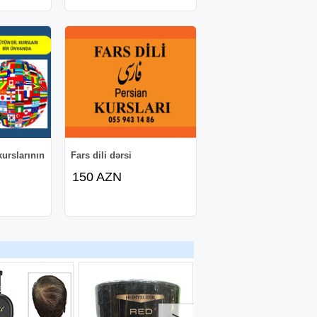
kurslarının
Fars dili dərsi
150 AZN