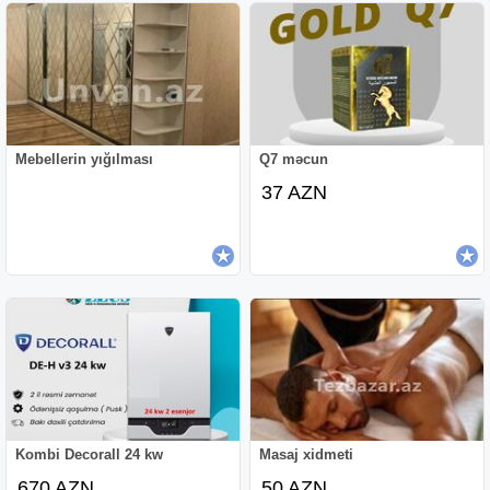
Mebellerin yığılması
Q7 məcun
37 AZN
Kombi Decorall 24 kw
Masaj xidmeti
670 AZN
50 AZN