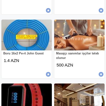
Boru 16x2 Pe-rt John Guest
Masajçı xanımlar işçilər tələb
olunur
1.4 AZN
500 AZN