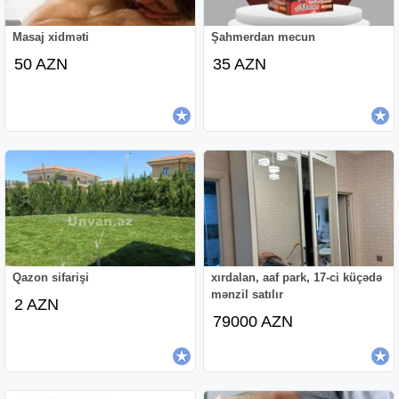
Masaj xidməti
Şahmerdan mecun
50 AZN
35 AZN
Qazon sifarişi
xırdalan, aaf park, 17-ci küçədə
mənzil satılır
2 AZN
79000 AZN