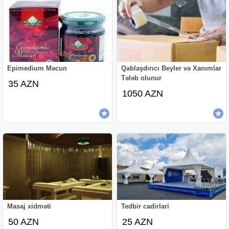
Epimedium Məcun
Qablaşdırıcı Beyler və Xanımlar
Tələb olunur
35 AZN
1050 AZN
Masaj xidməti
Tedbir cadirlari
50 AZN
25 AZN