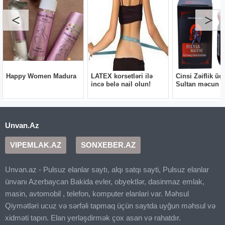
Unvan.Az
VIPEMLAK.AZ
SONXEBER.AZ
Unvan.az - Pulsuz elanlar saytı, alqı satqı sayti, Pulsuz elanlar
ünvanı Azerbaycan Bakida evler, obyektlər, dasinmaz emlak,
masin, avtomobil , telefon, komputer elanlari var. Məhsul
Qiymətləri ucuz və sərfəli tapmaq üçün saytda uyğun məhsul və
xidməti tapın. Elan yerləşdirmək çox asan və rahatdır.