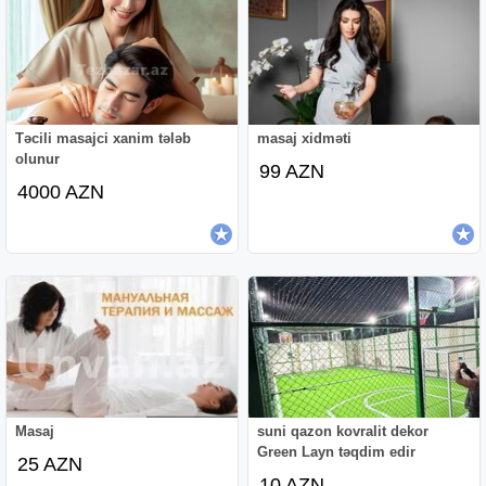
Təcili masajci xanim tələb
masaj xidməti
olunur
99 AZN
4000 AZN
Masaj
suni qazon kovralit dekor
Green Layn təqdim edir
25 AZN
10 AZN