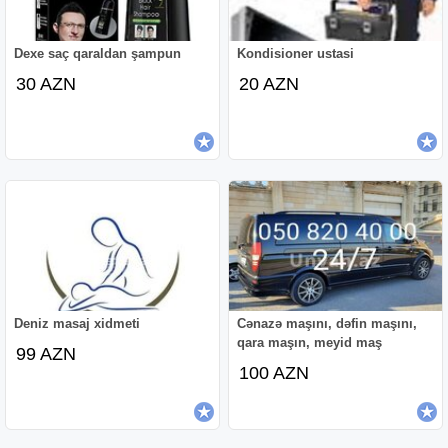
Dexe saç qaraldan şampun
Kondisioner ustasi
30 AZN
20 AZN
Deniz masaj xidmeti
Cənazə maşını, dəfin maşını,
qara maşın, meyid maş
99 AZN
100 AZN