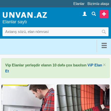
Elanlar
Bizimlə əlaqə
Elanlar saytı
×
Vip Elanlar yerləşdir elanın 10 dəfə çox baxılsın
ViP Elan
Et