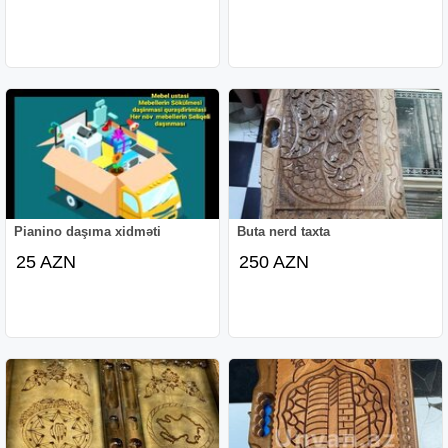
Pianino daşıma xidməti
Buta nerd taxta
25 AZN
250 AZN