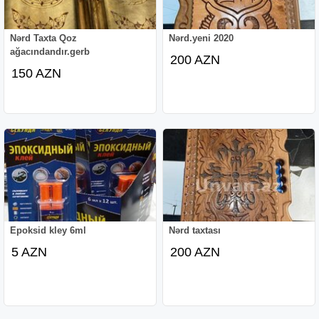
Nərd Taxta Qoz
Nərd.yeni 2020
ağacındandır.gerb
200 AZN
150 AZN
Epoksid kley 6ml
Nərd taxtası
5 AZN
200 AZN