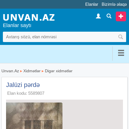
Elanlar
Bizimlə əlaqə
Elanlar saytı
Unvan.Az
▸
Xidmətlər
▸
Digər xidmətlər
Jalüzi pərdə
Elan kodu: 5589807