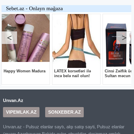
Unvan.Az
VIPEMLAK.AZ
SONXEBER.AZ
Unvan.az - Pulsuz elanlar saytı, alqı satqı sayti, Pulsuz elanlar
ünvanı Azerbaycan Bakida evler, obyektlər, dasinmaz emlak,