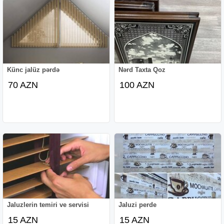
Künc jalüz pərdə
Nərd Taxta Qoz
70 AZN
100 AZN
Jaluzlerin temiri ve servisi
Jaluzi perde
15 AZN
15 AZN