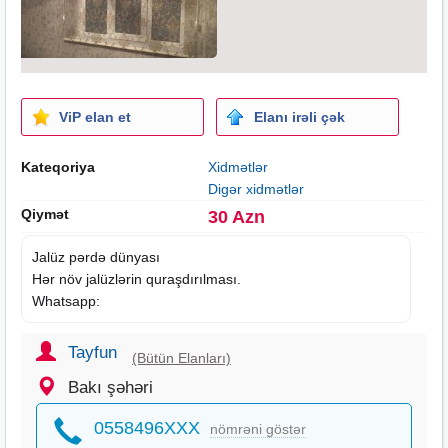
ViP elan et
Elanı irəli çək
Kateqoriya
Xidmətlər
Digər xidmətlər
Qiymət
30 Azn
Jalüz
pərdə dünyası­­­­­­
Hər növ jalüzlərin quraşdırılması.
Whatsapp:
Tayfun
(Bütün Elanları)
Bakı şəhəri
0558496XXX
nömrəni göstər