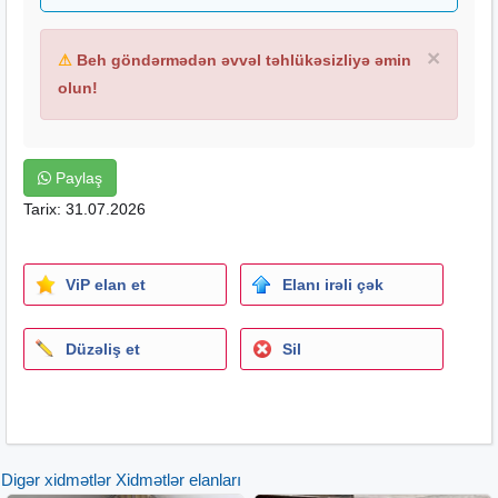
×
⚠
Beh göndərmədən əvvəl təhlükəsizliyə əmin
olun!
Paylaş
Tarix: 31.07.2026
ViP elan et
Elanı irəli çək
Düzəliş et
Sil
Digər xidmətlər Xidmətlər elanları