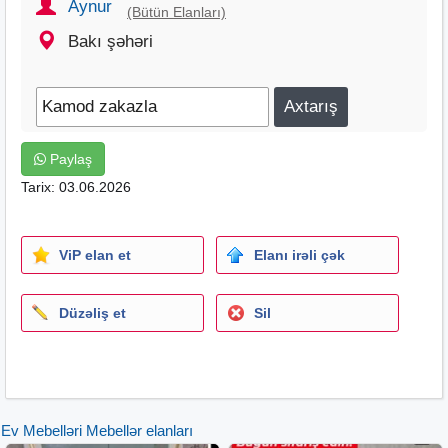
Aynur
(Bütün Elanları)
Bakı şəhəri
Paylaş
Tarix: 03.06.2026
ViP elan et
Elanı irəli çək
Düzəliş et
Sil
Ev Mebelləri Mebellər elanları