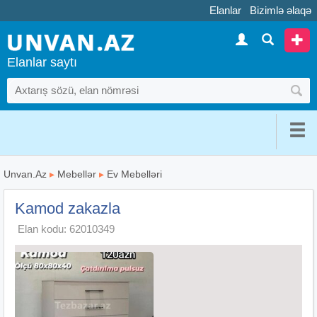
Elanlar
Bizimlə əlaqə
Elanlar saytı
Unvan.Az
▸
Mebellər
▸
Ev Mebelləri
Kamod zakazla
Elan kodu: 62010349