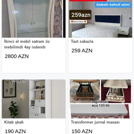
İkinci el mebil satram öz
Taxt zakazla
mebilimdi 4ay isdenib
259 AZN
2800 AZN
Kitab şkafı
Transformer jurnal masası
190 AZN
150 AZN