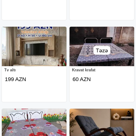
Tv altı
Kravat krafat
199 AZN
60 AZN