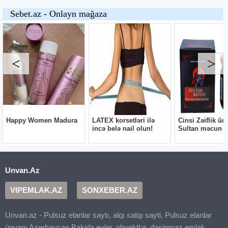
Unvan.Az
VIPEMLAK.AZ
SONXEBER.AZ
Unvan.az - Pulsuz elanlar saytı, alqı satqı sayti, Pulsuz elanlar
ünvanı Azerbaycan Bakida evler, obyektlər, dasinmaz emlak,