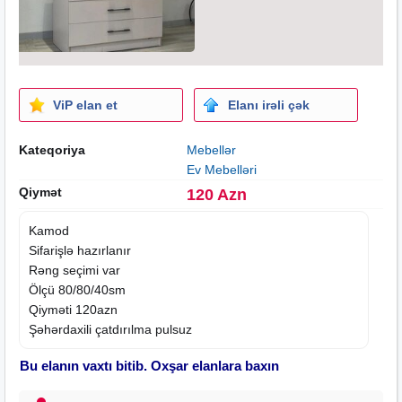
ViP elan et
Elanı irəli çək
Kateqoriya
Mebellər
Ev Mebelləri
Qiymət
120 Azn
Kamod
Sifarişlə hazırlanır
Rəng seçimi var
Ölçü 80/80/40sm
Qiyməti 120azn
Şəhərdaxili çatdırılma pulsuz
Bu elanın vaxtı bitib. Oxşar elanlara baxın