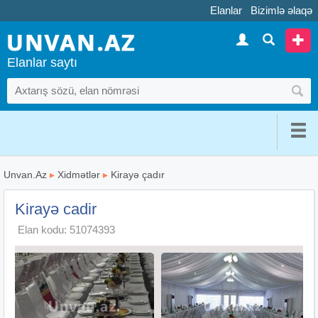
Elanlar
Bizimlə əlaqə
Elanlar saytı
Unvan.Az
▸
Xidmətlər
▸
Kirayə çadır
Kirayə cadir
Elan kodu: 51074393