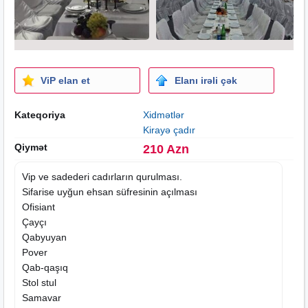
ViP elan et
Elanı irəli çək
Kateqoriya
Xidmətlər
Kirayə çadır
Qiymət
210 Azn
Vip ve sadederi cadırların qurulması.
Sifarise uyğun ehsan süfresinin açılması
Ofisiant
Çayçı
Qabyuyan
Pover
Qab-qaşıq
Stol stul
Samavar