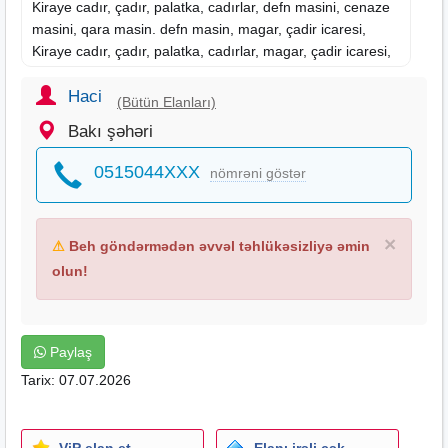
Kiraye
cadır, çadır, palatka, cadırlar, defn
masini
, cenaze
masini, qara masin. defn masin, magar, çadir icaresi,
Kiraye cadır, çadır, palatka, cadırlar, magar, çadir icaresi,
Kiraye cadır, çadır, palatka, cadırlar, magar, çadir icaresi,
stol-stul kirayesi, stol , stul, stol kirayesi, stol icaresi, stul
Haci
(Bütün Elanları)
kirayesi , stul icaresi, stol stul kirayesi, stol stul icaresi,
Bakı şəhəri
qab, qab qasiq, qab qasiğ, qab kirayesi, qab icaresi, qab
qasiğ kirayesi , qab qasiğ icaresi, q
0515044XXX
nömrəni göstər
×
⚠
Beh göndərmədən əvvəl təhlükəsizliyə əmin
olun!
Paylaş
Tarix: 07.07.2026
ViP elan et
Elanı irəli çək