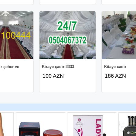
ır şeher ve
Kiraye çadır 3333
Kitaye cadir
100 AZN
186 AZN