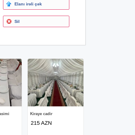
Elanı irəli çək
Sil
asimi
Kiraye cadir
215 AZN