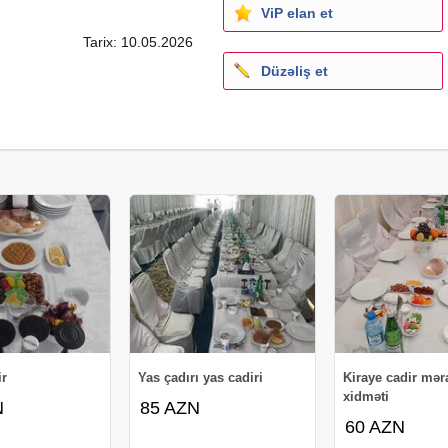
ViP elan et
Tarix: 10.05.2026
Düzəliş et
ir
Yas çadırı yas cadiri
Kiraye cadir mər
xidməti
N
85 AZN
60 AZN