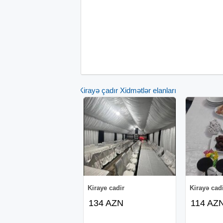
Kirayə çadır Xidmətlər elanları
Kiraye cadir
Kirayə cad
134 AZN
114 AZ