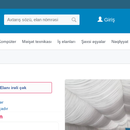
Giriş
Kompüter
Məişət texnikası
İş elanları
Şəxsi əşyalar
Nəqliyyat
Elanı irəli çək
ər
çadır
n