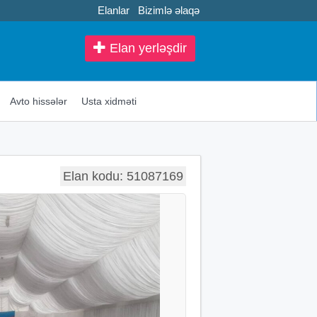
Elanlar
Bizimlə əlaqə
Elan yerləşdir
Avto hissələr
Usta xidməti
Elan kodu: 51087169