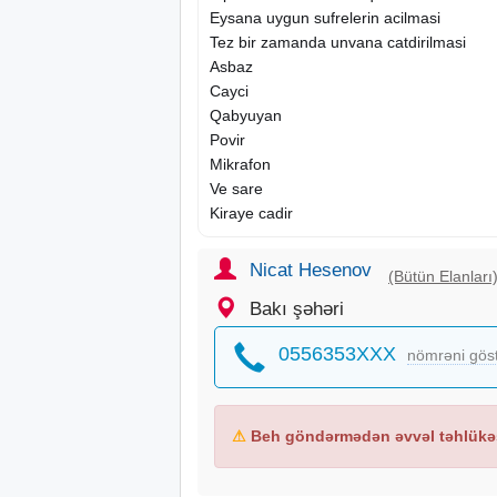
Eysana uygun sufrelerin acilmasi
Tez bir zamanda unvana catdirilmasi
Asbaz
Cayci
Qabyuyan
Povir
Mikrafon
Ve sare
Kiraye
cadir
Nicat Hesenov
(Bütün Elanları
Bakı şəhəri
0556353XXX
nömrəni gös
⚠
Beh göndərmədən əvvəl təhlükəs