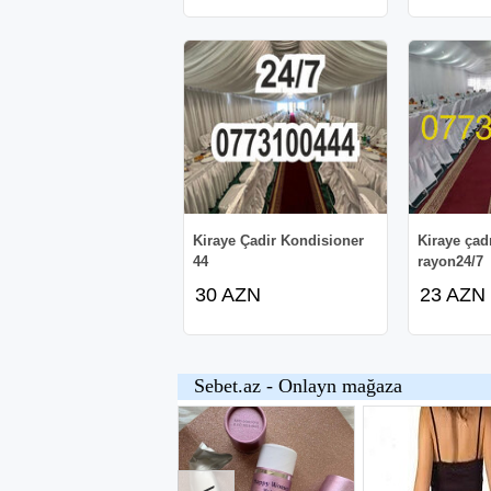
Kiraye Çadir Kondisioner
Kiraye çad
44
rayon24/7
30 AZN
23 AZN