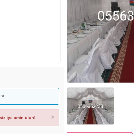
)
tər
×
izliyə əmin olun!