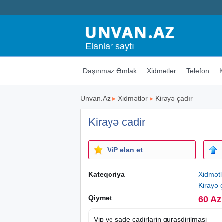
Elanlar saytı
Daşınmaz Əmlak
Xidmətlər
Telefon
Unvan.Az
▸
Xidmətlər
▸
Kirayə çadır
Kirayə cadir
ViP elan et
Kateqoriya
Xidmətl
Kirayə 
Qiymət
60 Az
Vip ve sade cadirlarin qurasdirilmasi