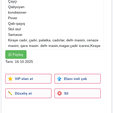
Çayçı
Qabyuyan
kondisioner
Pover
Qab-qaşıq
Stol stul
Samavar
Kiraye
cadır, çadır, palatka, cadırlar, defn
masini
, cenaze
masini, qara masin. defn masin,magar,çadir icaresi,Kiraye
cadır, çadır, palatka, cadırlar, magar,çadir icaresi,Kiraye
Paylaş
cadır, çadır, palatka, cadırlar, magar,çadir icaresi, stol-stul
Tarix: 16.10.2025
kirayesi, stol , stul, stol kirayesi, stol icaresi, stul kirayesi ,
stul icaresi, stol stul kirayesi, stol stul icaresi, qab, qab
qasiq, qab qasiğ, qab kirayesi, qab icaresi, qab qasiğ
ViP elan et
Elanı irəli çək
kirayesi , qab qasiğ icaresi, qab qasiq kirayesi,kansaner,
kandisioner, kondısıoner
Düzəliş et
Sil