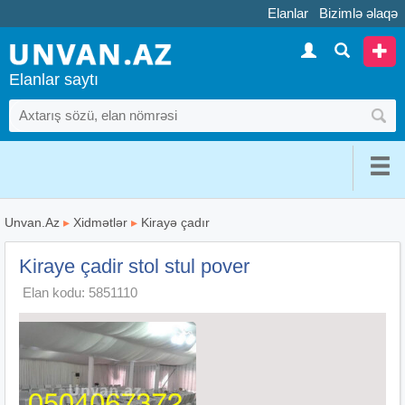
Elanlar
Bizimlə əlaqə
Elanlar saytı
Unvan.Az
▸
Xidmətlər
▸
Kirayə çadır
Kiraye çadir stol stul pover
Elan kodu: 5851110