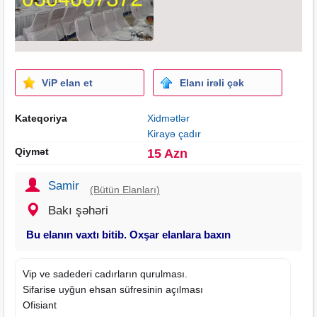
ViP elan et
Elanı irəli çək
Kateqoriya
Xidmətlər
Kirayə çadır
Qiymət
15 Azn
Samir
(Bütün Elanları)
Bakı şəhəri
Bu elanın vaxtı bitib. Oxşar elanlara baxın
Vip ve sadederi cadırların qurulması.
Sifarise uyğun ehsan süfresinin açılması
Ofisiant