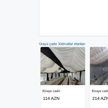
Kirayə çadır Xidmətlər elanları
Kiraye cadir
Kiraye cad
114 AZN
214 AZ