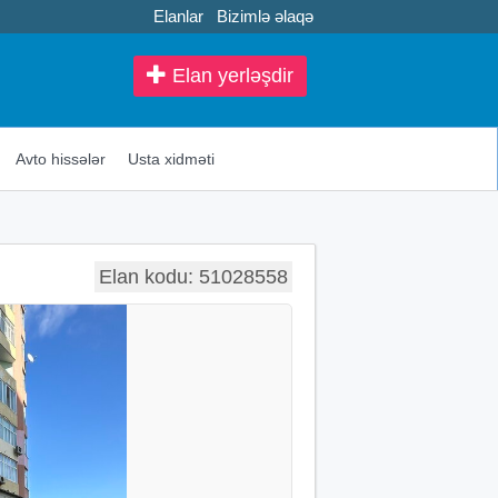
Elanlar
Bizimlə əlaqə
Elan yerləşdir
Avto hissələr
Usta xidməti
Elan kodu: 51028558