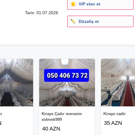
ViP elan et
Tarix: 01.07.2026
Düzəliş et
ir
Kiraye Çadır merasim
Kiraye cadir
xidmeti999
N
35 AZN
40 AZN