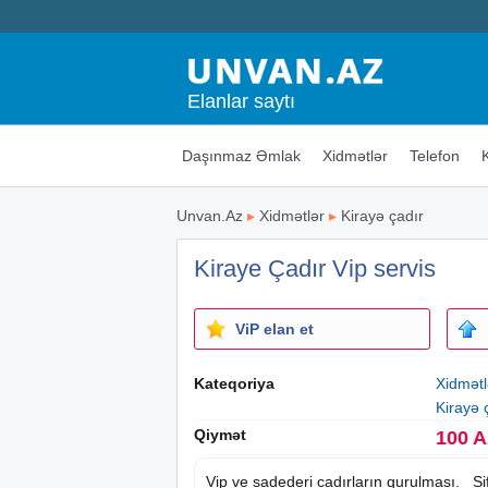
Elanlar saytı
Daşınmaz Əmlak
Xidmətlər
Telefon
Unvan.Az
▸
Xidmətlər
▸
Kirayə çadır
Kiraye Çadır Vip servis
ViP elan et
Kateqoriya
Xidmətl
Kirayə 
Qiymət
100 
Vip ve sadederi cadırların qurulması. Si