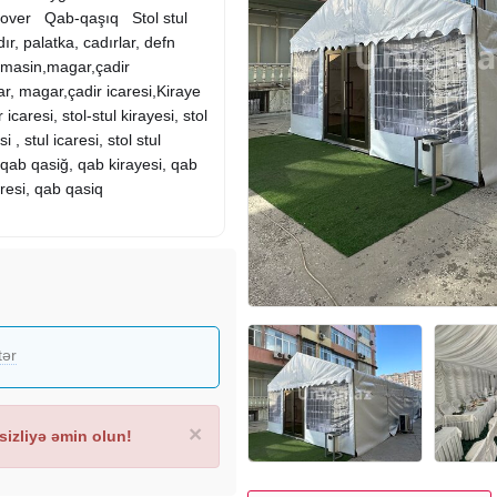
over Qab-qaşıq Stol stul
ır, palatka, cadırlar, defn
 masin,magar,çadir
lar, magar,çadir icaresi,Kiraye
icaresi, stol-stul kirayesi, stol
si , stul icaresi, stol stul
, qab qasiğ, qab kirayesi, qab
aresi, qab qasiq
tər
×
izliyə əmin olun!