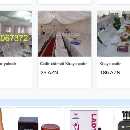
ır yuksek
Cadir xidməti Kirayə çadır
Kitaye cadir
25 AZN
186 AZN