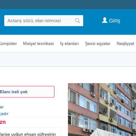
Giriş
Kompüter
Məişət texnikası
İş elanları
Şəxsi əşyalar
Nəqliyyat
Elanı irəli çək
ər
çadır
Azn
farise uyğun ehsan süfresinin