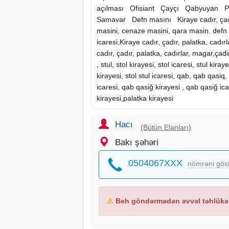
açılması Ofisiant Çayçı Qabyuyan P
Samavar Defn masını
Kiraye
cadır, çad
masini
, cenaze masini, qara masin. defn
icaresi,Kiraye cadır, çadır, palatka, cadır
cadır, çadır, palatka, cadırlar, magar,çadir 
, stul, stol kirayesi, stol icaresi, stul kiraye
kirayesi, stol stul icaresi, qab, qab qasiq
icaresi, qab qasiğ kirayesi , qab qasiğ ic
kirayesi,palatka kirayesi
Hacı
(Bütün Elanları)
Bakı şəhəri
0504067XXX
nömrəni gös
⚠
Beh göndərmədən əvvəl təhlükəs