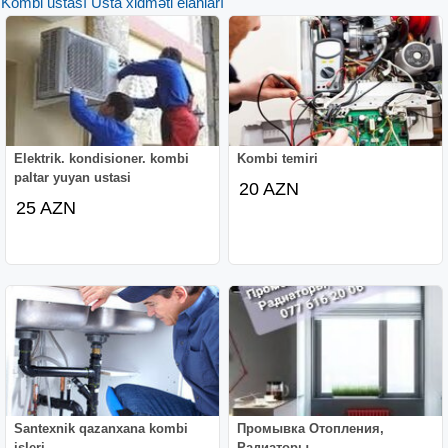
Kombi ustası Usta xidməti elanları
Elektrik. kondisioner. kombi
Kombi temiri
paltar yuyan ustasi
20 AZN
25 AZN
Santexnik qazanxana kombi
Промывка Отопления,
isleri
Радиаторы