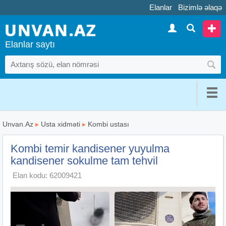
Elanlar
Bizimlə əlaqə
Elanlar saytı
Unvan.Az
▸
Usta xidməti
▸
Kombi ustası
Kombi temir kandisener yuyulma
kandisener sokulme tam tehvil
Elan kodu: 62009421