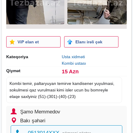
ViP elan et
Elanı irəli çək
Kateqoriya
Usta xidməti
Kombi ustası
Qiymət
15 Azn
Kombi temir, paltaryuyan temirve kandisener yuyulmasi,
sokulmesi qaz vurulmasi kimi isler ucun bu bomreyle
elaqe saxlyiniz (51)-(301)-(40)-(23)
Şamo Memmedov
Bakı şəhəri
0513014XXX
nömrəni göstər