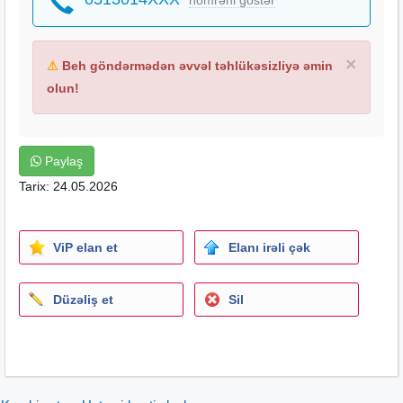
×
⚠
Beh göndərmədən əvvəl təhlükəsizliyə əmin
olun!
Paylaş
Tarix: 24.05.2026
ViP elan et
Elanı irəli çək
Düzəliş et
Sil