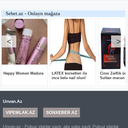
Unvan.Az
VIPEMLAK.AZ
SONXEBER.AZ
Unvan.az - Pulsuz elanlar saytı, alqı satqı sayti, Pulsuz elanlar