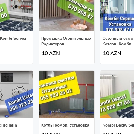
Kombi Servisi
Промывка Отопительных
Сезонный осмо
Радиаторов
Котлов, Комби
10 AZN
10 AZN
iricilarin
Котлы,Комби. Установка
Kombi Baxiw Ser