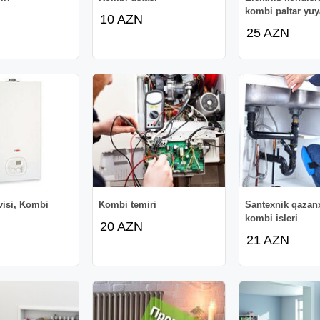
kombi paltar yuy
10 AZN
25 AZN
visi, Kombi
Kombi temiri
Santexnik qazan
kombi isleri
20 AZN
21 AZN