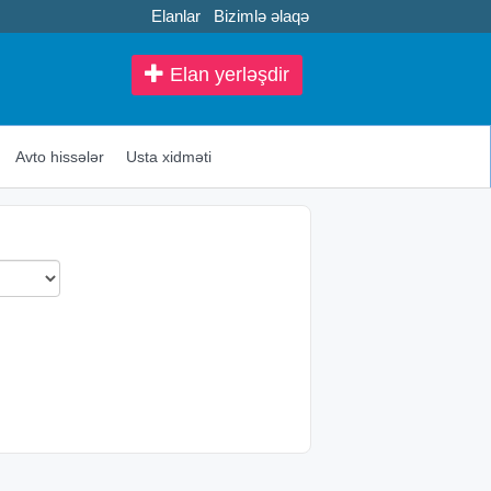
Elanlar
Bizimlə əlaqə
Elan yerləşdir
Avto hissələr
Usta xidməti