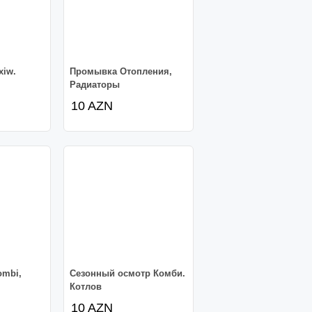
xiw.
Промывка Отопления,
Радиаторы
10 AZN
ombi,
Сезонный осмотр Комби.
Котлов
10 AZN