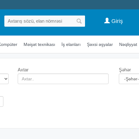
Giriş
Kompüter
Məişət texnikası
İş elanları
Şəxsi əşyalar
Nəqliyyat
Axtar
Şəhər