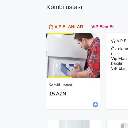
Kombi ustası
ViP ELANLAR
ViP Elan Et
ViP E
Öz elanı
et.
Vip Elan
baxılır
ViP Elan 
Kombi ustası
15 AZN