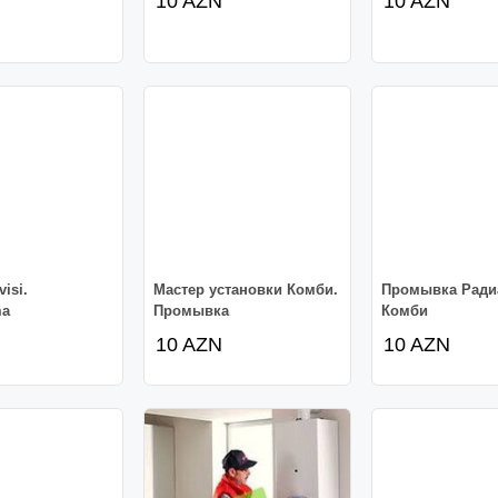
10 AZN
10 AZN
isi.
Мастер установки Комби.
Промывка Ради
ma
Промывка
Комби
10 AZN
10 AZN