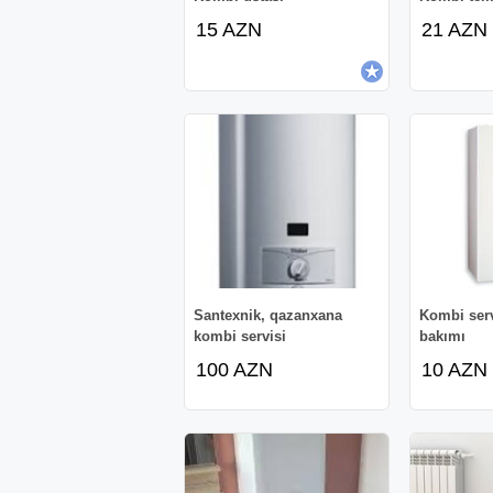
15 AZN
21 AZN
Santexnik, qazanxana
Kombi ser
kombi servisi
bakımı
100 AZN
10 AZN