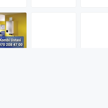
 Texniki Servisi
Комби Установка Сервис.
Газовые Котлы,
Ремонт
Установка
10 AZN
10 AZN