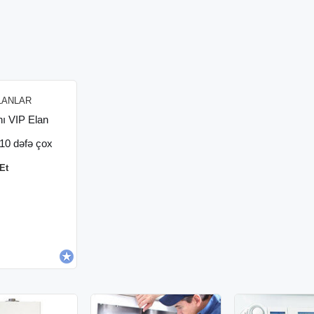
LANLAR
nı VIP Elan
 10 dəfə çox
Et