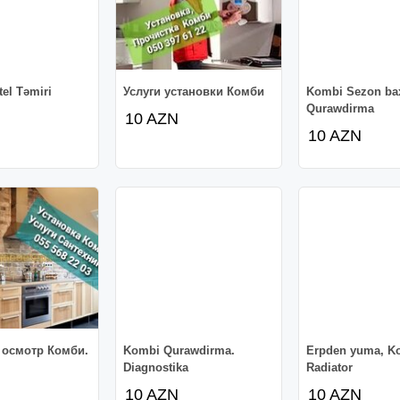
el Təmiri
Услуги установки Комби
Kombi Sezon ba
Qurawdirma
10 AZN
10 AZN
 осмотр Комби.
Kombi Qurawdirma.
Erpden yuma, K
Diagnostika
Radiator
10 AZN
10 AZN