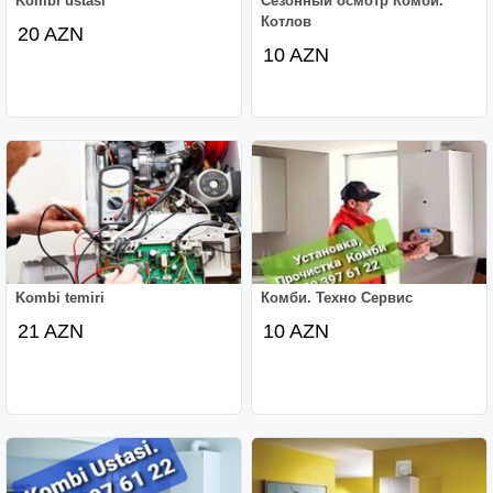
Kombi ustası
Сезонный осмотр Комби.
Котлов
20 AZN
10 AZN
Kombi temiri
Комби. Техно Сервис
21 AZN
10 AZN