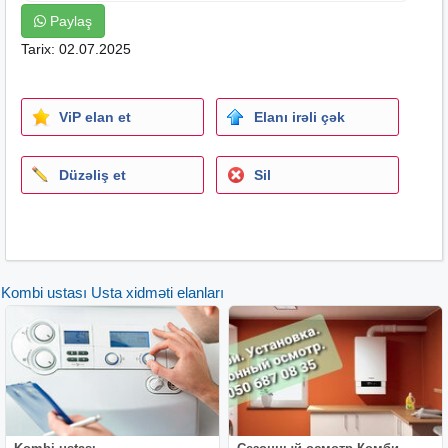
Paylaş
Tarix: 02.07.2025
ViP elan et
Elanı irəli çək
Düzəliş et
Sil
Kombi ustası Usta xidməti elanları