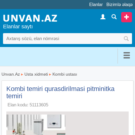
Elanlar
Bizimlə əlaqə
Elanlar saytı
Unvan.Az
▸
Usta xidməti
▸
Kombi ustası
Kombi temiri qurasdirilmasi pitminitka
temiri
Elan kodu: 51113605