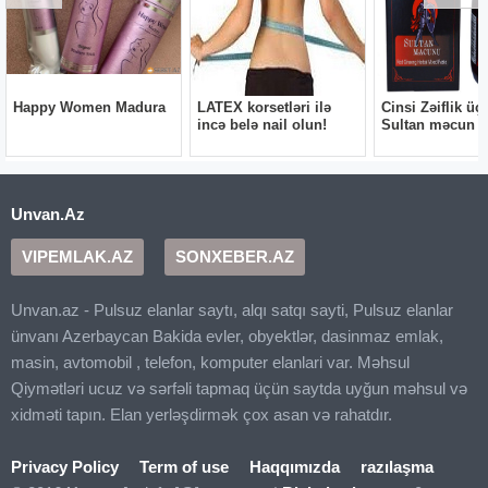
Unvan.Az
VIPEMLAK.AZ
SONXEBER.AZ
Unvan.az - Pulsuz elanlar saytı, alqı satqı sayti, Pulsuz elanlar
ünvanı Azerbaycan Bakida evler, obyektlər, dasinmaz emlak,
masin, avtomobil , telefon, komputer elanlari var. Məhsul
Qiymətləri ucuz və sərfəli tapmaq üçün saytda uyğun məhsul və
xidməti tapın. Elan yerləşdirmək çox asan və rahatdır.
Privacy Policy
Term of use
Haqqımızda
razılaşma