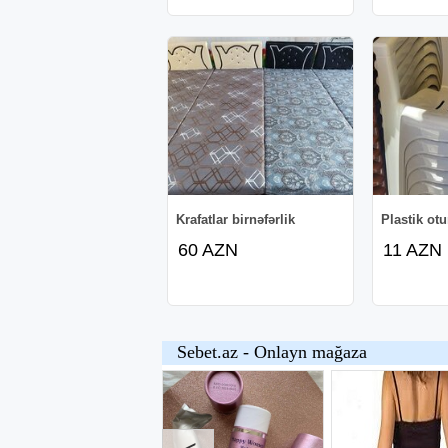
Krafatlar birnəfərlik
Plastik ot
60 AZN
11 AZN