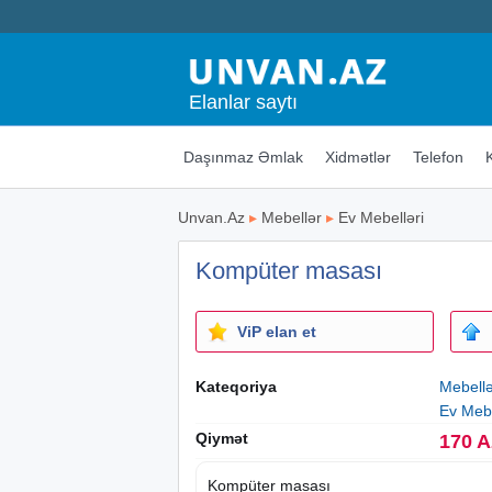
Elanlar saytı
Daşınmaz Əmlak
Xidmətlər
Telefon
Unvan.Az
▸
Mebellər
▸
Ev Mebelləri
Kompüter masası
ViP elan et
Kateqoriya
Mebell
Ev Mebe
Qiymət
170 
Kompüter masası