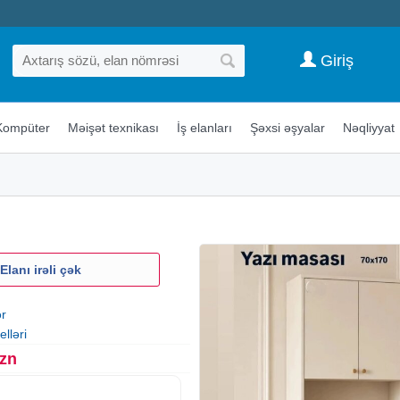
Giriş
Kompüter
Məişət texnikası
İş elanları
Şəxsi əşyalar
Nəqliyyat
Elanı irəli çək
ər
lləri
Azn