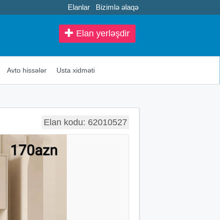
Elanlar
Bizimlə əlaqə
Elan yerləşdir
Avto hissələr
Usta xidməti
Elan kodu: 62010527