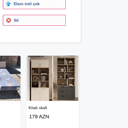
Elanı irəli çək
Sil
Kitab skafi
179 AZN