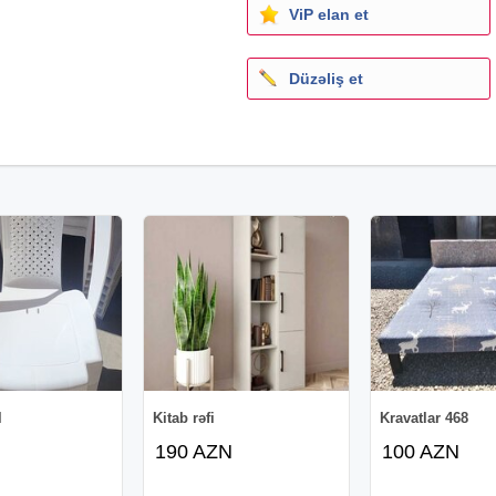
ViP elan et
Düzəliş et
l
Kitab rəfi
Kravatlar 468
190 AZN
100 AZN