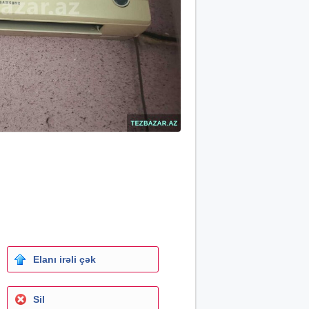
Elanı irəli çək
Sil