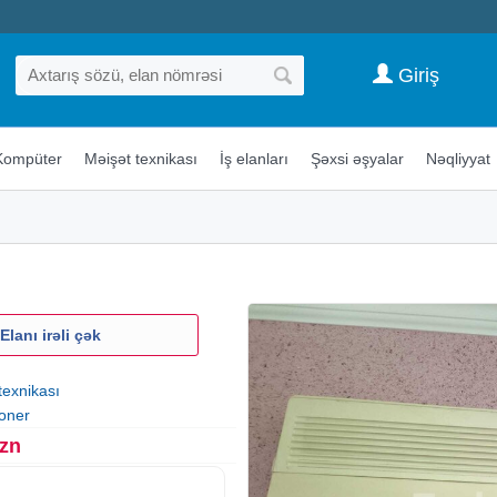
Giriş
Kompüter
Məişət texnikası
İş elanları
Şəxsi əşyalar
Nəqliyyat
Elanı irəli çək
texnikası
oner
Azn