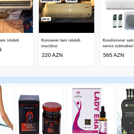
am islekdi
Konsaner tam islekdi
Kondisioner satı
mucibisi
servis xidmətləri
N
220 AZN
565 AZN