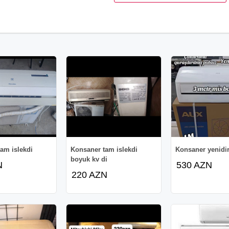
am islekdi
Konsaner tam islekdi
Konsaner yenidi
boyuk kv di
N
530 AZN
220 AZN