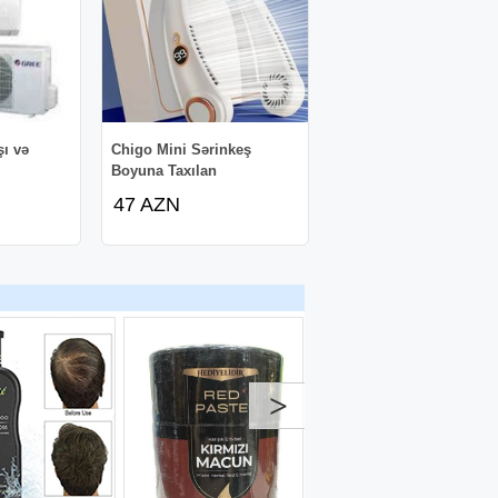
şı və
Chigo Mini Sərinkeş
Boyuna Taxılan
47 AZN