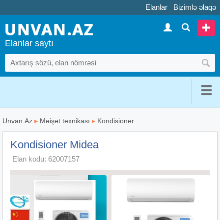
Elanlar
Bizimlə əlaqə
Elanlar saytı
Unvan.Az
▸
Məişət texnikası
▸
Kondisioner
Kondisioner Midea
Elan kodu: 62007157