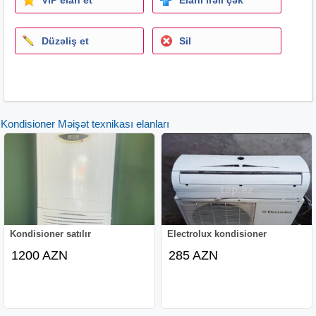
immergas immergaz imergas imergaz emergas emergaz
emerigas emerigaz imirgas imirgaz imerigas imerigaz
Düzəliş et
Sil
naviyen navyen navien
vanvard vanivard vanward
konbi kombi
Kondisioner Məişət texnikası elanları
Kondisioner satılır
Electrolux kondisioner
1200 AZN
285 AZN