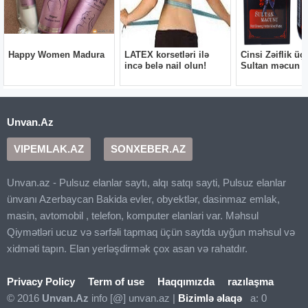
Unvan.Az
VIPEMLAK.AZ
SONXEBER.AZ
Unvan.az - Pulsuz elanlar saytı, alqı satqı sayti, Pulsuz elanlar
ünvanı Azerbaycan Bakida evler, obyektlər, dasinmaz emlak,
masin, avtomobil , telefon, komputer elanlari var. Məhsul
Qiymətləri ucuz və sərfəli tapmaq üçün saytda uyğun məhsul və
xidməti tapın. Elan yerləşdirmək çox asan və rahatdır.
Privacy Policy
Term of use
Haqqımızda
razılaşma
© 2016
Unvan.Az
info [@] unvan.az |
Bizimlə əlaqə
a: 0