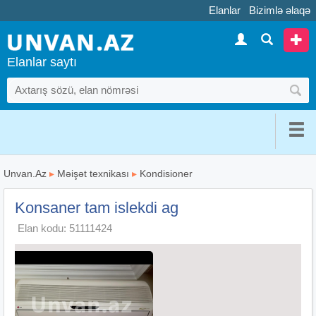
Elanlar
Bizimlə əlaqə
Elanlar saytı
Unvan.Az
▸
Məişət texnikası
▸
Kondisioner
Konsaner tam islekdi ag
Elan kodu: 51111424