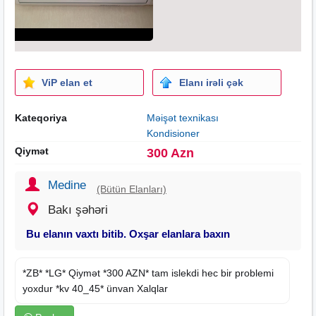
ViP elan et
Elanı irəli çək
Kateqoriya
Məişət texnikası
Kondisioner
Qiymət
300 Azn
Medine
(Bütün Elanları)
Bakı şəhəri
Bu elanın vaxtı bitib. Oxşar elanlara baxın
*ZB* *LG* Qiymət *300 AZN* tam islekdi hec bir problemi
yoxdur *kv 40_45* ünvan Xalqlar