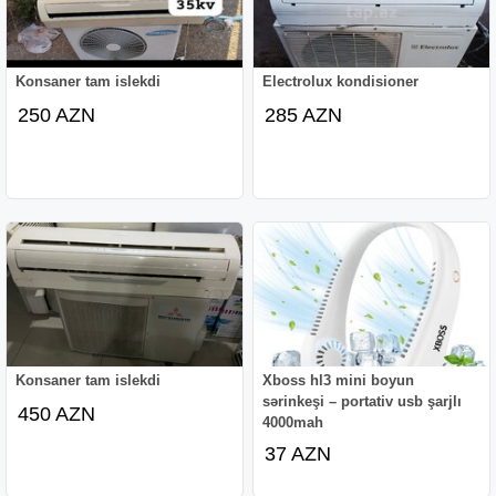
Konsaner tam islekdi
Electrolux kondisioner
250 AZN
285 AZN
Konsaner tam islekdi
Xboss hl3 mini boyun
sərinkeşi – portativ usb şarjlı
450 AZN
4000mah
37 AZN