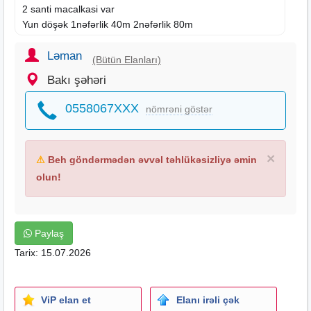
2 santi macalkasi var
Yun döşək 1nəfərlik 40m 2nəfərlik 80m
Catdrilma var munasib qymete
Əlaqə Zəng::Və::Whatsapp
Ləman
(Bütün Elanları)
İSDFADƏÇİNİN ELANLARİNDA
Bakı şəhəri
Çarpayilar
0558067XXX
nömrəni göstər
×
⚠
Beh göndərmədən əvvəl təhlükəsizliyə əmin
olun!
Paylaş
Tarix: 15.07.2026
ViP elan et
Elanı irəli çək