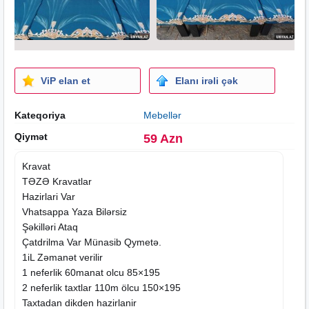
ViP elan et
Elanı irəli çək
Kateqoriya
Mebellər
Qiymət
59 Azn
Kravat
TƏZƏ Kravatlar
Hazirlari Var
Vhatsappa Yaza Bilərsiz
Şəkilləri Ataq
Çatdrilma Var Münasib Qymetə.
1iL Zəmanət verilir
1 neferlik 60manat olcu 85×195
2 neferlik taxtlar 110m ölcu 150×195
Taxtadan dikden hazirlanir