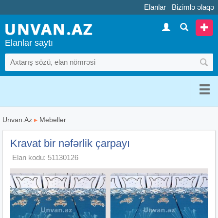
Elanlar
Bizimlə əlaqə
Elanlar saytı
Unvan.Az
▸
Mebellər
Kravat bir nəfərlik çarpayı
Elan kodu: 51130126