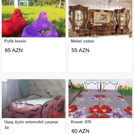
Pufik kreslo
Mebel ustası
85 AZN
55 AZN
Uşaq üçün avtomobil çarpayı
Kravat -076
3d
60 AZN