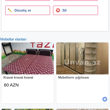
Düzəliş et
Sil
Mebellər elanları
Kravat kravat kravat
Mebellerin yığılması
60 AZN