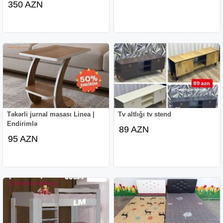
350 AZN
Təkərli jurnal masası Linea |
Tv altlığı tv stend
Endirimlə
89 AZN
95 AZN