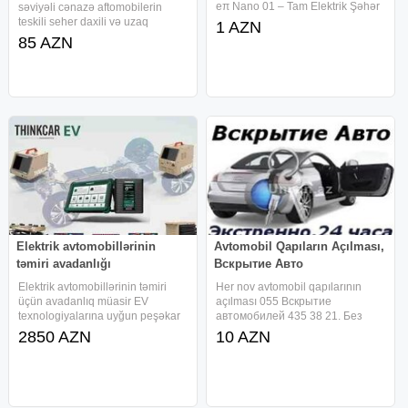
eπ Nano 01 – Tam Elektrik Şəhər
səviyəli cənazə aftomobilerin
Avtomobili Marka: Dongfeng eπ
teskili seher daxili və uzaq
1 AZN
Model: Nano 01 Mühərrik: Elektrik
rayonlara aparmaq xidməti tabut
85 AZN
(EV) Yürüş məsafəsi: 330 – 430
və mafə olkəmizdən kanara
km � Sürət: max ~140 km/saat �
aparmaq ucun sink quroblarin
teskili (24) saat xidmət defn
avtomobil
Elektrik avtomobillərinin
Avtomobil Qapıların Açılması,
təmiri avadanlığı
Вскрытие Авто
Elektrik avtomobillərinin təmiri
Her nov avtomobil qapılarının
üçün avadanlıq müasir EV
açılması 055 Вскрытие
texnologiyalarına uyğun peşəkar
автомобилей 435 38 21. Без
diaqnostika və servis işləri üçün
повреждений и царапин
2850 AZN
10 AZN
təqdim olunur. Bu avadanlıqlar
Работаем кругло суточно
yüksək gərginlik sistemlərinin
xidməti və batareya modullarının