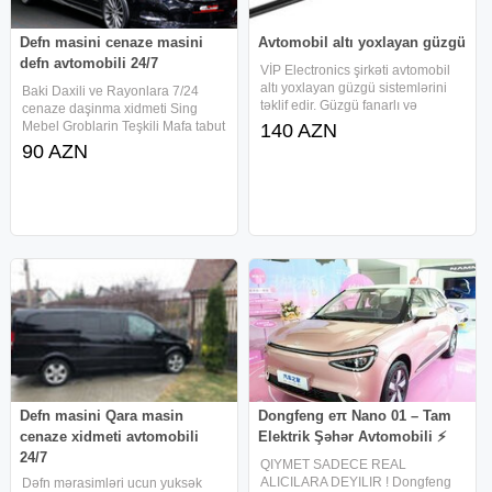
Defn masini cenaze masini
Avtomobil altı yoxlayan güzgü
defn avtomobili 24/7
VİP Electronics şirkəti avtomobil
altı yoxlayan güzgü sistemlərini
Baki Daxili ve Rayonlara 7/24
təklif edir. Güzgü fanarlı və
cenaze daşinma xidmeti Sing
paslanmaz materialdandır.
Mebel Groblarin Teşkili Mafa tabut
140 AZN
Avtomobil altı yoxlayan güzgü
Dəfn mərasimləri ucun yuksək
90 AZN
səviyəli cənazə aftomobilerin
teskili seher daxili və uzaq
rayonlara aparmaq xidməti tabut
və
Defn masini Qara masin
Dongfeng eπ Nano 01 – Tam
cenaze xidmeti avtomobili
Elektrik Şəhər Avtomobili ⚡
24/7
QIYMET SADECE REAL
ALICILARA DEYILIR ! Dongfeng
Dəfn mərasimləri ucun yuksək