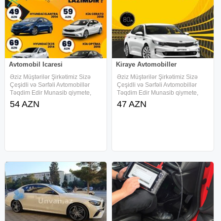
Avtomobil Icaresi
Kiraye Avtomobiller
Əziz Müştərilər Şirkətimiz Sizə
Əziz Müştərilər Şirkətimiz Sizə
Çeşidli və Sərfəli Avtomobillər
Çeşidli və Sərfəli Avtomobillər
Təqdim Edir Munasib qiymete,
Təqdim Edir Munasib qiymete,
endirimlerle icareye masin teklif
endirimlerle icareye masin teklif
54 AZN
47 AZN
edirik 7/24 icare imkani, Depozit
edirik 7/24 icare imkani, Depozit
yoxdur, 15 deqiqe erzinde
yoxdur, 15 deqiqe erzinde
senedlesme, en ucuz qiymetler
senedlesme, en ucuz qiymetler.