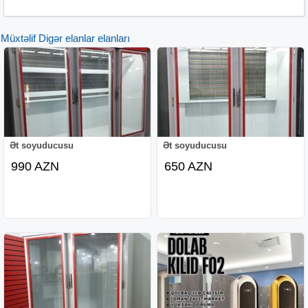
Müxtəlif Digər elanlar elanları
Ət soyuducusu
Ət soyuducusu
990 AZN
650 AZN