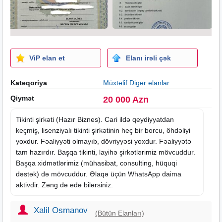
ViP elan et
Elanı irəli çək
Kateqoriya
Müxtəlif Digər elanlar
Qiymət
20 000 Azn
Tikinti şirkəti (Hazır
Biznes
). Cari ildə qeydiyyatdan
keçmiş, lisenziyalı tikinti şirkətinin heç bir borcu, öhdəliyi
yoxdur. Fəaliyyəti olmayıb, dövriyyəsi yoxdur. Fəaliyyətə
tam hazırdır. Başqa tikinti, layihə şirkətlərimiz mövcuddur.
Başqa xidmətlərimiz (mühasibat, consulting, hüquqi
dəstək) də mövcuddur. Əlaqə üçün WhatsApp daima
aktivdir. Zəng də edə bilərsiniz.
Xalil Osmanov
(Bütün Elanları)