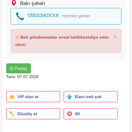
Bakı şəhəri
0503340XXX
nömrəni göstər
×
⚠
Beh göndərmədən əvvəl təhlükəsizliyə əmin
olun!
Paylaş
Tarix: 07.07.2026
ViP elan et
Elanı irəli çək
Düzəliş et
Sil