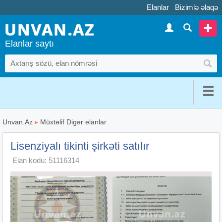
Elanlar
Bizimlə əlaqə
Elanlar saytı
Unvan.Az
▸
Müxtəlif Digər elanlar
Lisenziyalı tikinti şirkəti satılır
Elan kodu: 51116314