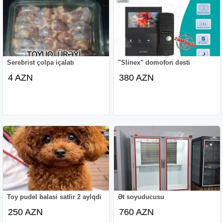
Serebrist çolpa içalatı
"Slinex" domofon dəsti
4 AZN
380 AZN
Toy pudel balasi satlir 2 aylqdi
Ət soyuducusu
250 AZN
760 AZN