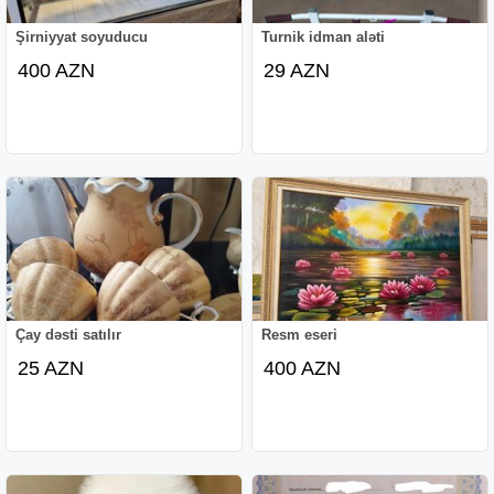
Şirniyyat soyuducu
Turnik idman aləti
400 AZN
29 AZN
Çay dəsti satılır
Resm eseri
25 AZN
400 AZN