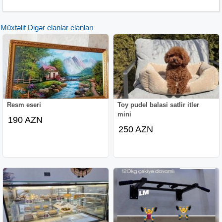
Müxtəlif Digər elanlar elanları
Resm eseri
Toy pudel balasi satlir itler
mini
190 AZN
250 AZN