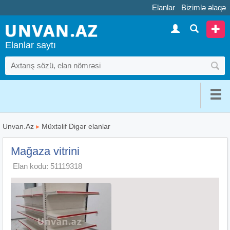
Elanlar
Bizimlə əlaqə
Elanlar saytı
Unvan.Az
▸
Müxtəlif Digər elanlar
Mağaza vitrini
Elan kodu: 51119318