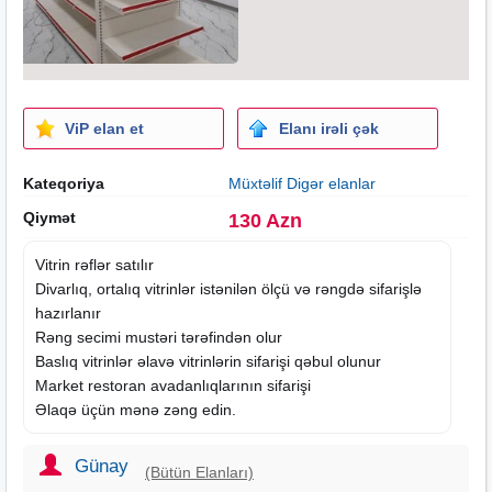
ViP elan et
Elanı irəli çək
Kateqoriya
Müxtəlif Digər elanlar
Qiymət
130 Azn
Vitrin rəflər satılır
Divarlıq, ortalıq vitrinlər istənilən ölçü və rəngdə sifarişlə
hazırlanır
Rəng secimi mustəri tərəfindən olur
Baslıq vitrinlər əlavə vitrinlərin sifarişi qəbul olunur
Market restoran avadanlıqlarının sifarişi
Əlaqə üçün mənə zəng edin.
Günay
(Bütün Elanları)