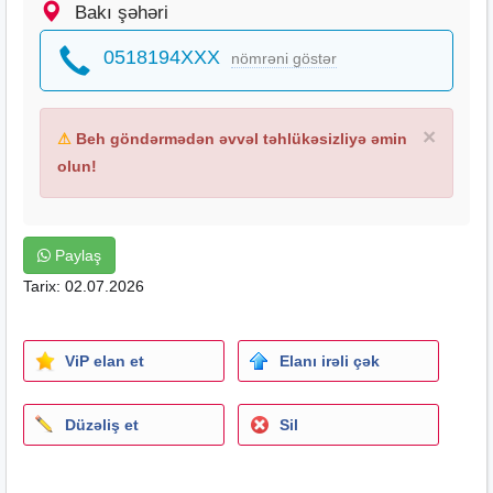
Bakı şəhəri
0518194XXX
nömrəni göstər
×
⚠
Beh göndərmədən əvvəl təhlükəsizliyə əmin
olun!
Paylaş
Tarix: 02.07.2026
ViP elan et
Elanı irəli çək
Düzəliş et
Sil