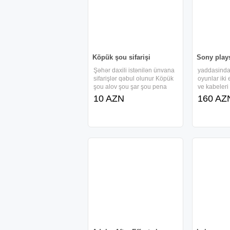
Köpük şou sifarişi
Sony plays
Şəhər daxili istənilən ünvana
yaddasinda
sifarişlər qəbul olunur Köpük
oyunlar iki 
şou alov şou şar şou pena
ve kabeleri 
şou və bütün növ uşaq
preblemi yo
10 AZN
160 AZ
əyləncə şouları Animatorların
veziyyetded
əyləncəli oyunları klounların
rəksi və cizgi filmi
personajlarının hədiyyə