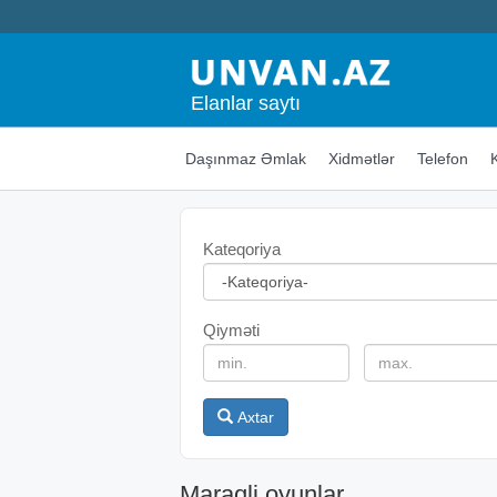
Elanlar saytı
Daşınmaz Əmlak
Xidmətlər
Telefon
Kateqoriya
Qiyməti
Axtar
Maraqli oyunlar