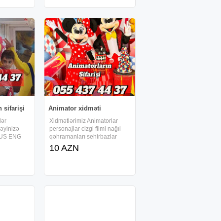
zma qeti
çəhrayı variantlar - Ekran: 2.4
zi
düymlük rəngli ekran
 sifarişi
Animator xidməti
lər
Xidmətlərimiz Animatorlar
təyinizə
personajlar cizgi filmi nağıl
RUS ENG
qəhramanları sehirbazlar
aktyorlar
şaxta baba qar qızı köpük şou
10 AZN
ral
pena şou şar şou alov şou
yiş olunur
popit şou tap şou klounlar hər
klounlar
yaşa uyğun əyləncəli oyunlar
lmi və nağıl
spiderman dəmir adam