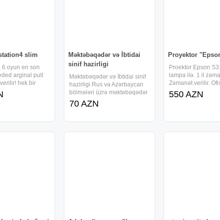
tation4 slim
Məktəbəqədər və İbtidai
Proyektor "Epso
sinif hazirligi
 6 oyun en son
Proektor Epson S3
eded arginal pult
lampa ilə. 1 il zəm
Məktəbəqədər və İbtidai sinif
verilir! hek bir
Zəmanət verilir. Ofi
hazirligi Rus və Azərbaycan
xdur. ideal
video , cinema ,ka
bölmələri üzrə məktəbəqədər
N
550 AZN
ir!
oyunlar üçün ideal
və ibtidai sinif hazırlığı
70 AZN
Qaranliğa ehtiyac
Uşaqların məktəbəqədər
İşiqli otaqda cox ya
hazırlığı: Riyazi rəqəmlərlə
göstərir. 3200 ansi
tanışlıq Əlifba - yazı
vərdişlərinin