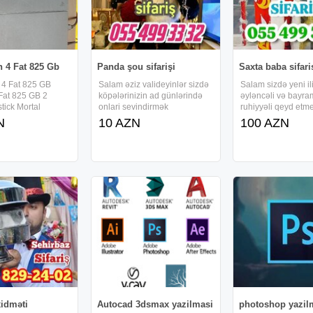
n 4 Fat 825 Gb
Panda şou sifarişi
Saxta baba sifari
 4 Fat 825 GB
Salam əziz valideyinlər sizdə
Salam sizdə yeni ili
 Fat 825 GB 2
köpələrinizin ad günlərində
əyləncəli və bayra
stick Mortal
onlari sevindirmək
ruhiyyəli qeyd etm
 FC25, Rocket
istəyirsinizsə sadəcə zəng
istəyirsinizsə sad
N
10 AZN
100 AZN
l of Duty və
etməyiniz kifayətdir ki ad
edin Şaxta Baba si
lar Konsol yaxşı
gününüzü gəlişimizlə
məkanda AİLƏNİZL
ir Heç bir
unudulmaz edək bir birindən
qarşılasın və körpə
xdur Ev şəraitində
maraqli oyunlar yarışlar
hədiyyələrin təqdim
konkurslar
Proqram
xidməti
Autocad 3dsmax yazilmasi
photoshop yazil