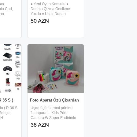
nın
● Yeni Oyun Konsulu ●
uto Cad,
Donma Qizma Gecikme
rın
Yoxdu ● Ucuz Donan
 AutoCAD
Mehsullardan alib
50 AZN
er 3Ds
Aldanmayin Arginali
hop
donmayani bizdedi ● 2
n Premiere
neferde Oynaya biler ●
sia
Televizora Qoşub Oynamaq
olur ● Çox Super Oyunlari var
Yaddaşinda ●
 35 S )
Foto Aparat Özü Çixardan
u ( R 36 S
Uşaq üçün termal printerli
 Mehşur
fotoaparat – Kids Print
SH
Camera ₩ Super Endirimle
dan elave
55 azn deyil 38 azn - Yaş
38 AZN
n var
qrupu: 3+ - Dizayn: şirin pişik
atqa ile
üslubunda korpus, mavi və