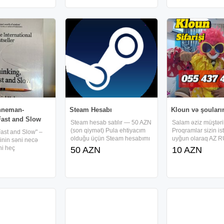
isteminin
Çox Boyuk Rengli Ekrani Var
işleyir ● Donma qi
ə yenilənməsi,
● Kamerasi Var ● Musiqiye
yoxdu ● Uşaqlarini
Qulaq
Telefondan Uzaq
hneman-
Steam Hesabı
Kloun və şouların
Fast and Slow
Steam hesab satılır — 50 AZN
Salam əziz müştəri
(son qiymət) Pula ehtiyacım
Proqramlar sizin is
Fast and Slow" –
olduğu üçün Steam hesabımı
uyğun olaraq AZ 
inin səni necə
satıram. Tez lazımdır, ona
dillərində peşəkar 
ni heç
50 AZN
10 AZN
görə qiymət də münasibdir.
tərəfindən əsil teot
n? Bəzən
Hesabda olan oyunlar: 1. GTA
kostyumlarda numa
qərarlar məntiqdən
V 2. GTA V Enhanced 3. GTA
Xidmətlərimiz Şən 
imizin bizə
IV & Episodes
personajlar cizgi fi
örünməz
 qaynaqlanır…
fatı