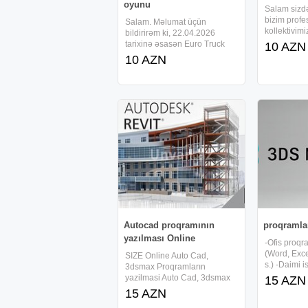
oyunu
Salam sizdə
bizim profe
Salam. Məlumat üçün
kollektivim
bildirirəm ki, 22.04.2026
bilərsiz bir
tarixinə əsasən Euro Truck
10 AZN
maraqlı və 
Simulator 2 oyununun tam
10 AZN
sevimli şoul
qiyməti Steam platformasında
xidmətinizd
təxminən 20 ABŞ dolları təşkil
Fokusnik K
edir. Məndə artıq istifadə
Pena şou Ş
olunmadığı üçün oyunu 10
AZN
Autocad proqramının
proqramla
yazılması Online
-Ofis proqr
(Word, Exce
SIZE Online Auto Cad,
s.) -Daimi i
3dsmax Proqramların
proqramları
yazilmasi Auto Cad, 3dsmax
15 AZN
Masaüstü k
Proqram WhatsApp -
15 AZN
(PC) və No
⓿❺❺*686*08*1❷ Online