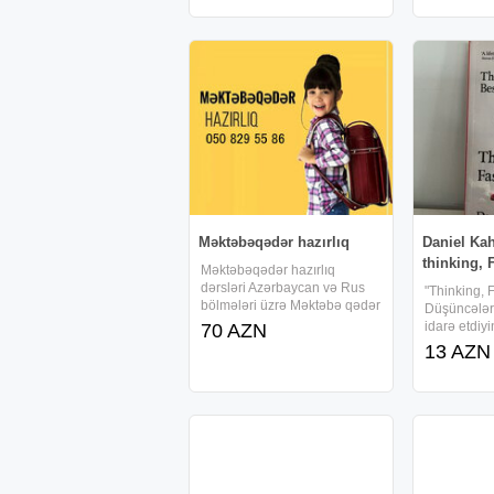
əməliyyat s
Auto Cad, 3dsmax
yazılması v
Proqramların yazilmasi yeni
lazımlı
NEW VERISSIYA! AutoCad
proqramının yazılması Online
Auto Cad,
Məktəbəqədər hazırlıq
Daniel Ka
thinking, 
Məktəbəqədər hazırlıq
dərsləri Azərbaycan və Rus
"Thinking, 
bölmələri üzrə Məktəbə qədər
Düşüncələr
hazırlıq Məktəbəqədər
idarə etdiyi
70 AZN
hazırlıq 6 yaşa qədər olan
düşünmüsə
13 AZN
uşaqlar üçün nəzərdə tutulub.
verdiyimiz 
Dərs proqramına aiddir Ana
deyil, beyn
dili tədrisi, Oxuma
oynadığı g
oyunlardan
Nobel müka