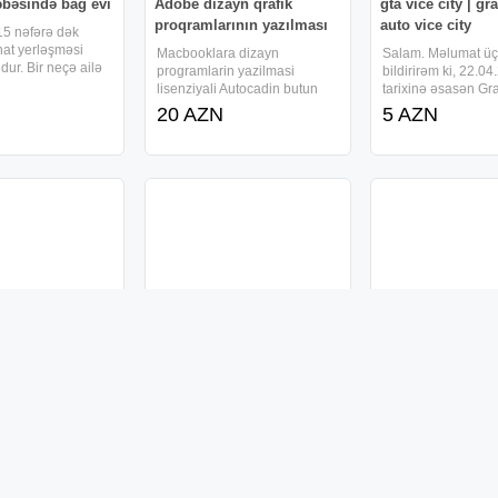
əbəsində bağ evi
Adobe dizayn qrafik
gta vice city | gr
proqramlarının yazılması
auto vice city
15 nəfərə dək
hat yerləşməsi
Macbooklara dizayn
Salam. Məlumat ü
ur. Bir neçə ailə
programlarin yazilmasi
bildirirəm ki, 22.0
zamanda istirahət
lisenziyali Autocadin butun
tarixinə əsasən Gr
Bağda müxtəlif
versiyalrinin yazilamsi. 3
Auto: Vice City oyu
20 AZN
5 AZN
kanları mövcuddur.
dmaxin butun versiyalarnun
platformalarda ödən
aqların sayına
yazilmasi açılmayan program
şəkildə təqdim olun
q dəyişir. 6 Yataq
və oyunları açmaq üçün olan
internetdə axtarış 
program, dll komponentlər,
hətta oyunu onlarl
aktiv x,
satan
məlumat
Gənclərə əməkdaşlıq
Zebra - rulon pər
təklifi
Zebra - rulon pərdə
("Gündüz-gec ə") r
Marketinqə marağı
Biznes marağı olan gənclərə
pərdələri maksimal
allı aktiv gəncləri
əməkdaşlıq təklifi
ilə birlikdə qey r i-
a dəvət edirik İş
Komandamıza aktiv,
25 AZN
ilə adamı valeh edi
Ofisə müraciət
intellektual, öyrənməyə
N
900 AZN