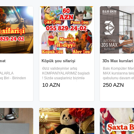
mət
Köpük şou sifarişi
3Ds Max kurslari
K
Əziz valideyinlər artıq
Bakı Kompüter Mə
ALARLA
KOMPANİYALARIMIZ başladı
MAX kurslarına təl
q Biri - Birinden
! Sizdə usaqlariniz bizimlə
qəbulunu davam etd
ları animator ve
sevindirin . KOMPANİYA
Max üçölçülü qrafik
10 AZN
250 AZN
mızı nağıl ve cizgi
KÖPÜK ŞOU + ALOV ŞOU +
işləmək üçün Auto
manlarını
ŞAR ŞOU + PENA ŞOU
ailəsindən olan pe
ın ad günlerinde
MUSİQİ HƏDİYYƏ CƏMİ 60
proqram sistemidir
yirsinizse bizimle
AZN KLOUN + KÖPÜK ŞOU +
müxtəlif forma və
ya bilersiniz
ALOV ŞOU + ŞAR ŞOU +
mürəkkəbliyə malik
PENA