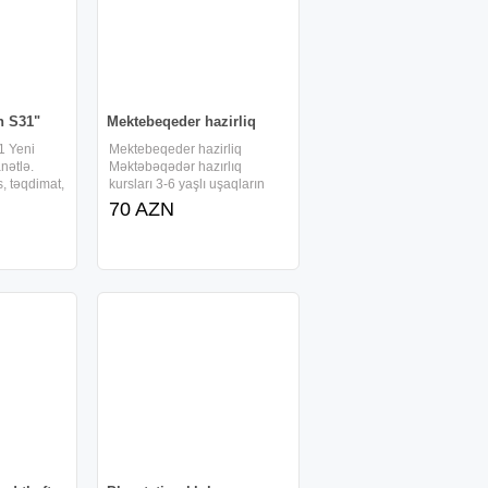
n S31"
Mektebeqeder hazirliq
1 Yeni
Mektebeqeder hazirliq
anətlə.
Məktəbəqədər hazırlıq
s, təqdimat,
kursları 3-6 yaşlı uşaqların
raoke və
məktəbəqədər hazırlığı Riyazi
70 AZN
 model.
rəqəmlərlə tanışlıq Əlifba -
 olmadan
yazı vərdişlərinin aşılanması
xşı
Əmək vərdişlərinin
aşılanması Məntiqi oyunların