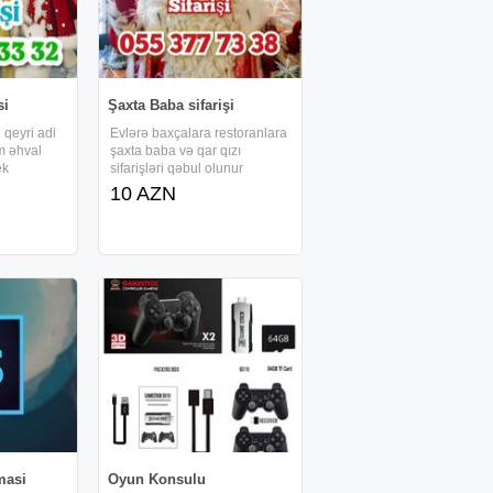
si
Şaxta Baba sifarişi
 qeyri adi
Evlərə baxçalara restoranlara
m əhval
şaxta baba və qar qızı
ek
sifarişləri qəbul olunur
əcə zəng
sadəcə zəng etməklə sifariş
10 AZN
zin
edə bilərsiniz SİFARİŞ
Ə bayramı
ETMƏYƏ TƏLƏSİN
lərinizə
BAYRAMA AZ QALIB
 etsin .
Xidmətlərimiz Şaxta baba Qar
qizi Şən
masi
Oyun Konsulu