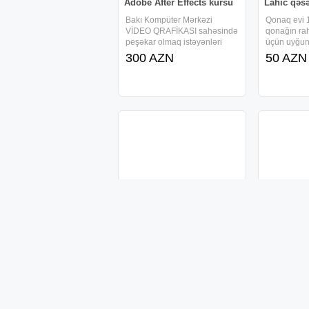
Adobe After Effects kursu
Lahıc qəs
Bakı Kompüter Mərkəzi
Qonaq evi 
VİDEO QRAFİKASI sahəsində
qonağın ra
peşəkar olmaq istəyənləri
üçün uyğund
Adobe After Effects kursuna
rahat eyni 
300 AZN
50 AZN
dəvət edir. Adobe After Effects
edə bilər. 
proqramı video və dinamik
əyləncə im
görüntüləri düzəltmək,
Qiymət qon
rəqəmsal vizual video
uyğun olara
effektlər,
Məlumat Meneceri
Biznedə 
Meneceri
İş yeri: 28 May İş qrafiki:
Həftədə 5 gün | 10:00–17:00
Biznes və 
Əməkhaqqı: Əməkhaqqı +
olan potensi
bonus sistemi İnkişaf yönümlü
komandamız
550 AZN
biznes komandamıza yeni
haqqında - 
700 AZ