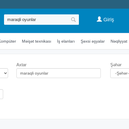
Giriş
Kompüter
Məişət texnikası
İş elanları
Şəxsi əşyalar
Nəqliyyat
Axtar
Şəhər