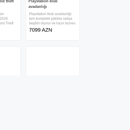
and theft
Playstation klub
avadanlığı
çün
Playstation klub avadanlığı
4.2026
tam komplekt şəkildə satışa
and Theft
təqdim olunur və hazır biznes
nu müxtəlif
qurmaq üçün bütün əsas
7099 AZN
işli
avadanlıqları əhatə edir. Dəst
ur,
rəsmi zəmanətlə təqdim edilir
etdiyinizdə
və hissəli ödəniş imkanı
a eurolara
mövcuddur. Şəhər
dələri
Əməkdaşlıq təklifi
ləri. "Zebr"
Aktiv gənclərə əməkdaşlıq
ulon
təklifi Komandamıza Məlumat
 komfortu
meneceri tələb olunur
adi dizaynı
Təcrübə tələb olunmur, işlər
900 AZN
r. Onların
sıfırdan peşəkar mentor