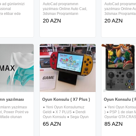
 ad günlərinizi
AutoCad proqramının
AutoCad proqramı
ssional
yazılması Online Auto Cad,
yazılması Online A
izə etibar edə
3dsmax Proqramların
3dsmax Proqramla
 birindən gözəl
ONLINE yazılması AutoCAD
ONLINE yazılması
20 AZN
20 AZN
uşaqların ən
Vray Corona Render 3Ds
Vray Corona Rend
arı ilə
Max Adobe Photoshop
Max Adobe Photos
əyik Sehirbaz
Illustrator InDesign Premiere
Illustrator InDesig
öpük şou Alov şou
After effects Camtasia
After effects Camta
ar
AutoCAD 3Ds
AutoCAD 3Ds
rın yazılması
Oyun Konsulu ( X7 Plus )
Oyun Konsulu ( R
amların yazılması
● Yeni Oyun Konsulumuz
● Yeni Oyun Konsul
l, Power Point və
Geldi ● X 7 PLUS ● Dendi
) ● PSP 1 de olan
stifadə olunan
Oyun Konsulu ● Sega Oyun
Oyunlar GTA CRA
n yazılması
Konsulu ● Sony 1 Oyun
FOOTBALL ve bun
65 AZN
85 AZN
ompyuterlərin
Konsulu ● Her Birinin
10.000 e yaxin oyu
utbukların
Oyunlari Var Yaddaşinda ●
yaddaşinda ● Zariy