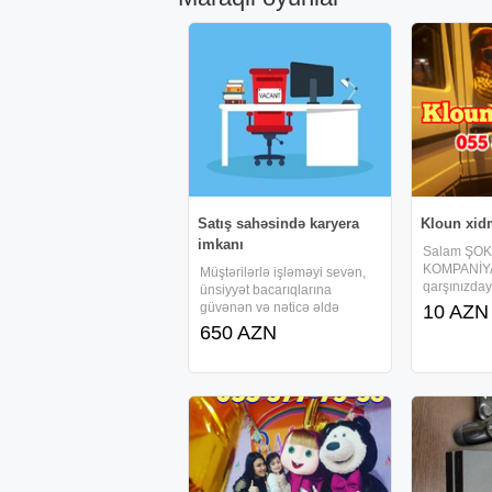
Satış sahəsində karyera
Kloun xid
imkanı
Salam ŞO
KOMPANİY
Müştərilərlə işləməyi sevən,
qarşınızdayı
ünsiyyət bacarıqlarına
maraqli şou
güvənən və nəticə əldə
10 AZN
personajları
etməyə fokuslanan şəxsləri
650 AZN
filmi qehre
komandamıza dəvət edirik.
usaqlarınız
Fəaliyyət istiqaməti
gormek iste
məhsulların təqdimatı, müştəri
elaqe saxla
ehtiyaclarının
müəyyənləşdirilməsi,