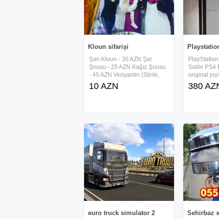
Kloun sifarişi
Playstatio
Şən Kloun - 30 AZN Şar
PlayStation
Şousu - 25 AZN Kağız Şousu
Satılır PS4
- 45 AZN Venyamin (Slinki,
original joy
Purjin Adam) Şousu - 50 AZN
Kombat 11,
10 AZN
380 AZ
Köpük Şousu - 65 AZN Panda
League, Cal
Şou - 100 AZN Led Robot
başqa oyun
Şou - 110 AZN Transformer
vəziyyətdəd
Bambılbi Şou - 110 AZN Fakir
problemi yo
euro truck simulator 2
Sehirbaz 