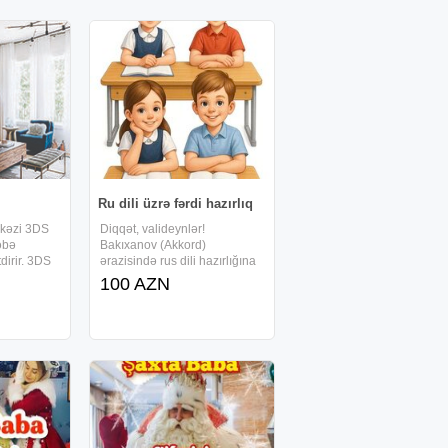
Ru dili üzrə fərdi hazırlıq
rkəzi 3DS
Diqqət, valideynlər!
əbə
Bakıxanov (Akkord)
irir. 3DS
ərazisində rus dili hazırlığına
a ilə
qeydiyyat başladı! Mən rus
100 AZN
desk
dili üzrə fərdi hazırlıq keçirəm.
şəkar
1-ci sinifdən 11-ci sinfə qədər
. 3DS Max -
ümumi təhsilimi Rusiyada
almışam. Təhsilimə
 olan,