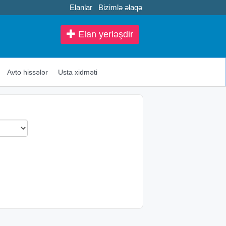
Elanlar
Bizimlə əlaqə
Elan yerləşdir
Avto hissələr
Usta xidməti