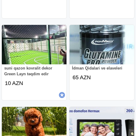
suni qazon kovralit dekor
İdman Qidalari ve elaveleri
Green Layn təqdim edir
65 AZN
10 AZN