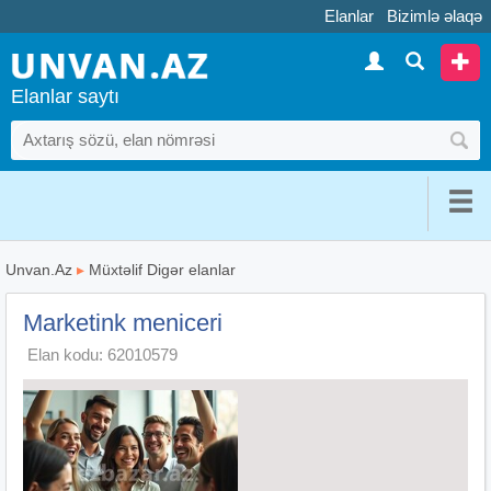
Elanlar
Bizimlə əlaqə
Elanlar saytı
Unvan.Az
▸
Müxtəlif Digər elanlar
Marketink meniceri
Elan kodu: 62010579