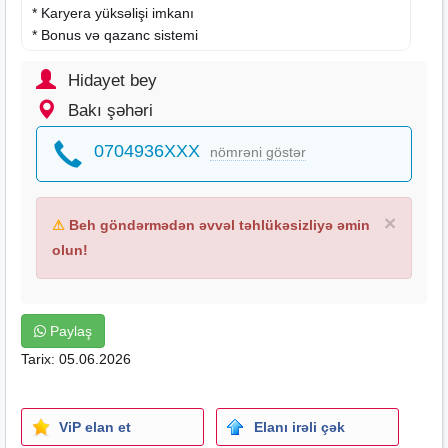
* Karyera yüksəlişi imkanı
* Bonus və qazanc sistemi
* Böyük komanda ilə işləmək şansı
Hidayet bey
Tələblər:
Bakı şəhəri
* Ünsiyyət bacarığı
0704936XXX
nömrəni göstər
* Məsuliyyətli olmaq
* Komanda ilə işləmə bacarığı
* Aktiv və motivasiyalı olmaq
×
⚠
Beh göndərmədən əvvəl təhlükəsizliyə əmin
olun!
Paylaş
Tarix: 05.06.2026
ViP elan et
Elanı irəli çək