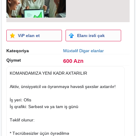
ViP elan et
Elanı irəli çək
Kateqoriya
Müxtəlif Digər elanlar
Qiymət
600 Azn
KOMANDAMIZA YENİ KADR AXTARILIR
Aktiv, ünsiyyətcil və öyrənməyə həvəsli şəxslər axtarılır!
İş yeri: Ofis
İş qrafiki: Sərbəst və ya tam iş günü
Təklif olunur:
* Təcrübəsizlər üçün öyrədilmə