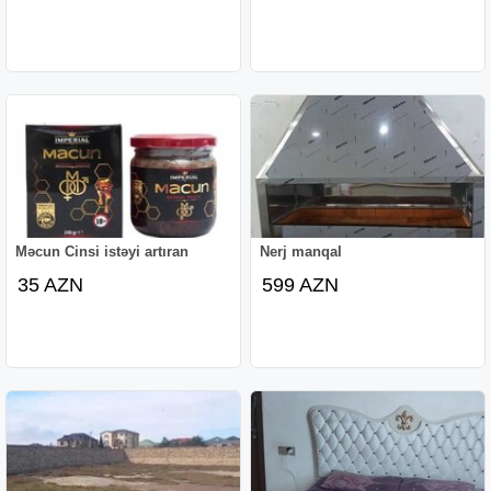
Məcun Cinsi istəyi artıran
Nerj manqal
35 AZN
599 AZN