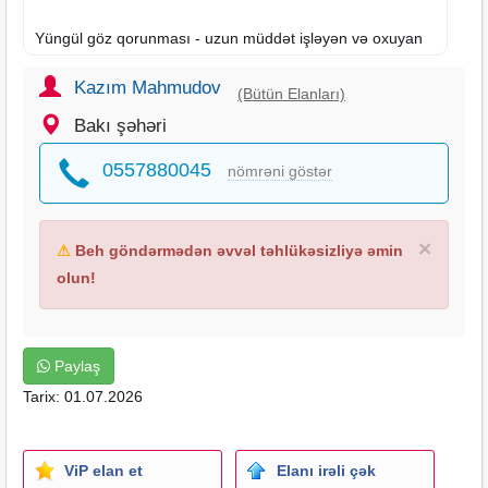
Yüngül göz qorunması - uzun müddət işləyən və oxuyan
insanların gözlərini ağrıdan, titrəmədən qoruyun, yox.
Memarlar, dizaynerlər, rəssamlar, redaktorlar, sayğaclar,
Kazım Mahmudov
(Bütün Elanları)
tələbələr üçün əladır.
Bakı şəhəri
Yerə qənaət - Kompakt klip və gizli kabel ilə nazik lampa
0557880045
nömrəni göstər
masanın tamamilə sərbəst səthinə sahib olmağa imkan
verir.
×
⚠
Beh göndərmədən əvvəl təhlükəsizliyə əmin
Çatdırılma Şəhər daxili pulsuzdur.
İş yerlərinə də, Çatdırılma var.
olun!
BOLT Taksi ilede çatdrlir.
Bölgelere poçt ve rayon Taksisi ile catdrlir.
Odəniş nağd, kartdan karta,AVM ilə edilə biler .
Paylaş
Tarix: 01.07.2026
ViP elan et
Elanı irəli çək