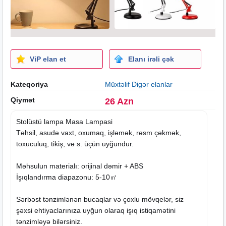
ViP elan et
Elanı irəli çək
Kateqoriya
Müxtəlif Digər elanlar
Qiymət
26 Azn
Stolüstü lampa Masa Lampasi
Təhsil, asudə vaxt, oxumaq, işləmək, rəsm çəkmək,
toxuculuq, tikiş, və s. üçün uyğundur.
Məhsulun materialı: orijinal dəmir + ABS
İşıqlandırma diapazonu: 5-10㎡
Sərbəst tənzimlənən bucaqlar və çoxlu mövqelər, siz
şəxsi ehtiyaclarınıza uyğun olaraq işıq istiqamətini
tənzimləyə bilərsiniz.